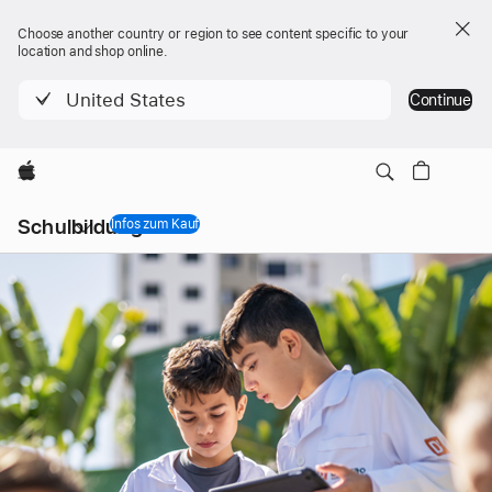
Choose another country or region to see content specific to your
location and shop online.
United States
Continue
Apple
Lokale
Schulbildung
Navigation
Infos zum Kauf
Menü
öffnen