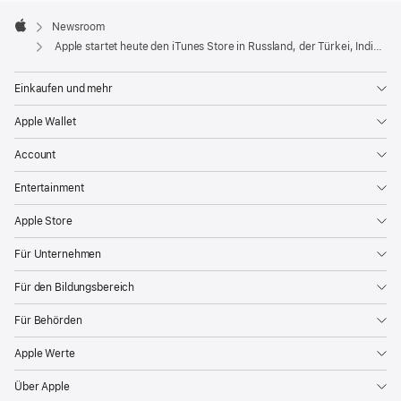
Apple
Footer

Newsroom
Apple
Apple startet heute den iTunes Store in Russland, der Türkei, Indien, Südafrika & 52 weiteren Ländern
Einkaufen und mehr
Apple Wallet
Account
Entertainment
Apple Store
Für Unternehmen
Für den Bildungsbereich
Für Behörden
Apple Werte
Über Apple