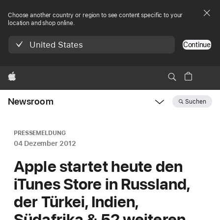
Choose another country or region to see content specific to your
location and shop online.
United States
Continue
Apple
Newsroom
Suchen
Open
Newsroom
navigation
PRESSEMELDUNG
04 Dezember 2012
Apple startet heute den
iTunes Store in Russland,
der Türkei, Indien,
Südafrika & 52 weiteren