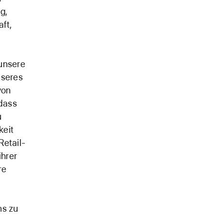
g,
ft,
 unsere
nseres
von
 dass
u
keit
Retail-
ihrer
re
ns zu