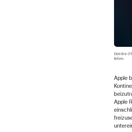
Deirdre O'
leiten.
Apple b
Kontine
beizutr
Apple R
einschl
freizus
unterei