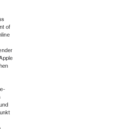
ss
nt of
nline
ender
 Apple
chen
le-
s
 und
punkt
h