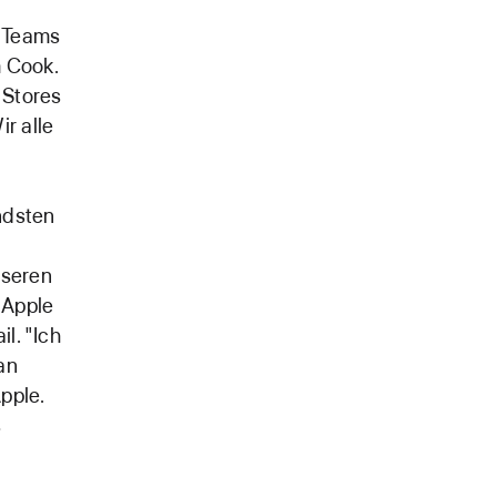
e Teams
m Cook.
 Stores
r alle
ndsten
sseren
 Apple
il. "Ich
an
pple.
s