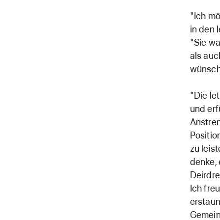
"Ich mö
in den 
"Sie wa
als auc
wünsche
"Die le
und erf
Anstren
Positio
zu leis
denke, 
Deirdre
Ich fre
erstaun
Gemein