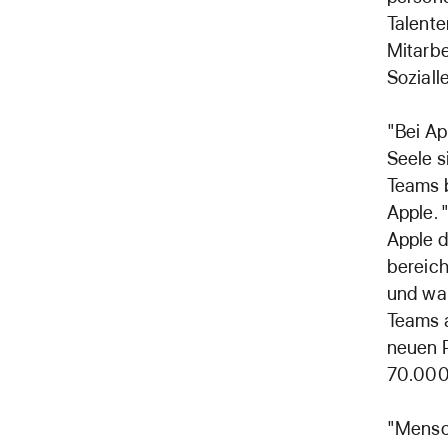
Talente
Mitarbe
Soziall
"Bei Ap
Seele s
Teams b
Apple. 
Apple d
bereich
und war
Teams a
neuen P
70.000 
"Mensc