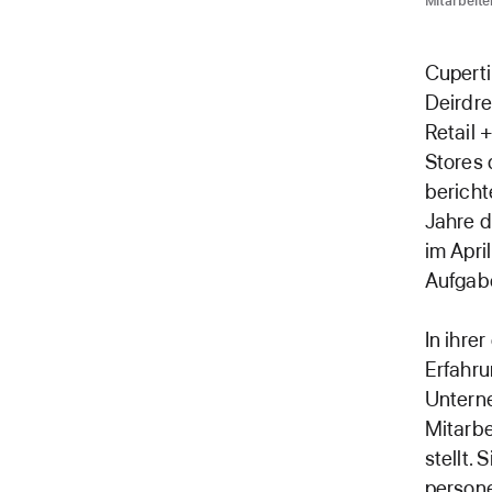
Mitarbeite
Cuperti
Deirdre
Retail 
Stores
berich
Jahre d
im Apri
Aufgab
In ihre
Erfahru
Untern
Mitarbe
stellt.
persone