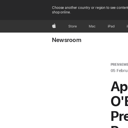
Choose another country or region to see content
shop online.
Apple
Store
Mac
iPad
Newsroom
PRESSEM
05 Febru
Ap
O'
Pr