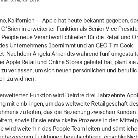
rn am 5. Februar 2019.
no, Kalifornien — Apple hat heute bekannt gegeben, da
 O'Brien in erweiterter Funktion als Senior Vice Preside
+ People neue Verantwortlichkeiten für die Retail und O
 des Unternehmens übernimmt und an CEO Tim Cook
tet. Nachdem Angela Ahrendts während fünf umgestalt
ie Apple Retail und Online Stores geleitet hat, plant sie
l zu verlassen, um sich neuen persönlichen und berufli
en zu widmen.
r erweiterten Funktion wird Deirdre drei Jahrzehnte App
ng mit einbringen, um das weltweite Retailgeschäft de
ehmens zu leiten, das die Beziehung zwischen Kunden
itern, sowie für sie entwickelte Prozesse in den Mittel
 Sie wird weiterhin das People Team leiten und sämtliche
nbezogenen Funktionen beaufsichtigen, einschließlic