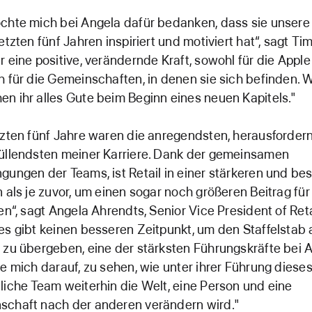
chte mich bei Angela dafür bedanken, dass sie unser
letzten fünf Jahren inspiriert und motiviert hat“, sagt Ti
r eine positive, verändernde Kraft, sowohl für die Apple
h für die Gemeinschaften, in denen sie sich befinden. Wi
n ihr alles Gute beim Beginn eines neuen Kapitels."
tzten fünf Jahre waren die anregendsten, herausforder
üllendsten meiner Karriere. Dank der gemeinsamen
gungen der Teams, ist Retail in einer stärkeren und be
n als je zuvor, um einen sogar noch größeren Beitrag für
ten“, sagt Angela Ahrendts, Senior Vice President of Reta
es gibt keinen besseren Zeitpunkt, um den Staffelstab 
 zu übergeben, eine der stärksten Führungskräfte bei A
ue mich darauf, zu sehen, wie unter ihrer Führung diese
liche Team weiterhin die Welt, eine Person und eine
schaft nach der anderen verändern wird."