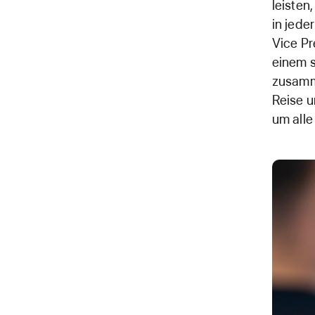
leisten
in jede
Vice Pr
einem s
zusamme
Reise u
um alle