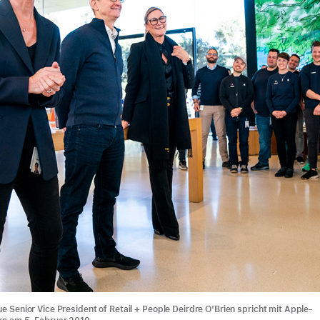
e Senior Vice President of Retail + People Deirdre O'Brien spricht mit Apple-