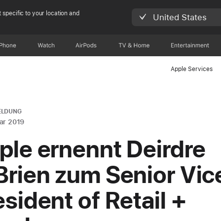
 specific to your location and
United States
iPhone
Watch
AirPods
TV & Home
Entertainment
Apple Services
ELDUNG
ar 2019
ple ernennt Deirdre
Brien zum Senior Vic
esident of Retail +