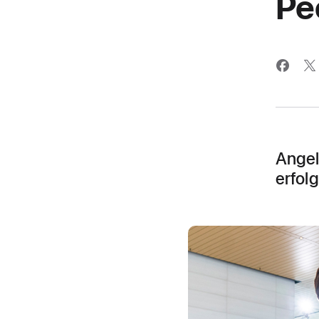
Pe
Angel
erfol