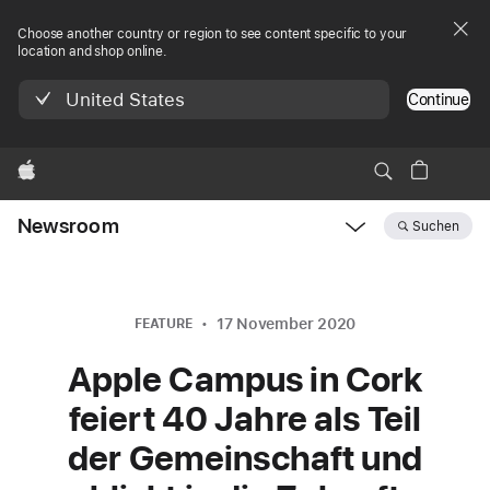
Choose another country or region to see content specific to your
location and shop online.
United States
Continue
Apple
Newsroom
Suchen
Open
Newsroom
navigation
17 November 2020
FEATURE
Apple Campus in Cork
feiert 40 Jahre als Teil
der Gemeinschaft und