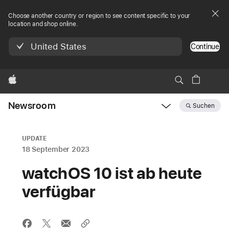
Choose another country or region to see content specific to your
location and shop online.
United States
Continue
Apple
Newsroom
Suchen
Open
Newsroom
navigation
UPDATE
18 September 2023
watchOS 10 ist ab heute
verfügbar