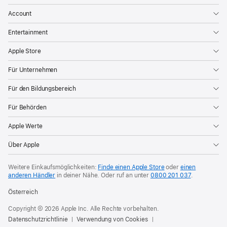
und
Account
großartige
neue
Entertainment
Zifferblätter
Apple Store
bringt.
Für
Für Unternehmen
Radfahrer:innen
Für den Bildungsbereich
gibt
es
Für Behörden
Bluetooth-
Apple Werte
Konnektivität
für
Über Apple
Leistungsmesser,
Weitere Einkaufsmöglichkeiten:
Finde einen Apple Store
oder
einen
Geschwindigkeits-
anderen Händler
in deiner Nähe.
Oder ruf an unter
0800 201 037
.
und
Österreich
Trittfrequenzsensoren,
die
Copyright © 2026 Apple Inc. Alle Rechte vorbehalten.
Datenschutzrichtlinie
Verwendung von Cookies
neue