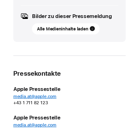
2023
Bilder zu dieser Pressemeldung
UPDATE
Alle Medieninhalte laden
watchOS
10
ist
ab
heute
verfügbar
Pressekontakte
Apple
hat
Apple Pressestelle
heute
media.at@apple.com
+43 1 711 82 123
w
a
Apple Pressestelle
t
c
media.at@apple.com
h
O