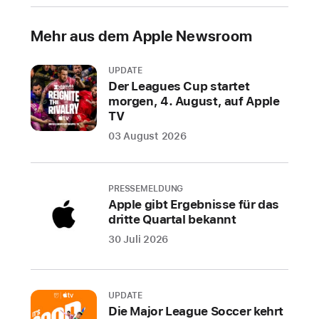
S
1
Mehr aus dem Apple Newsroom
0
veröffentlicht,
UPDATE
ein
Der Leagues Cup startet
bedeutendes
morgen, 4. August, auf Apple
Update,
TV
das
03 August 2026
eine
neue
visuelle
PRESSEMELDUNG
Sprache
Apple gibt Ergebnisse für das
für
dritte Quartal bekannt
Apps,
30 Juli 2026
um
mehr
Informationen
UPDATE
auf
Die Major League Soccer kehrt