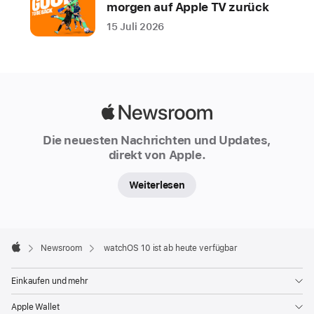
einen
morgen auf Apple TV zurück
Blick
15 Juli 2026
zu
sehen,
einen
neuen
Smart
Apple
Stapel,
Newsroom
Die neuesten Nachrichten und Updates,
der
direkt von Apple.
relevante
Widgets
Weiterlesen
genau
dann
zeigt,
Apple
Footer

Newsroom
watchOS 10 ist ab heute verfügbar
wenn
Apple
sie
Einkaufen und mehr
gebraucht
werden,
Apple Wallet