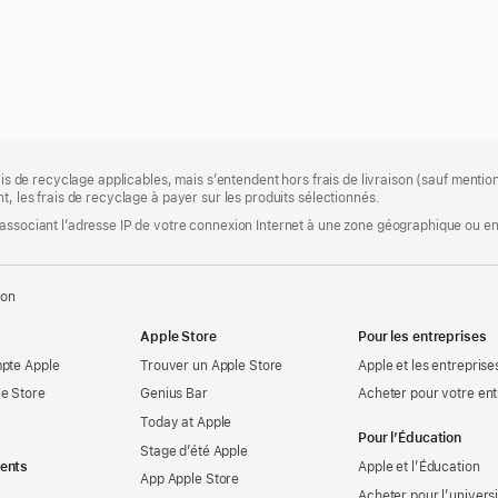
rais de recyclage applicables, mais s’entendent hors frais de livraison (sauf ment
t, les frais de recyclage à payer sur les produits sélectionnés.
associant l’adresse IP de votre connexion Internet à une zone géographique ou en 
ion
Apple Store
Pour les entreprises
mpte Apple
Trouver un Apple Store
Apple et les entreprise
e Store
Genius Bar
Acheter pour votre ent
Today at Apple
Pour l’Éducation
Stage d’été Apple
ents
Apple et l’Éducation
App Apple Store
Acheter pour l’univers