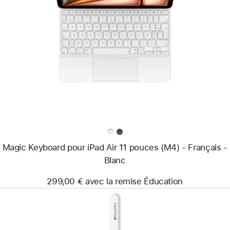
Précédent
Image
-
Magic
Keyboard
pour
iPad Air
11 pouces
(M4)
-
Français
-
Blanc
Magic Keyboard pour iPad Air 11 pouces (M4) - Français -
Blanc
299,00 € avec la remise Éducation