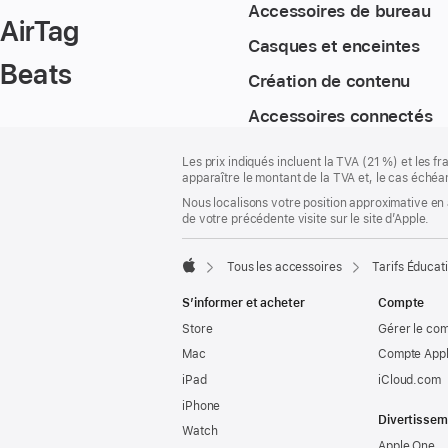
Accessoires de bureau
AirTag
Casques et enceintes
Beats
Création de contenu
Accessoires connectés
Pied
Notes
Les prix indiqués incluent la TVA (21 %) et les f
de
de
apparaître le montant de la TVA et, le cas échéan
bas
page
Nous localisons votre position approximative en 
de
de votre précédente visite sur le site d’Apple.
page
Tous les accessoires
Tarifs Éducat
Apple
S’informer et acheter
Compte
Store
Gérer le co
Mac
Compte Appl
iPad
iCloud.com
iPhone
Divertissem
Watch
Apple One