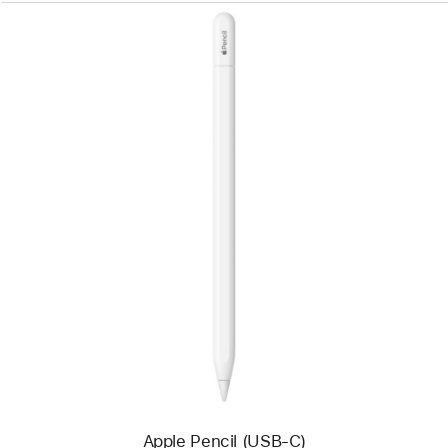
Précédent
Image
-
Apple Pencil
(USB-
C)
Apple Pencil (USB-C)