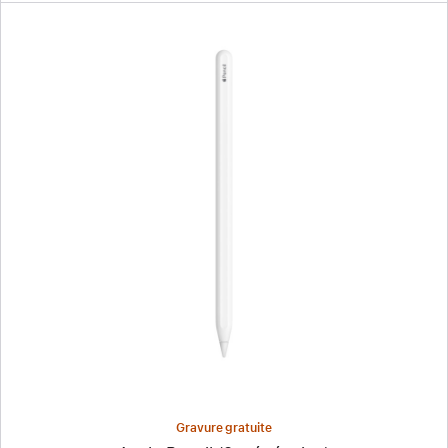
Précédent
Image
-
Apple Pencil
(2ᵉ génération)
Gravure gratuite