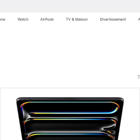
one
Watch
AirPods
TV & Maison
Divertissements
T