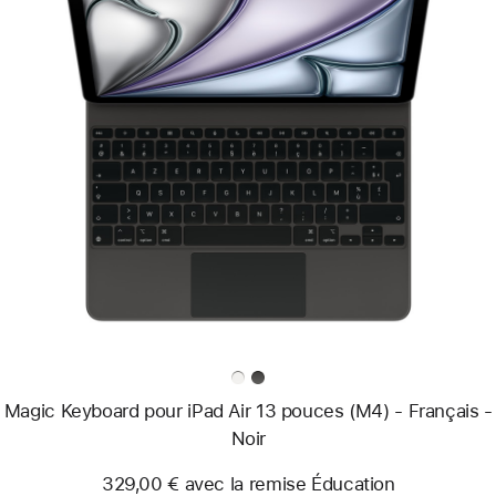
Précédent
Image
-
Magic
Keyboard
pour
iPad Air
13 pouces
(M4)
-
Français
-
Noir
Magic Keyboard pour iPad Air 13 pouces (M4) - Français -
Noir
329,00 € avec la remise Éducation