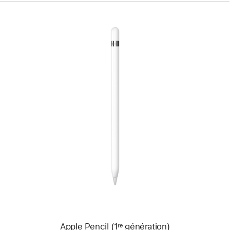
Précédent
Image
-
Apple Pencil
(1ʳᵉ génération)
Apple Pencil (1ʳᵉ génération)