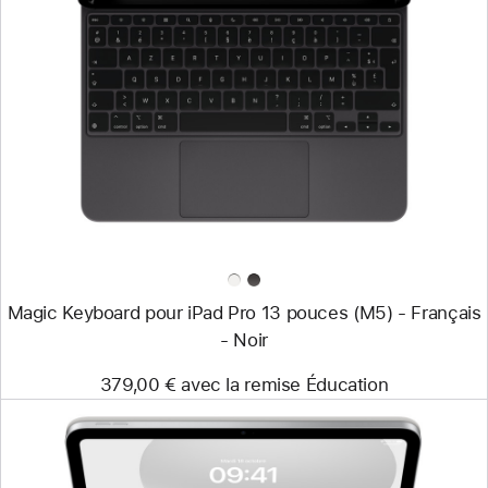
Précédent
Image
-
Magic
Keyboard
pour
iPad Pro
13 pouces
(M5)
-
Français
-
Noir
Magic Keyboard pour iPad Pro 13 pouces (M5) - Français
- Noir
379,00 € avec la remise Éducation