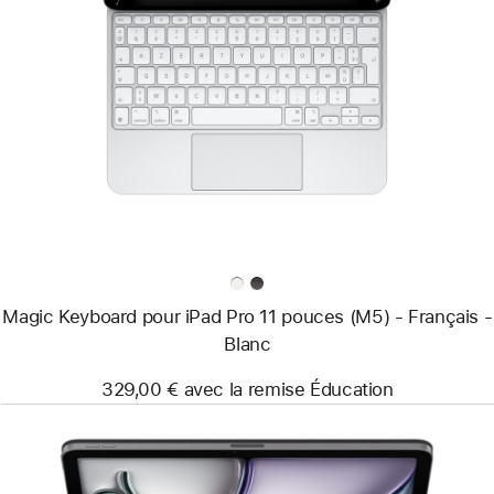
Précédent
Image
-
Magic
Keyboard
pour
iPad Pro
11 pouces
(M5)
-
Français
-
Blanc
Magic Keyboard pour iPad Pro 11 pouces (M5) - Français -
Blanc
329,00 € avec la remise Éducation