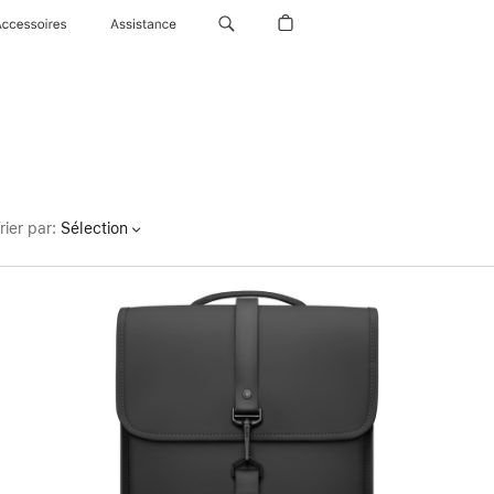
Accessoires
Assistance
rier par
:
Sélection
Précédent
Image