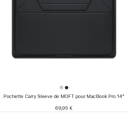
Précédent
Image
-
Pochette
Carry
Sleeve
de
MOFT
pour
MacBook Pro
14″
Pochette Carry Sleeve de MOFT pour MacBook Pro 14″
69,95 €