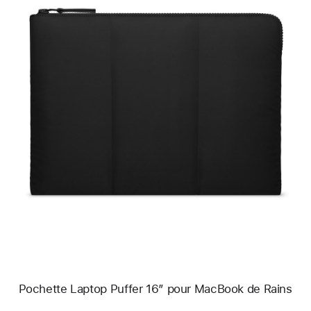
Précédent
Image
-
Pochette
Laptop
Puffer
16″
pour
MacBook
de
Rains
Pochette Laptop Puffer 16″ pour MacBook de Rains