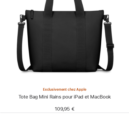
Précédent
Image
-
Tote Bag Mini
Rains
pour
iPad
et
MacBook
Exclusivement chez Apple
Tote Bag Mini Rains pour iPad et MacBook
109,95 €