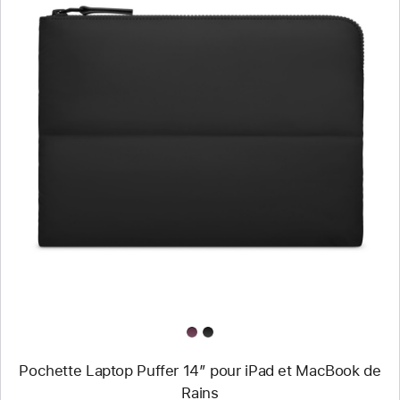
Précédent
Image
-
Pochette
Laptop
Puffer
14″
pour
iPad
et
MacBook
de
Rains
Pochette Laptop Puffer 14″ pour iPad et MacBook de
Rains