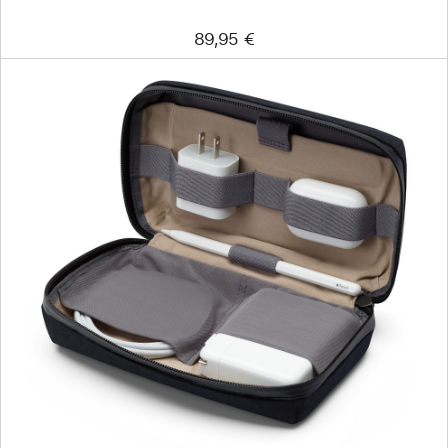
89,95 €
Précédent
Image
-
Organisateur
de
voyage
Bellroy