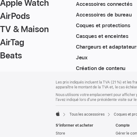
Apple Watch
Accessoires connectés
AirPods
Accessoires de bureau
Coques et protections
TV & Maison
Casques et enceintes
AirTag
Chargeurs et adaptateur
Beats
Jeux
Création de contenu
Pied
Notes
Les prix indiqués incluent la TVA (21 %) et les f
de
de
apparaître le montant de la TVA et, le cas échéan
bas
page
Nous utilisons votre emplacement pour afficher 
de
l’avez indiqué lors d’une précédente visite sur le
page
Tous les accessoires
Coques et pro
Apple
S’informer et acheter
Compte
Store
Gérer le co