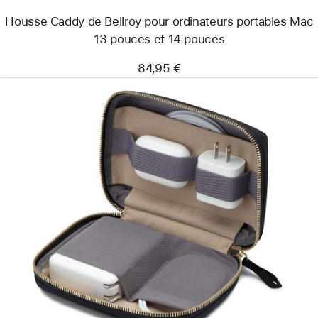
et 14
Housse Caddy de Bellroy pour ordinateurs portables Mac
pouces
13 pouces et 14 pouces
84,95 €
Précédent
Image
-
Mini
organisateur
de
voyage
Bellroy