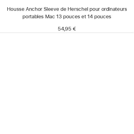
pouces
Housse Anchor Sleeve de Herschel pour ordinateurs
et 14
pouces
portables Mac 13 pouces et 14 pouces
54,95 €