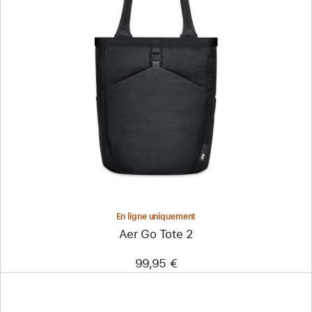
Précédent
Image
-
Aer Go Tote
2
En ligne uniquement
Aer Go Tote 2
99,95 €