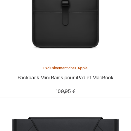
-
Backpack Mini
Rains
pour
iPad
et
MacBook
Exclusivement chez Apple
Backpack Mini Rains pour iPad et MacBook
109,95 €