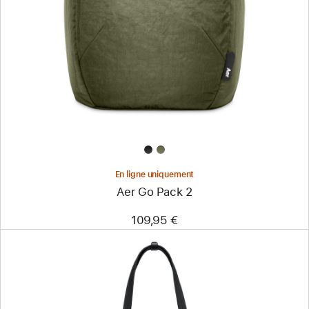
-
Aer
Go
Pack
2
En ligne uniquement
Aer Go Pack 2
109,95 €