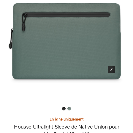
Précédent
Image
-
Housse
Ultralight
Sleeve
de
Native
Union
pour
MacBook 13″
et 14″
En ligne uniquement
Housse Ultralight Sleeve de Native Union pour