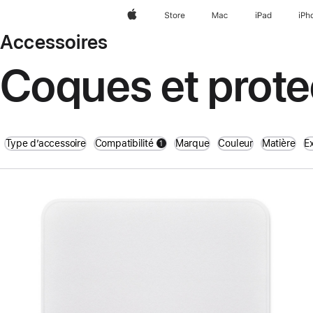
Apple
Store
Mac
iPad
iPh
Accessoires
Coques et prote
Type d’accessoire
Compatibilité
Marque
Couleur
Matière
E
1
filters active
Précédent
Image