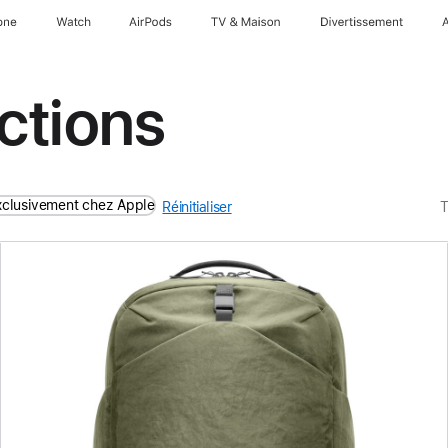
one
Watch
AirPods
TV & Maison
Divertissements
ctions
xclusivement chez Apple
Réinitialiser
T
Précédent
Image