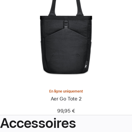
Précédent
Image
-
Aer Go Tote
2
En ligne uniquement
Aer Go Tote 2
99,95 €
Accessoires