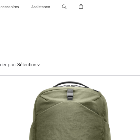
Accessoires
Assistance
rier par
:
Sélection
Précédent
Image