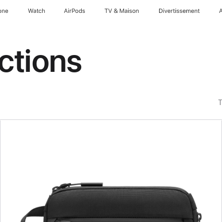
one
Watch
AirPods
TV & Maison
Divertissements
ctions
T
Précédent
Image