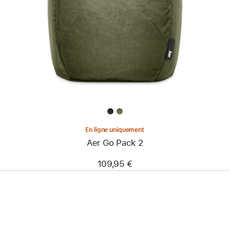
-
Aer
Go
Pack
2
En ligne uniquement
Aer Go Pack 2
109,95 €