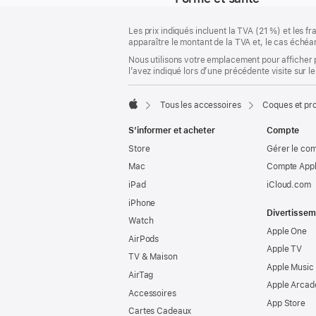
Pied
Notes
Les prix indiqués incluent la TVA (21 %) et les f
de
de
apparaître le montant de la TVA et, le cas échéan
bas
page
Nous utilisons votre emplacement pour afficher 
de
l’avez indiqué lors d’une précédente visite sur le
page
Tous les accessoires
Coques et pro
Apple
S’informer et acheter
Compte
Store
Gérer le co
Mac
Compte Appl
iPad
iCloud.com
iPhone
Divertissem
Watch
Apple One
AirPods
Apple TV
TV & Maison
Apple Music
AirTag
Apple Arcad
Accessoires
App Store
Cartes Cadeaux