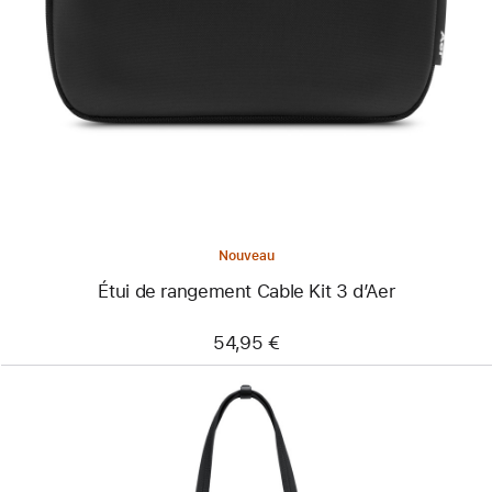
-
Étui
de
rangement
Cable Kit 3
d’Aer
Nouveau
Étui de rangement Cable Kit 3 d’Aer
54,95 €