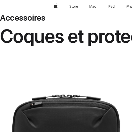
Apple
Store
Mac
iPad
iPh
Accessoires
Coques et prote
Précédent
Image