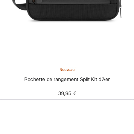
-
Pochette
de
rangement
Split
Kit
d’Aer
Nouveau
Pochette de rangement Split Kit d’Aer
39,95 €