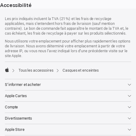
Accessibilité
Pied
Notes
Les prix indiqués incluent la TVA (21 %) et les frais de recyclage
de
de
applicables, mais s’entendent hors frais de livraison (sauf mention
bas
page
contraire). Le bon de commande fait apparaître le montant de la TVA et, le
de
cas échéant, les frais de recyclage à payer sur les produits sélectionnés.
page
Nous utilisons votre emplacement pour afficher plus rapidement les options
de livraison. Nous avons déterminé votre emplacement à partir de votre
adresse IP, ou vous nous l’avez indiqué lors d’une précédente visite sur le
site Apple.
Tous les accessoires
Casques et enceintes
Apple
S’informer et acheter
Apple Cartes
Compte
Divertissements
Apple Store