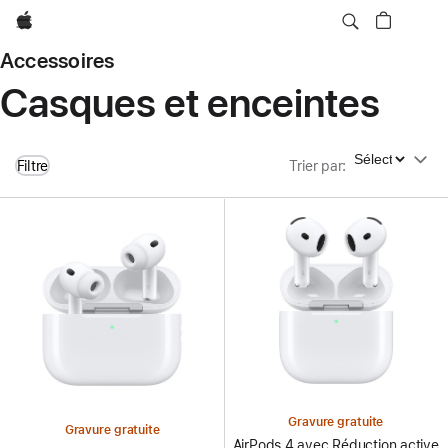
Apple
Accessoires
Casques et enceintes
Trier par
Filtre
Trier par
:
Gravure gratuite
Gravure gratuite
AirPods 4 avec Réduction active