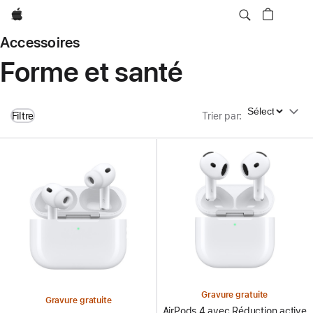
Apple
Accessoires
Forme et santé
Trier par
Filtre
Trier par
:
Gravure gratuite
Gravure gratuite
AirPods 4 avec Réduction active