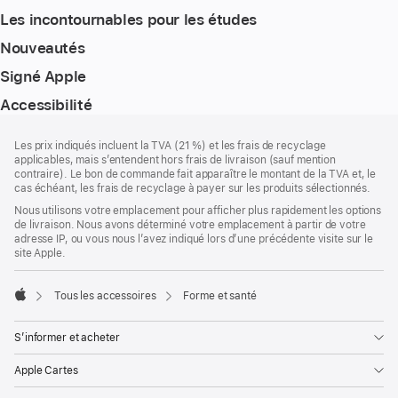
Les incontournables pour les études
Nouveautés
Signé Apple
Accessibilité
Pied
Notes
Les prix indiqués incluent la TVA (21 %) et les frais de recyclage
de
de
applicables, mais s’entendent hors frais de livraison (sauf mention
bas
page
contraire). Le bon de commande fait apparaître le montant de la TVA et, le
de
cas échéant, les frais de recyclage à payer sur les produits sélectionnés.
page
Nous utilisons votre emplacement pour afficher plus rapidement les options
de livraison. Nous avons déterminé votre emplacement à partir de votre
adresse IP, ou vous nous l’avez indiqué lors d’une précédente visite sur le
site Apple.
Tous les accessoires
Forme et santé
Apple
S’informer et acheter
Apple Cartes