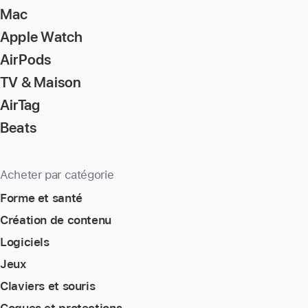
go
Mac
to
Apple Watch
the
page
AirPods
TV & Maison
AirTag
Beats
Acheter par catégorie
Forme et santé
Création de contenu
Logiciels
Jeux
Claviers et souris
Coques et protections