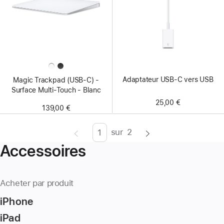
Adaptateur USB-C vers USB
Magic Trackpad (USB‑C) -
Surface Multi‑Touch - Blanc
25,00 €
139,00 €
sur
2
Page
Enter
Accessoires
page
number,
press
Acheter par produit
Return/Enter
iPhone
key
to
iPad