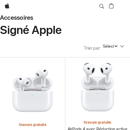
Apple
Accessoires
Signé Apple
Trier par
Trier par
:
Gravure gratuite
Gravure gratuite
AirPods 4 avec Réduction active