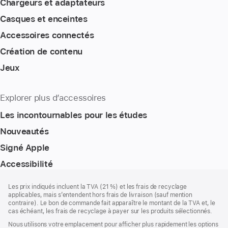
Chargeurs et adaptateurs
Casques et enceintes
Accessoires connectés
Création de contenu
Jeux
Explorer plus d’accessoires
Les incontournables pour les études
Nouveautés
Signé Apple
Accessibilité
Pied
Notes
Les prix indiqués incluent la TVA (21 %) et les frais de recyclage
de
de
applicables, mais s’entendent hors frais de livraison (sauf mention
bas
page
contraire). Le bon de commande fait apparaître le montant de la TVA et, le
de
cas échéant, les frais de recyclage à payer sur les produits sélectionnés.
page
Nous utilisons votre emplacement pour afficher plus rapidement les options