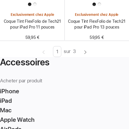
Exclusivement chez Apple
Exclusivement chez Apple
Coque Tint FlexFolio de Tech21
Coque Tint FlexFolio de Tech21
pour iPad Pro 11 pouces
pour iPad Pro 13 pouces
59,95 €
59,95 €
sur
3
Page
Enter
Accessoires
page
number,
press
Acheter par produit
Return/Enter
iPhone
key
to
iPad
go
Mac
to
Apple Watch
the
page