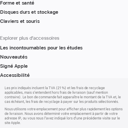
Forme et santé
Disques durs et stockage
Claviers et souris
Explorer plus d’accessoires
Les incontournables pour les études
Nouveautés
Signé Apple
Accessibilité
Pied
Notes
Les prix indiqués incluent la TVA (21 %) et les frais de recyclage
de
de
applicables, mais s’entendent hors frais de livraison (sauf mention
bas
page
contraire). Le bon de commande fait apparaître le montant de la TVA et, le
de
cas échéant, les frais de recyclage à payer sur les produits sélectionnés.
page
Nous utilisons votre emplacement pour afficher plus rapidement les options
de livraison. Nous avons déterminé votre emplacement à partir de votre
adresse IP, ou vous nous l’avez indiqué lors d’une précédente visite sur le
site Apple.