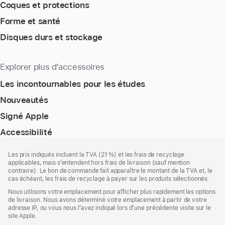
Coques et protections
Forme et santé
Disques durs et stockage
Explorer plus d’accessoires
Les incontournables pour les études
Nouveautés
Signé Apple
Accessibilité
Pied
Notes
Les prix indiqués incluent la TVA (21 %) et les frais de recyclage
de
de
applicables, mais s’entendent hors frais de livraison (sauf mention
bas
page
contraire). Le bon de commande fait apparaître le montant de la TVA et, le
de
cas échéant, les frais de recyclage à payer sur les produits sélectionnés.
page
Nous utilisons votre emplacement pour afficher plus rapidement les options
de livraison. Nous avons déterminé votre emplacement à partir de votre
adresse IP, ou vous nous l’avez indiqué lors d’une précédente visite sur le
site Apple.