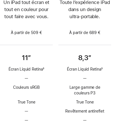
Un iPad tout écran et
Toute l’expérience iPad
tout en couleur pour
dans un design
tout faire avec vous.
ultra‑portable.
À partir de 509 €
À partir de 689 €
11″
8,3″
Écran Liquid Retina
3
Écran Liquid Retina
3
Note
Note
—
Pas
—
Pas
de
de
de
de
bas
bas
Couleurs sRGB
Large gamme de
technologie
technologie
de
de
couleurs P3
ProMotion
ProMotion
page
page
True Tone
True Tone
—
Pas
Revêtement antireflet
de
—
Pas
—
Pas
revêtement
d’option
d’option