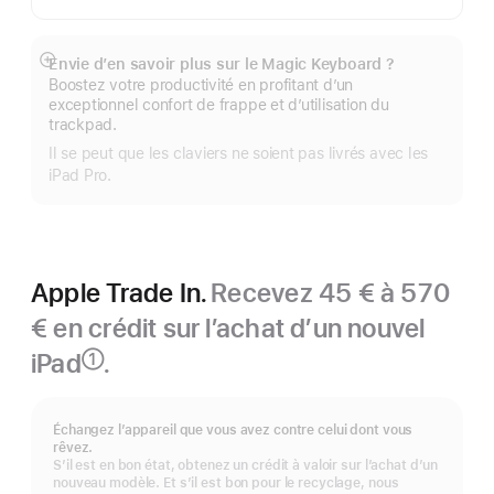
Envie d’en savoir plus sur le Magic Keyboard ?
Afficher
Boostez votre productivité en profitant d’un
plus
exceptionnel confort de frappe et d’utilisation du
trackpad.
Il se peut que les claviers ne soient pas livrés avec les
iPad Pro.
Apple Trade In.
Recevez 45 € à 570
€ en crédit sur l’achat d’un nouvel
iPad
.
①
Note
de
bas
Échangez l’appareil que vous avez contre celui dont vous
de
rêvez.
page
S’il est en bon état, obtenez un crédit à valoir sur l’achat d’un
nouveau modèle. Et s’il est bon pour le recyclage, nous