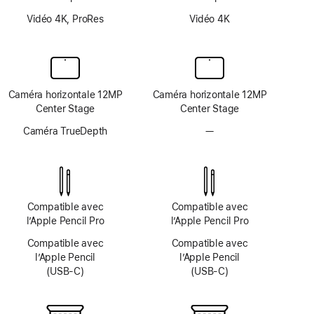
Vidéo 4K, ProRes
Vidéo 4K
Caméra horizontale 12MP
Caméra horizontale 12MP
Center Stage
Center Stage
Caméra TrueDepth
—
Pas
de
système
TrueDepth
Compatible avec
Compatible avec
l’Apple Pencil Pro
l’Apple Pencil Pro
Compatible avec
Compatible avec
l’Apple Pencil
l’Apple Pencil
(USB‑C)
(USB‑C)