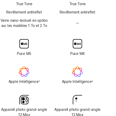
True Tone
True Tone
Revêtement antireflet
Revêtement antireflet
Verre nano-texturé en option
—
Pas
sur les modèles 1 To et 2 To
d’option
avec
verre
d’écran
nano-
Puce M5
Puce M4
texturé
Apple Intelligence
Apple Intelligence
◊
◊
Note
Note
de
de
bas
bas
de
de
page
page
Appareil photo grand‑angle
Appareil photo grand‑angle
12 Mpx
12 Mpx