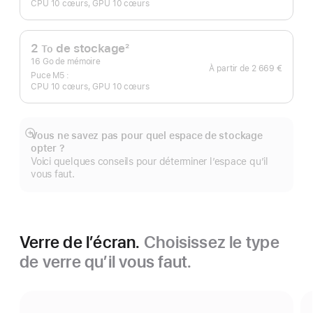
CPU 10 cœurs, GPU 10 cœurs
bas
de
page
2
de stockage
2
To
Note
16 Go de mémoire
À partir de
2 669 €
de
Puce M5 :
CPU 10 cœurs, GPU 10 cœurs
bas
de
page
Vous ne savez pas pour quel espace de stockage
Afficher
opter ?
plus
Voici quelques conseils pour déterminer l’espace qu’il
vous faut.
Verre de l’écran.
Choisissez le type
de verre qu’il vous faut.