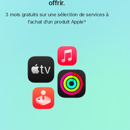
offrir.
3 mois gratuits sur une sélection de services à
l’achat d’un produit Apple
②
Note
de
bas
de
page