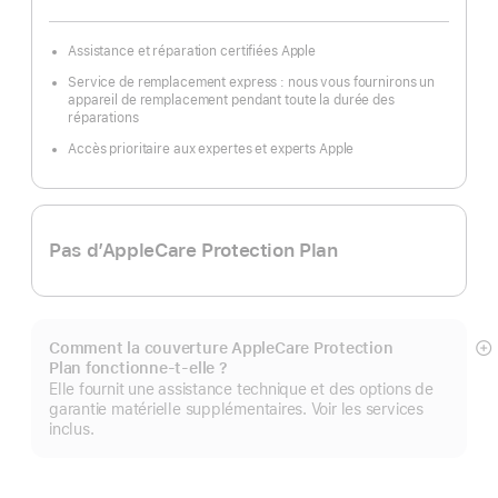
Assistance et réparation certifiées Apple
Service de remplacement express : nous vous fournirons un
appareil de remplacement pendant toute la durée des
réparations
Accès prioritaire aux expertes et experts Apple
Pas d’AppleCare Protection Plan
Comment la couverture AppleCare Protection
Af
Plan fonctionne-t-elle ?
pl
Elle fournit une assistance technique et des options de
garantie matérielle supplémentaires. Voir les services
inclus.