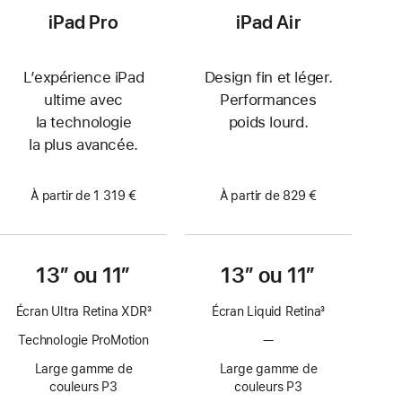
iPad Pro
iPad Air
L’expérience iPad
Design fin et léger.
ultime avec
Performances
la technologie
poids lourd.
la plus avancée.
À partir de 1 319 €
À partir de 829 €
13″ ou 11″
13″ ou 11″
Écran Ultra Retina XDR
3
Écran Liquid Retina
3
Note
Note
Technologie ProMotion
—
Pas
de
de
de
bas
bas
Large gamme de
Large gamme de
technologie
de
de
couleurs P3
couleurs P3
ProMotion
page
page