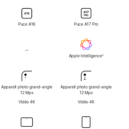
antireflet
avec
avec
verre
verre
d’écran
d’écran
nano-
nano-
Puce A16
Puce A17 Pro
texturé
texturé
—
Pas
d’Apple
Apple Intelligence
◊
Note
Intelligence
de
bas
de
page
Appareil photo grand‑angle
Appareil photo grand‑angle
12 Mpx
12 Mpx
Vidéo 4K
Vidéo 4K