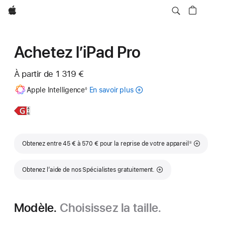
Apple
Achetez l’iPad Pro
À partir de
1 319 €
Note
Apple Intelligence
En savoir plus
sur
◊
de
bas
Apple Intelligence
de
pour iPad
En
iPad Pro
page
savoir
11 pouces
plus,
Note de bas de page
Obtenez entre 45 € à 570 € pour la reprise de votre appareil
①
Obtenez l’aide de nos Spécialistes gratuitement.
Modèle.
Choisissez la taille.