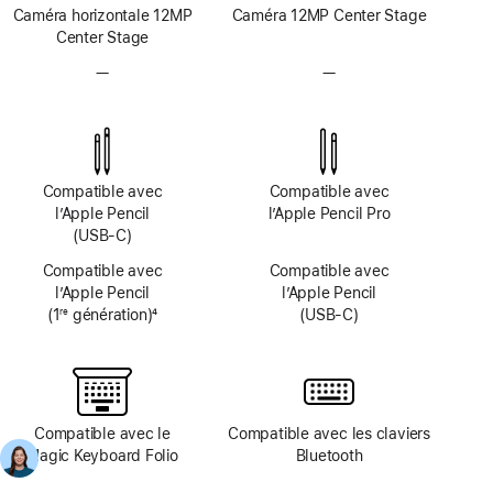
Caméra horizontale 12MP
Caméra 12MP Center Stage
Center Stage
—
Pas
—
Pas
de
de
système
système
TrueDepth
TrueDepth
Compatible avec
Compatible avec
l’Apple Pencil
l’Apple Pencil Pro
(USB‑C)
Compatible avec
Compatible avec
l’Apple Pencil
l’Apple Pencil
(1
génération)
4
(USB‑C)
re
Note
de
bas
de
page
Compatible avec le
Compatible avec les claviers
Magic Keyboard Folio
Bluetooth