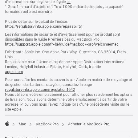
d’informations sur la garantie légale
ici
.
1 Go = 1 milliard d’octets et 1 To = 1 000 milliards d’octets ; la capacité
formatée réelle est moindre.
Plus de détail sur le calcul de l’indice:
https://regulatoryinfo.apple.com/repairability
.
Les informations de sécurité et d’avertissement pour ce produit sont
disponibles dans le guide Premiers pas du MacBook Pro :
https://support.apple.com/fr-be/guide/macbook-pro/welcome/mac
(s’ouvre
dans
Fabricant : Apple Inc. One Apple Park Way, Cupertino, CA 95014, États-
une
Unis.
nouvelle
Responsable pour l’Union européenne : Apple Distribution International
fenêtre)
Limited, Hollyhill Industrial Estate, Hollyhill, Cork, Irlande
apple.com
(s’ouvre
dans
Pour connaître les montants couverts par Apple en matière de recyclage et
une
de gestion des batteries usagées, consultez la page
nouvelle
regulatoryinfo.apple.com/regulation1542
(s’ouvre
fenêtre)
Nous utilisons votre emplacement pour afficher plus rapidement les options
dans
de livraison. Nous avons déterminé votre emplacement à partir de votre
une
adresse IP, ou vous nous l’avez indiqué lors d’une précédente visite sur le
nouvelle
site Apple.
fenêtre)
Mac
MacBook Pro
Acheter le MacBook Pro
Apple