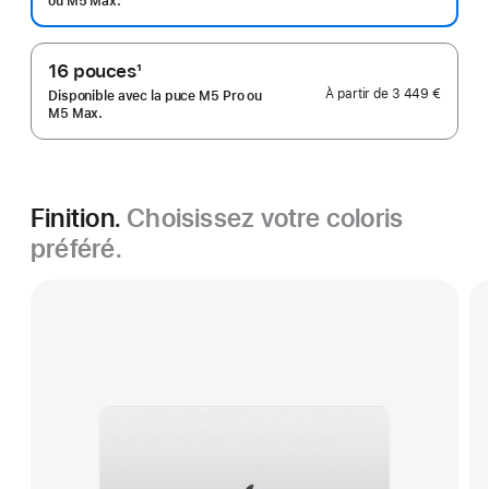
de
ou M5 Max.
bas
de
16 pouces
1
page
Note
À partir de
3 449 €
Disponible avec la puce M5 Pro ou
de
M5 Max.
bas
de
page
Finition.
Choisissez votre coloris
préféré.