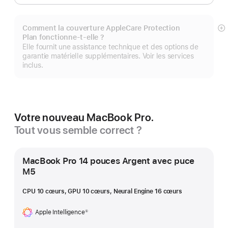
Comment la couverture AppleCare Protection
Af
Plan fonctionne-t-elle ?
pl
Elle fournit une assistance technique et des options de
garantie matérielle supplémentaires. Voir les services
inclus.
Votre nouveau MacBook Pro.
Tout vous semble correct ?
MacBook Pro 14 pouces Argent avec puce
M5
CPU 10 cœurs, GPU 10 cœurs, Neural Engine 16 cœurs
Apple Intelligence
①
Note
de
bas