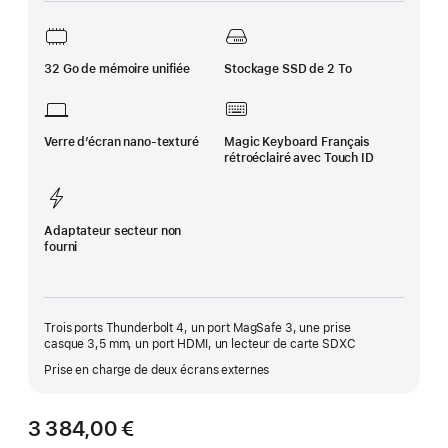
de
page
32 Go de mémoire unifiée
Stockage SSD de 2 To
Verre d’écran nano‑texturé
Magic Keyboard Français
rétroéclairé avec Touch ID
Adaptateur secteur non
fourni
Trois ports Thunderbolt 4, un port MagSafe 3, une prise
casque 3,5 mm, un port HDMI, un lecteur de carte SDXC
Prise en charge de deux écrans externes
3 384,00 €