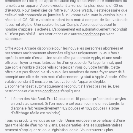
bénéficier de l’offre, les appareils audio éligibles doivent être connectés ou
jumelés à un appareil Apple exécutant la version la plus récente d’iOS ou
d’iPadOS. Pour bénéficier de l’offre sur l’Apple Watch, il est nécessaire que
celle-ci soit connectée ou jumelée à un iPhone exécutant la version la plus
récente d’iOS. Offre valable pendant trois mois à compter de l’activation de
l’appareil éligible. Une seule offre par Compte Apple, quel que soit le
nombre d’appareils achetés. L’abonnement est automatiquement reconduit
s’il n’est pas résilié. Des restrictions et d’autres
conditions
peuvent
s’appliquer.
Offre Apple Arcade disponible pour les nouvelles personnes abonnées et
personnes anciennement abonnées éligibles uniquement. 6,99 €/mois
après la période d’essai. Une seule offre par compte Apple, et une seule
offre par foyer si vous faites partie d’un groupe de Partage familial, quel
que soit le nombre d’appareils achetés par vous ou votre famille. Cette
offre n’est pas disponible si vous ou les membres de votre foyer avez déjà
accepté une offre de trois mois d’abonnement gratuit à Apple Arcade. Offre
valable pendant 3 mois après l’activation de l’appareil éligible.
L’abonnement est automatiquement reconduit s’il n’est pas résilié. Des
restrictions et d’autres
conditions
s’appliquent.
Note
1.
L’écran des MacBook Pro 14 pouces et 16 pouces présente des angles
de
arrondis au sommet. Si l’on mesure cet écran comme un rectangle, la
bas
diagonale fait respectivement 14,2 pouces et 16,2 pouces (la zone
de
d’affichage réelle est moindre).
page
Tous les produits vendus au sein de l’Union européenne bénéficient d’une
garantie légale d’au moins 2 ans. Des garanties légales supplémentaires
peuvent s’appliquer selon la législation locale. Vous trouverez plus