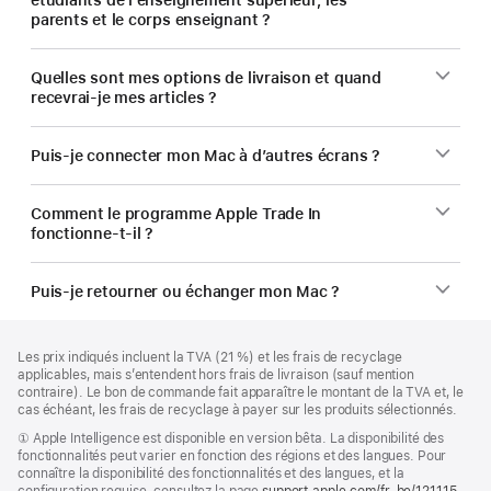
parents et le corps enseignant ?
Quelles sont mes options de livraison et quand
recevrai-je mes articles ?
Puis-je connecter mon Mac à d’autres écrans ?
Comment le programme Apple Trade In
fonctionne-t-il ?
Puis-je retourner ou échanger mon Mac ?
Pied
Notes
Les prix indiqués incluent la TVA (21 %) et les frais de recyclage
de
de
applicables, mais s’entendent hors frais de livraison (sauf mention
bas
page
contraire). Le bon de commande fait apparaître le montant de la TVA et, le
de
cas échéant, les frais de recyclage à payer sur les produits sélectionnés.
page
Note
① Apple Intelligence est disponible en version bêta. La disponibilité des
de
fonctionnalités peut varier en fonction des régions et des langues. Pour
bas
connaître la disponibilité des fonctionnalités et des langues, et la
de
configuration requise, consultez la page
support.apple.com/fr-be/121115
(s’ou
.