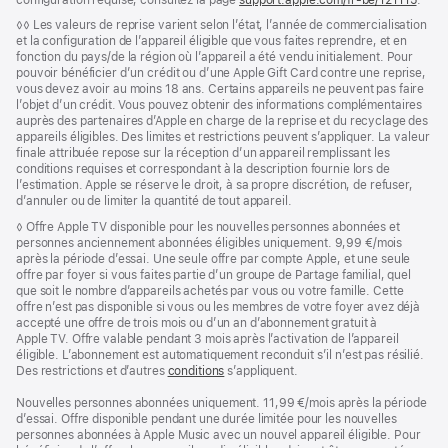
page
dans
Note
◊◊ Les valeurs de reprise varient selon l’état, l’année de commercialisation
une
de
et la configuration de l’appareil éligible que vous faites reprendre, et en
nouve
bas
fonction du pays/de la région où l’appareil a été vendu initialement. Pour
fenêt
de
pouvoir bénéficier d’un crédit ou d’une Apple Gift Card contre une reprise,
page
vous devez avoir au moins 18 ans. Certains appareils ne peuvent pas faire
l’objet d’un crédit. Vous pouvez obtenir des informations complémentaires
auprès des partenaires d’Apple en charge de la reprise et du recyclage des
appareils éligibles. Des limites et restrictions peuvent s’appliquer. La valeur
finale attribuée repose sur la réception d’un appareil remplissant les
conditions requises et correspondant à la description fournie lors de
l’estimation. Apple se réserve le droit, à sa propre discrétion, de refuser,
d’annuler ou de limiter la quantité de tout appareil.
Note
◊ Offre Apple TV disponible pour les nouvelles personnes abonnées et
de
personnes anciennement abonnées éligibles uniquement. 9,99 €/mois
bas
après la période d’essai. Une seule offre par compte Apple, et une seule
de
offre par foyer si vous faites partie d’un groupe de Partage familial, quel
page
que soit le nombre d’appareils achetés par vous ou votre famille. Cette
offre n’est pas disponible si vous ou les membres de votre foyer avez déjà
accepté une offre de trois mois ou d’un an d’abonnement gratuit à
Apple TV. Offre valable pendant 3 mois après l’activation de l’appareil
éligible. L’abonnement est automatiquement reconduit s’il n’est pas résilié.
Des restrictions et d’autres
conditions
s’appliquent.
Nouvelles personnes abonnées uniquement. 11,99 €/mois après la période
d’essai. Offre disponible pendant une durée limitée pour les nouvelles
personnes abonnées à Apple Music avec un nouvel appareil éligible. Pour