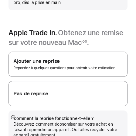
pro, dès la prise en main.
Apple Trade In.
Obtenez une remise
sur votre nouveau Mac
.
◊◊
Note
Apple
de
bas
Trade In.
Ajouter une reprise
de
page
Répondez à quelques questions pour obtenir votre estimation.
Pas de reprise
Comment la reprise fonctionne-t-elle ?
Afficher
Découvrez comment économiser sur votre achat en
plus
faisant reprendre un appareil. Ou faites recycler votre
appareil gratuitement.