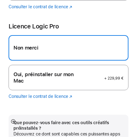
Consulter le contrat de licence
Final
(s’ouvre
Cut
dans
Pro
une
Licence Logic Pro
nouvelle
fenêtre)
Non merci
Oui, préinstaller sur mon
+ 229,99 €
Mac
Consulter le contrat de licence
Logic
(s’ouvre
Pro
dans
une
nouvelle
fenêtre)
Que pouvez-vous faire avec ces outils créatifs
Afficher
préinstallés ?
plus
Découvrez ce dont sont capables ces puissantes apps