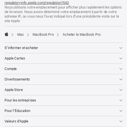
nouvelle
regulatoryinfo.apple.com/regulation1542
(s’ouvre
fenêtre)
Nous utilisons votre emplacement pour afficher plus rapidement les options
dans
de livraison. Nous avons déterminé votre emplacement à partir de votre
une
adresse IP, ou vous nous l’avez indiqué lors d’une précédente visite sur le
nouvelle
site Apple.
fenêtre)
Mac
MacBook Pro
Acheter le MacBook Pro
Apple
S’informer et acheter
Apple Cartes
Compte
Divertissements
Apple Store
Pour les entreprises
Pour l’Éducation
Valeurs d’Apple