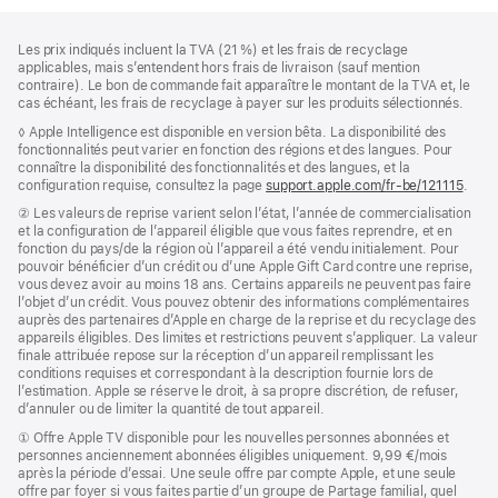
Pied
Notes
Les prix indiqués incluent la TVA (21 %) et les frais de recyclage
de
de
applicables, mais s’entendent hors frais de livraison (sauf mention
bas
page
contraire). Le bon de commande fait apparaître le montant de la TVA et, le
de
cas échéant, les frais de recyclage à payer sur les produits sélectionnés.
page
Note
◊ Apple Intelligence est disponible en version bêta. La disponibilité des
de
fonctionnalités peut varier en fonction des régions et des langues. Pour
bas
connaître la disponibilité des fonctionnalités et des langues, et la
de
configuration requise, consultez la page
support.apple.com/fr-be/121115
(s’ou
.
page
dans
Note
② Les valeurs de reprise varient selon l’état, l’année de commercialisation
une
de
et la configuration de l’appareil éligible que vous faites reprendre, et en
nouve
bas
fonction du pays/de la région où l’appareil a été vendu initialement. Pour
fenêt
de
pouvoir bénéficier d’un crédit ou d’une Apple Gift Card contre une reprise,
page
vous devez avoir au moins 18 ans. Certains appareils ne peuvent pas faire
l’objet d’un crédit. Vous pouvez obtenir des informations complémentaires
auprès des partenaires d’Apple en charge de la reprise et du recyclage des
appareils éligibles. Des limites et restrictions peuvent s’appliquer. La valeur
finale attribuée repose sur la réception d’un appareil remplissant les
conditions requises et correspondant à la description fournie lors de
l’estimation. Apple se réserve le droit, à sa propre discrétion, de refuser,
d’annuler ou de limiter la quantité de tout appareil.
Note
① Offre Apple TV disponible pour les nouvelles personnes abonnées et
de
personnes anciennement abonnées éligibles uniquement. 9,99 €/mois
bas
après la période d’essai. Une seule offre par compte Apple, et une seule
de
offre par foyer si vous faites partie d’un groupe de Partage familial, quel