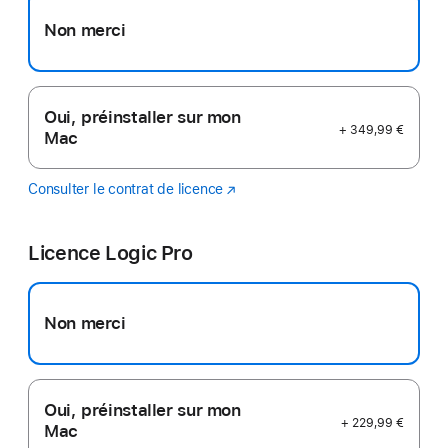
Non merci
Oui, préinstaller sur mon
+ 349,99 €
Mac
Consulter le contrat de licence
Final
(s’ouvre
Cut
dans
Pro
une
Licence Logic Pro
nouvelle
fenêtre)
Non merci
Oui, préinstaller sur mon
+ 229,99 €
Mac