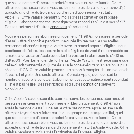
page
que soit le nombre d’appareils achetés par vous ou votre famille. Cette
offre n’est pas disponible si vous ou les membres de votre foyer avez déjà
accepté une offre de trois mois ou d’un an d’abonnement gratuit à
Apple TV. Offre valable pendant 3 mois après l’activation de l’appareil
éligible. L’abonnement est automatiquement reconduit s’il n’est pas résilié.
Des restrictions et d’autres
conditions
s’appliquent.
Nouvelles personnes abonnées uniquement. 11,99 €/mois après la période
d’essai. Offre disponible pendant une durée limitée pour les nouvelles
personnes abonnées à Apple Music avec un nouvel appareil éligible. Pour
bénéficier de l’offre, les appareils audio éligibles doivent être connectés ou
jumelés à un appareil Apple exécutant la version la plus récente d’iOS ou
d’iPadOS. Pour bénéficier de l’offre sur l’Apple Watch, il est nécessaire que
celle-ci soit connectée ou jumelée à un iPhone exécutant la version la plus
récente d’iOS. Offre valable pendant trois mois à compter de l’activation de
l’appareil éligible. Une seule offre par Compte Apple, quel que soit le
nombre d’appareils achetés. L’abonnement est automatiquement reconduit
s’il n’est pas résilié. Des restrictions et d’autres
conditions
peuvent
s’appliquer.
Offre Apple Arcade disponible pour les nouvelles personnes abonnées et
personnes anciennement abonnées éligibles uniquement. 6,99 €/mois
après la période d’essai. Une seule offre par compte Apple, et une seule
offre par foyer si vous faites partie d’un groupe de Partage familial, quel
que soit le nombre d’appareils achetés par vous ou votre famille. Cette
offre n’est pas disponible si vous ou les membres de votre foyer avez déjà
accepté une offre de trois mois d’abonnement gratuit à Apple Arcade. Offre
valable pendant 3 mois après l’activation de l’appareil éligible.