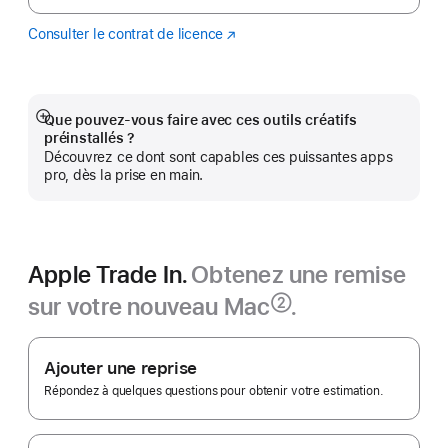
Consulter le contrat de licence
Logic
(s’ouvre
Pro
dans
une
nouvelle
fenêtre)
Que pouvez-vous faire avec ces outils créatifs
Afficher
préinstallés ?
plus
Découvrez ce dont sont capables ces puissantes apps
pro, dès la prise en main.
Apple Trade In.
Obtenez une remise
sur votre nouveau Mac
.
②
Note
Apple
de
bas
Trade In.
Ajouter une reprise
de
page
Répondez à quelques questions pour obtenir votre estimation.