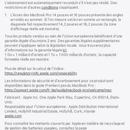
L’abonnement est automatiquement reconduit s’il n’est pas résilié. Des
restrictions et d’autres
conditions
s’appliquent.
Note
1.
L’écran des MacBook Pro 14 pouces et 16 pouces présente des angles
de
arrondis au sommet. Si l’on mesure cet écran comme un rectangle, la
bas
diagonale fait respectivement 14,2 pouces et 16,2 pouces (la zone
de
d’affichage réelle est moindre).
page
Tous les produits vendus au sein de l’Union européenne bénéficient d’une
garantie légale d’au moins 2 ans. Des garanties légales supplémentaires
peuvent s’appliquer selon la législation locale. Vous trouverez plus
d’informations sur la garantie légale
ici
.
1 Go = 1 milliard d’octets et 1 To = 1 000 milliards d’octets ; la capacité
formatée réelle est moindre.
Plus de détail sur le calcul de l’indice:
https://regulatoryinfo.apple.com/repairability
.
Les informations de sécurité et d’avertissement pour ce produit sont
disponibles dans le guide Premiers pas du MacBook Pro :
https://support.apple.com/fr-be/guide/macbook-pro/welcome/mac
(s’ouvre
dans
Fabricant : Apple Inc. One Apple Park Way, Cupertino, CA 95014, États-
une
Unis.
nouvelle
Responsable pour l’Union européenne : Apple Distribution International
fenêtre)
Limited, Hollyhill Industrial Estate, Hollyhill, Cork, Irlande
apple.com
(s’ouvre
dans
Pour connaître les montants couverts par Apple en matière de recyclage et
une
de gestion des batteries usagées, consultez la page