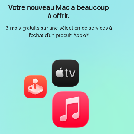
Votre nouveau Mac a beaucoup
à offrir.
3 mois gratuits sur une sélection de services à
l’achat d’un produit Apple
①
Note
de
bas
de
page