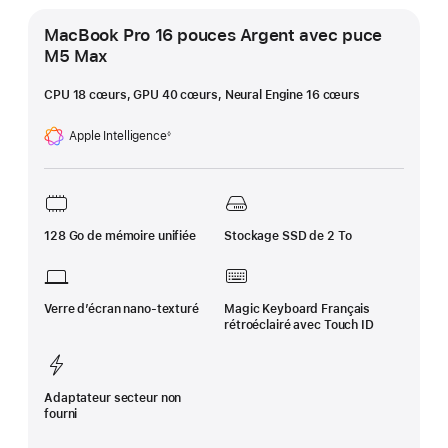
MacBook Pro 16 pouces Argent avec puce
M5 Max
CPU 18 cœurs, GPU 40 cœurs, Neural Engine 16 cœurs
Apple Intelligence
◊
Note
de
bas
de
page
128 Go de mémoire unifiée
Stockage SSD de 2 To
Verre d’écran nano‑texturé
Magic Keyboard Français
rétroéclairé avec Touch ID
Adaptateur secteur non
fourni