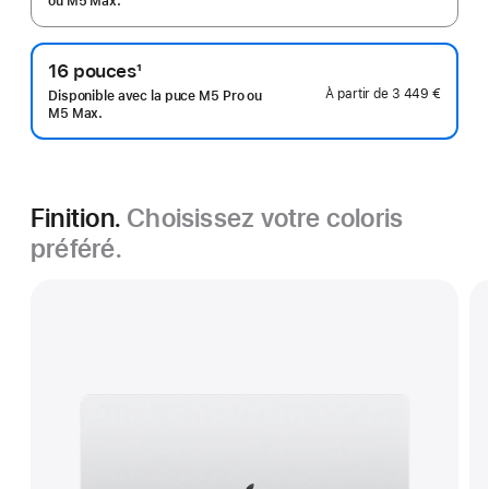
de
ou M5 Max.
bas
de
16 pouces
1
page
Note
À partir de
3 449 €
Disponible avec la puce M5 Pro ou
de
M5 Max.
bas
de
page
Finition.
Choisissez votre coloris
préféré.