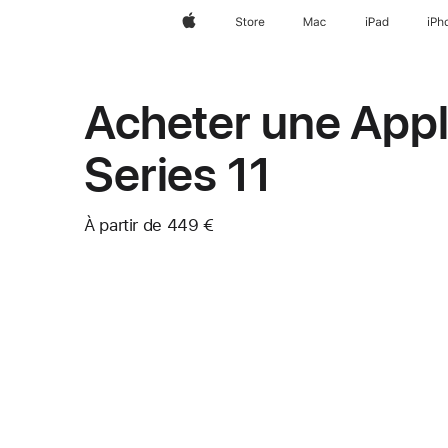
Apple
Store
Mac
iPad
iPh
Acheter une App
Series 11
À partir de
449 €