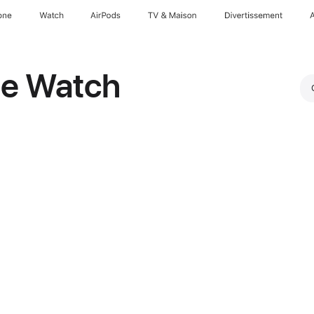
one
Watch
AirPods
TV & Maison
Divertissements
le Watch