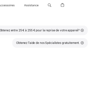
Accessoires
Assistance
Note
Obtenez entre 25 € à 255 € pour la reprise de votre appareil
②
de
bas
de
page
Obtenez l’aide de nos Spécialistes gratuitement.