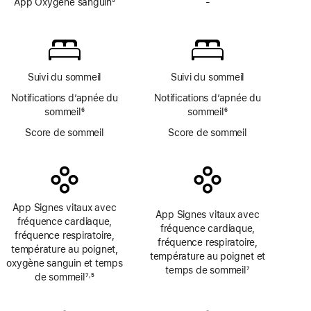
de
App Oxygène sanguin
5
de
-
Pas
page
Note
page
d’app
de
Oxygène
bas
sanguin
de
page
Suivi du sommeil
Suivi du sommeil
Notifications d’apnée du
Notifications d’apnée du
sommeil
6
sommeil
6
Note
Note
Score de sommeil
Score de sommeil
de
de
bas
bas
de
de
page
page
App Signes vitaux avec
App Signes vitaux avec
fréquence cardiaque,
fréquence cardiaque,
fréquence respiratoire,
fréquence respiratoire,
température au poignet,
température au poignet et
oxygène sanguin et temps
temps de sommeil
7
de sommeil
7
5
,
Note
Note
Note
de
de
de