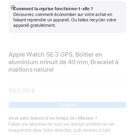
Comment la reprise fonctionne-t-elle ?
Afficher
Découvrez comment économiser sur votre achat en
plus
faisant reprendre un appareil. Ou faites recycler votre
appareil gratuitement.
Apple Watch SE 3 GPS, Boîtier en
aluminium minuit de 40 mm, Bracelet à
maillons naturel
569,00 €
Continuer
Vous avez besoin d’un temps de réflexion ?
Faites une sélection de tous vos articles préférés en les
enregistrant dans Votre sélection, puis revenez à tout