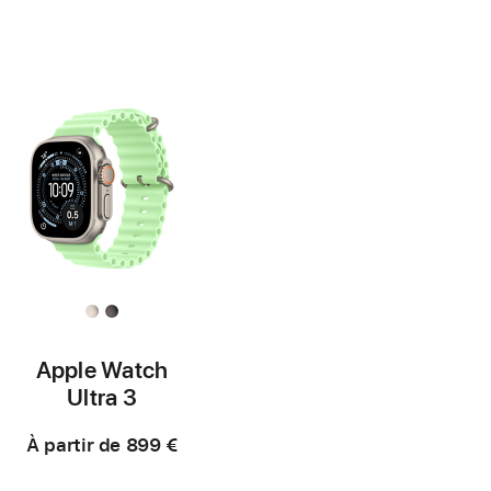
bas
Note
bas
Note
de
de
de
de
page
bas
page
bas
de
de
page
page
Apple Watch
Ultra 3
À partir de
899 €