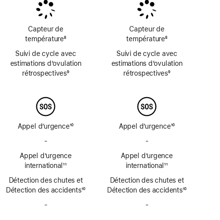
bas
bas
bas
de
de
de
page
page
page
Capteur de
Capteur de
température
8
température
8
Note
Note
Suivi de cycle avec
Suivi de cycle avec
de
de
estimations d’ovulation
estimations d’ovulation
bas
bas
rétrospectives
9
rétrospectives
9
de
de
Note
Note
page
page
de
de
bas
bas
de
de
page
page
Appel d’urgence
10
Appel d’urgence
10
Note
Note
-
Pas
-
Pas
de
de
de
de
bas
Appel d’urgence
bas
Appel d’urgence
SOS
SOS
de
international
11
de
international
11
d’urgence
d’urgence
Note
page
Note
page
Détection des chutes et
par
Détection des chutes et
par
de
de
Détection des accidents
satellite
10
Détection des accidents
satellite
10
bas
bas
Note
Note
de
-
Pas
de
-
Pas
de
de
page
de
page
de
bas
bas