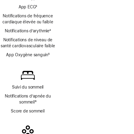
Note
App ECG
3
de
Note
bas
Notifications de fréquence
de
de
cardiaque élevée ou faible
bas
page
Notifications d’arythmie
de
4
Note
page
Notifications de niveau de
de
santé cardiovasculaire faible
bas
de
App Oxygène sanguin
5
page
Note
de
bas
de
page
Suivi du sommeil
Notifications d’apnée du
sommeil
6
Note
Score de sommeil
de
bas
de
page