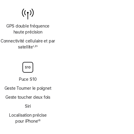
GPS double fréquence
haute précision
Connectivité cellulaire et par
satellite
1
21
,
Note
Note
de
de
bas
bas
de
de
page
page
Puce S10
Geste Tourner le poignet
Geste toucher deux fois
Siri
Localisation précise
pour iPhone
13
Note
de