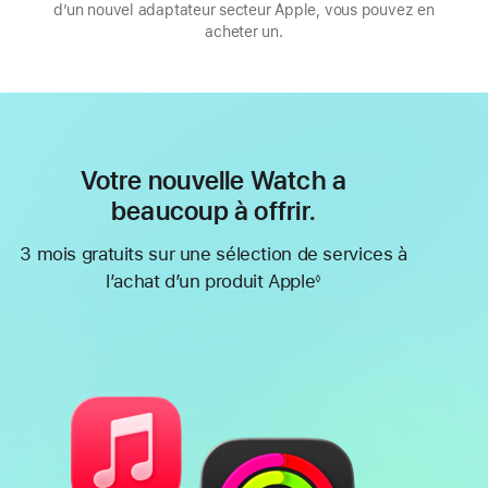
d’un nouvel adaptateur secteur Apple, vous pouvez en
acheter un.
Votre nouvelle Watch a
beaucoup à offrir.
3 mois gratuits sur une sélection de services à
l’achat d’un produit Apple
◊
Note
de
bas
de
page