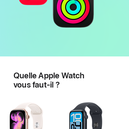
Batterie
Fonctionnalités
de
Quelle Apple Watch
santé
cardiaque
vous faut-il ?