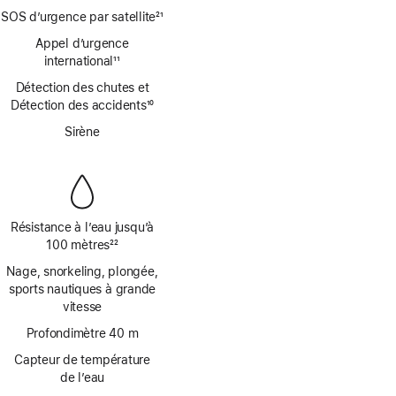
Note
SOS d’urgence par satellite
21
de
Note
bas
Appel d’urgence
de
de
international
11
bas
Note
page
de
Détection des chutes et
de
page
Détection des accidents
10
bas
Note
de
Sirène
de
page
bas
de
page
Résistance à l’eau jusqu’à
100 mètres
22
Note
Nage, snorkeling, plongée,
de
sports nautiques à grande
bas
vitesse
de
page
Profondimètre 40 m
Capteur de température
de l’eau