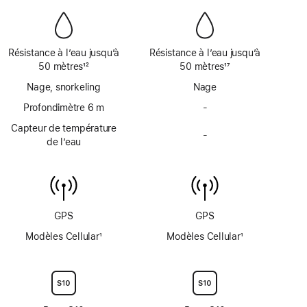
sirène
sirène
de
de
page
page
Résistance à l’eau jusqu’à
Résistance à l’eau jusqu’à
50 mètres
12
50 mètres
17
Note
Note
Nage, snorkeling
Nage
de
de
bas
Profondimètre 6 m
bas
-
Pas
de
de
de
Capteur de température
page
page
-
profondimètre
Pas
de l’eau
jusqu’à
de
6 mètres
capteur
de
température
de
GPS
GPS
l’eau
Modèles Cellular
1
Modèles Cellular
1
Note
Note
de
de
bas
bas
de
de
page
page