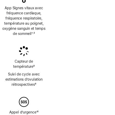
App Signes vitaux avec
fréquence cardiaque,
fréquence respiratoire,
température au poignet,
oxygène sanguin et temps
de sommeil
7
5
,
Note
Note
de
de
bas
bas
de
de
page
page
Capteur de
température
8
Note
Suivi de cycle avec
de
estimations d’ovulation
bas
rétrospectives
9
de
Note
page
de
bas
de
page
Appel d’urgence
10