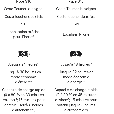
Puce S10
Puce S10
Geste Tourner le poignet
Geste Tourner le poignet
Geste toucher deux fois
Geste toucher deux fois
Siri
Siri
Localisation précise
Localiser iPhone
pour iPhone
13
Note
de
bas
de
page
Jusqu’à 24 heures
14
Jusqu’à 18 heures
18
Note
Note
Jusqu’à 38 heures en
Jusqu’à 32 heures en
de
de
mode économie
mode économie
bas
bas
d’énergie
14
d’énergie
18
de
de
Note
Note
Capacité de charge rapide
page
Capacité de charge rapide
page
de
de
(0 à 80 % en 30 minutes
(0 à 80 % en 45 minutes
bas
bas
environ
15
; 15 minutes pour
environ
19
; 15 minutes pour
de
de
Note
obtenir jusqu’à 8 heures
Note
obtenir jusqu’à 8 heures
page
page
de
d’autonomie
16
)
de
d’autonomie
20
)