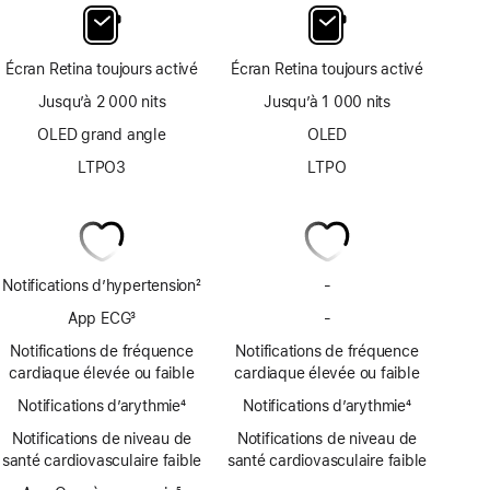
Écran Retina toujours activé
Écran Retina toujours activé
Jusqu’à 2 000 nits
Jusqu’à 1 000 nits
OLED grand angle
OLED
LTPO3
LTPO
Notifications d’hypertension
2
-
Pas
Note
de
App ECG
3
-
Pas
de
notifications
Note
d’app
bas
Notifications de fréquence
Notifications de fréquence
d’hypertension
de
ECG
de
cardiaque élevée ou faible
cardiaque élevée ou faible
bas
page
Notifications d’arythmie
de
4
Notifications d’arythmie
4
Note
page
Note
Notifications de niveau de
Notifications de niveau de
de
de
santé cardiovasculaire faible
santé cardiovasculaire faible
bas
bas