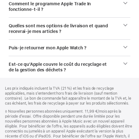
Comment le programme Apple Trade In
fonctionne-t-il ?
Quelles sont mes options de livraison et quand
recevrai-je mes articles ?
Puis-je retourner mon Apple Watch ?
Est-ce qu’Apple couvre le coût du recyclage et
de la gestion des déchets ?
Pied
Notes
Les prix indiqués incluent la TVA (21 %) et les frais de recyclage
de
de
applicables, mais s’entendent hors frais de livraison (sauf mention
bas
page
contraire). Le bon de commande fait apparaître le montant de la TVA et, le
de
cas échéant, les frais de recyclage à payer sur les produits sélectionnés.
page
Note
◊
Nouvelles personnes abonnées uniquement. 11,99 €/mois après la
de
période d’essai. Offre disponible pendant une durée limitée pour les
bas
nouvelles personnes abonnées à Apple Music avec un nouvel appareil
de
éligible. Pour bénéficier de l’offre, les appareils audio éligibles doivent être
page
connectés ou jumelés à un appareil Apple exécutant la version la plus
récente d’iOS ou d’iPadOS. Pour bénéficier de l’offre sur l’Apple Watch, il