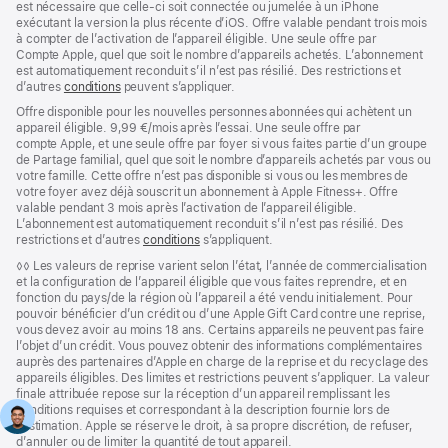
est nécessaire que celle-ci soit connectée ou jumelée à un iPhone
exécutant la version la plus récente d’iOS. Offre valable pendant trois mois
à compter de l’activation de l’appareil éligible. Une seule offre par
Compte Apple, quel que soit le nombre d’appareils achetés. L’abonnement
est automatiquement reconduit s’il n’est pas résilié. Des restrictions et
d’autres
conditions
peuvent s’appliquer.
Offre disponible pour les nouvelles personnes abonnées qui achètent un
appareil éligible. 9,99 €/mois après l’essai. Une seule offre par
compte Apple, et une seule offre par foyer si vous faites partie d’un groupe
de Partage familial, quel que soit le nombre d’appareils achetés par vous ou
votre famille. Cette offre n’est pas disponible si vous ou les membres de
votre foyer avez déjà souscrit un abonnement à Apple Fitness+. Offre
valable pendant 3 mois après l’activation de l’appareil éligible.
L’abonnement est automatiquement reconduit s’il n’est pas résilié. Des
restrictions et d’autres
conditions
s’appliquent.
Note
◊◊ Les valeurs de reprise varient selon l’état, l’année de commercialisation
de
et la configuration de l’appareil éligible que vous faites reprendre, et en
bas
fonction du pays/de la région où l’appareil a été vendu initialement. Pour
de
pouvoir bénéficier d’un crédit ou d’une Apple Gift Card contre une reprise,
page
vous devez avoir au moins 18 ans. Certains appareils ne peuvent pas faire
l’objet d’un crédit. Vous pouvez obtenir des informations complémentaires
auprès des partenaires d’Apple en charge de la reprise et du recyclage des
appareils éligibles. Des limites et restrictions peuvent s’appliquer. La valeur
finale attribuée repose sur la réception d’un appareil remplissant les
conditions requises et correspondant à la description fournie lors de
l’estimation. Apple se réserve le droit, à sa propre discrétion, de refuser,
d’annuler ou de limiter la quantité de tout appareil.