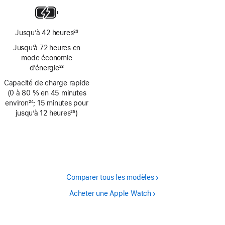
bas
de
page
Jusqu’à 42 heures
23
Note
Jusqu’à 72 heures en
de
mode économie
bas
d’énergie
23
de
Note
Capacité de charge rapide
page
de
(0 à 80 % en 45 minutes
bas
environ
24
; 15 minutes pour
de
Note
jusqu’à 12 heures
25
)
page
de
Note
bas
de
de
bas
page
de
page
Comparer tous les modèles
Acheter une Apple Watch