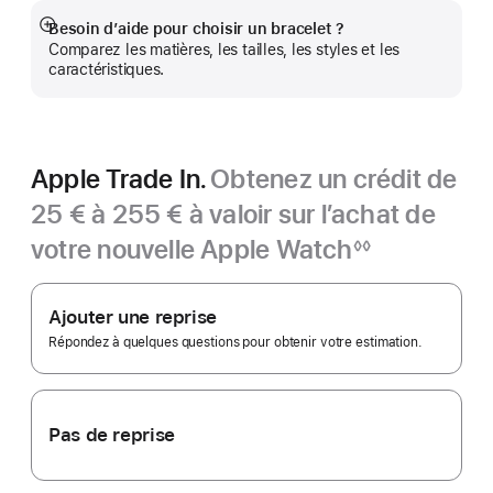
Besoin d’aide pour choisir un bracelet ?
Afficher
Comparez les matières, les tailles, les styles et les
plus
caractéristiques.
Apple Trade In.
Obtenez un crédit de
25 € à 255 € à valoir sur l’achat de
votre nouvelle Apple Watch
◊◊
Note
Apple
de
bas
Trade In.
Ajouter une reprise
de
page
Répondez à quelques questions pour obtenir votre estimation.
Pas de reprise