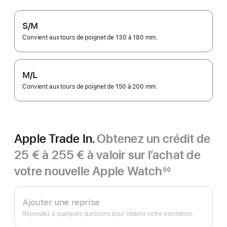
S/M
Convient aux tours de poignet de 130 à 180 mm.
M/L
Convient aux tours de poignet de 150 à 200 mm.
Apple Trade In.
Obtenez un crédit de
25 € à 255 € à valoir sur l’achat de
votre nouvelle Apple Watch
◊◊
Note
Apple
de
bas
Trade In.
Ajouter une reprise
de
page
Répondez à quelques questions pour obtenir votre estimation.