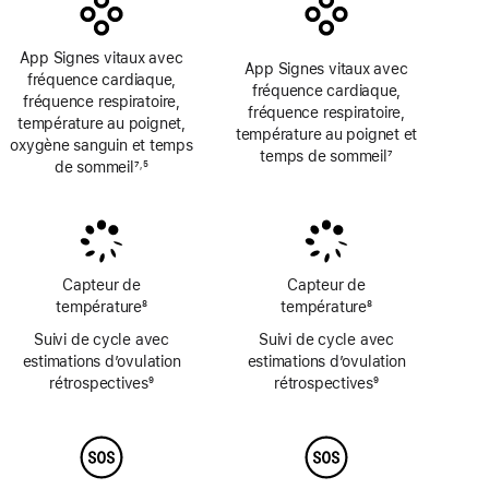
page
page
App Signes vitaux avec
App Signes vitaux avec
fréquence cardiaque,
fréquence cardiaque,
fréquence respiratoire,
fréquence respiratoire,
température au poignet,
température au poignet et
oxygène sanguin et temps
temps de sommeil
7
de sommeil
7
5
,
Note
Note
Note
de
de
de
bas
bas
bas
de
de
de
page
page
page
Capteur de
Capteur de
température
8
température
8
Note
Note
Suivi de cycle avec
Suivi de cycle avec
de
de
estimations d’ovulation
estimations d’ovulation
bas
bas
rétrospectives
9
rétrospectives
9
de
de
Note
Note
page
page
de
de
bas
bas
de
de