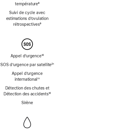
température
8
Note
Suivi de cycle avec
de
estimations d’ovulation
bas
rétrospectives
9
de
Note
page
de
bas
de
page
Appel d’urgence
10
Note
SOS d’urgence par satellite
21
de
Note
bas
Appel d’urgence
de
de
international
11
bas
Note
page
de
Détection des chutes et
de
page
Détection des accidents
10
bas
Note
de
Sirène
de
page
bas
de
page