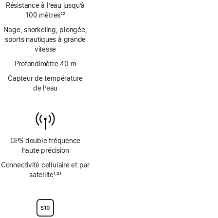
Résistance à l’eau jusqu’à
100 mètres
22
Note
Nage, snorkeling, plongée,
de
sports nautiques à grande
bas
vitesse
de
page
Profondimètre 40 m
Capteur de température
de l’eau
GPS double fréquence
haute précision
Connectivité cellulaire et par
satellite
1
21
,
Note
Note
de
de
bas
bas
de
de