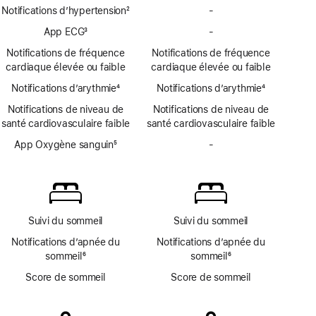
Notifications d’hypertension
2
-
Pas
Note
de
App ECG
3
-
Pas
de
notifications
Note
d’app
bas
Notifications de fréquence
Notifications de fréquence
d’hypertension
de
ECG
de
cardiaque élevée ou faible
cardiaque élevée ou faible
bas
page
Notifications d’arythmie
de
4
Notifications d’arythmie
4
Note
page
Note
Notifications de niveau de
Notifications de niveau de
de
de
santé cardiovasculaire faible
santé cardiovasculaire faible
bas
bas
de
App Oxygène sanguin
5
de
-
Pas
page
Note
page
d’app
de
Oxygène
bas
sanguin
de
page
Suivi du sommeil
Suivi du sommeil
Notifications d’apnée du
Notifications d’apnée du
sommeil
6
sommeil
6
Note
Note
Score de sommeil
Score de sommeil
de
de
bas
bas
de
de