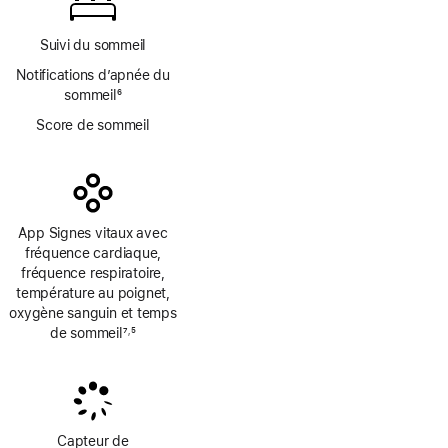
de
page
Suivi du sommeil
Notifications d’apnée du
sommeil
6
Note
Score de sommeil
de
bas
de
page
App Signes vitaux avec
fréquence cardiaque,
fréquence respiratoire,
température au poignet,
oxygène sanguin et temps
de sommeil
7
5
,
Note
Note
de
de
bas
bas
de
de
page
page
Capteur de