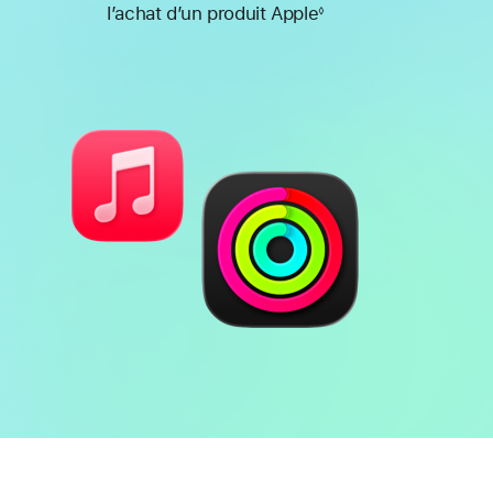
l’achat d’un produit Apple
◊
Note
de
bas
de
page
Batterie
Fonctionnalités
de