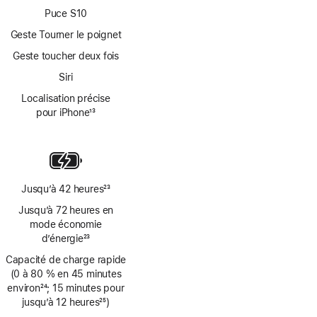
page
page
Puce S10
Geste Tourner le poignet
Geste toucher deux fois
Siri
Localisation précise
pour iPhone
13
Note
de
bas
de
page
Jusqu’à 42 heures
23
Note
Jusqu’à 72 heures en
de
mode économie
bas
d’énergie
23
de
Note
Capacité de charge rapide
page
de
(0 à 80 % en 45 minutes
bas
environ
24
; 15 minutes pour
de
Note
jusqu’à 12 heures
25
)
page
de
Note