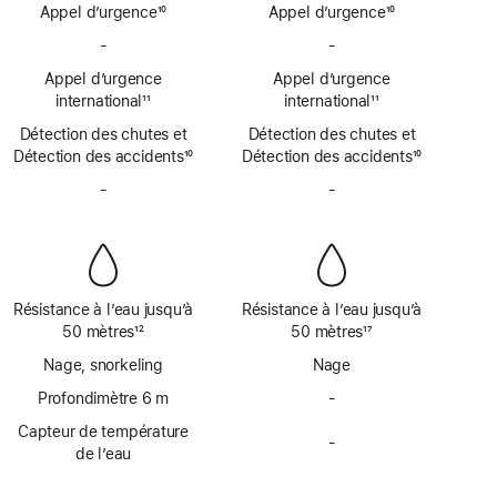
page
page
Appel d’urgence
10
Appel d’urgence
10
Note
Note
-
Pas
-
Pas
de
de
de
de
bas
Appel d’urgence
bas
Appel d’urgence
SOS
SOS
de
international
11
de
international
11
d’urgence
d’urgence
Note
page
Note
page
Détection des chutes et
par
Détection des chutes et
par
de
de
Détection des accidents
satellite
10
Détection des accidents
satellite
10
bas
bas
Note
Note
de
-
Pas
de
-
Pas
de
de
page
de
page
de
bas
bas
sirène
sirène
de
de
page
page
Résistance à l’eau jusqu’à
Résistance à l’eau jusqu’à
50 mètres
12
50 mètres
17
Note
Note
Nage, snorkeling
Nage
de
de
bas
Profondimètre 6 m
bas
-
Pas
de
de
de
Capteur de température
page
page
-
profondimètre
Pas
de l’eau
jusqu’à
de
6 mètres
capteur