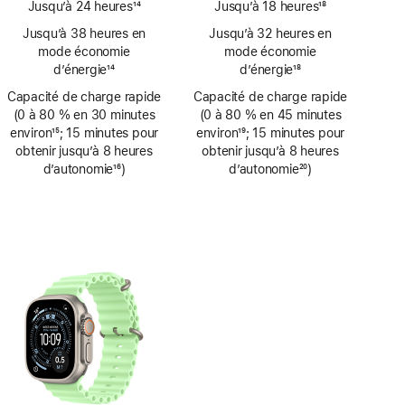
Jusqu’à 24 heures
14
Jusqu’à 18 heures
18
Note
Note
Jusqu’à 38 heures en
Jusqu’à 32 heures en
de
de
mode économie
mode économie
bas
bas
d’énergie
14
d’énergie
18
de
de
Note
Note
Capacité de charge rapide
page
Capacité de charge rapide
page
de
de
(0 à 80 % en 30 minutes
(0 à 80 % en 45 minutes
bas
bas
environ
15
; 15 minutes pour
environ
19
; 15 minutes pour
de
de
Note
obtenir jusqu’à 8 heures
Note
obtenir jusqu’à 8 heures
page
page
de
d’autonomie
16
)
de
d’autonomie
20
)
bas
Note
bas
Note
de
de
de
de
page
bas
page
bas
de
de
page
page