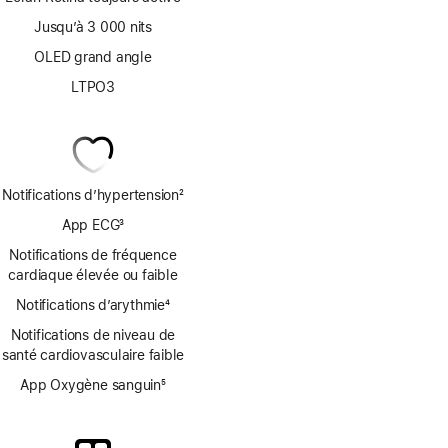
Jusqu’à 3 000 nits
OLED grand angle
LTPO3
Notifications d’hypertension
2
Note
App ECG
3
de
Note
bas
Notifications de fréquence
de
de
cardiaque élevée ou faible
bas
page
Notifications d’arythmie
de
4
Note
page
Notifications de niveau de
de
santé cardiovasculaire faible
bas
de
App Oxygène sanguin
5
page
Note
de
bas