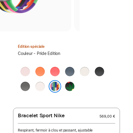
Édition spéciale
Sélectionnez
Couleur - Pride Edition
un
coloris :
Rose
Clémentine
Rose
Bleu
Lumière stellaire
Noir
pastel
goyave
maritime
Gris
Rose
Black
minéral
tendre
Unity
Pride Edition
-
Unity
Bloom
Bracelet Sport Nike
569,00 €
Respirant, fermoir à clou et passant, ajustable