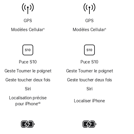
de
température
de
GPS
GPS
l’eau
Modèles Cellular
1
Modèles Cellular
1
Note
Note
de
de
bas
bas
de
de
page
page
Puce S10
Puce S10
Geste Tourner le poignet
Geste Tourner le poignet
Geste toucher deux fois
Geste toucher deux fois
Siri
Siri
Localisation précise
Localiser iPhone
pour iPhone
13
Note
de
bas
de
page