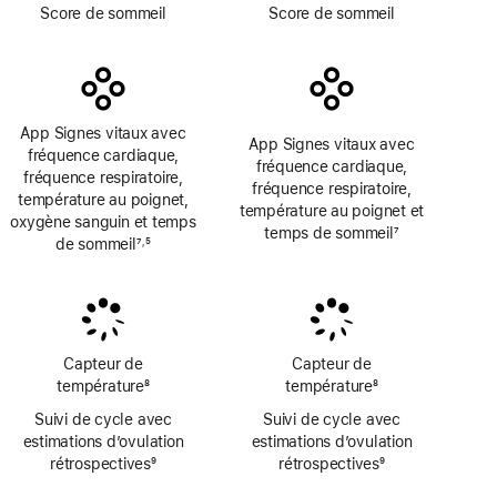
Note
Note
Score de sommeil
Score de sommeil
de
de
bas
bas
de
de
page
page
App Signes vitaux avec
App Signes vitaux avec
fréquence cardiaque,
fréquence cardiaque,
fréquence respiratoire,
fréquence respiratoire,
température au poignet,
température au poignet et
oxygène sanguin et temps
temps de sommeil
7
de sommeil
7
5
,
Note
Note
Note
de
de
de
bas
bas
bas
de
de
de
page
page
page
Capteur de
Capteur de
température
8
température
8
Note
Note
Suivi de cycle avec
Suivi de cycle avec
de
de
estimations d’ovulation
estimations d’ovulation
bas
bas
rétrospectives
9
rétrospectives
9
de
de
Note
Note