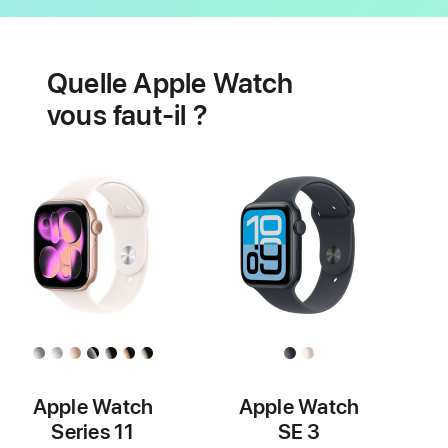
Batterie
Fonctionnalités
de
Quelle Apple Watch
santé
cardiaque
vous faut-il ?
Apple Watch
Apple Watch
Series 11
SE 3