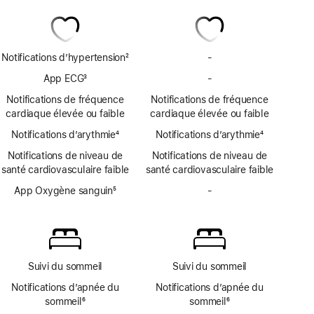
Notifications d’hypertension
2
-
Pas
Note
de
App ECG
3
-
Pas
de
notifications
Note
d’app
bas
Notifications de fréquence
Notifications de fréquence
d’hypertension
de
ECG
de
cardiaque élevée ou faible
cardiaque élevée ou faible
bas
page
Notifications d’arythmie
de
4
Notifications d’arythmie
4
Note
page
Note
Notifications de niveau de
Notifications de niveau de
de
de
santé cardiovasculaire faible
santé cardiovasculaire faible
bas
bas
de
App Oxygène sanguin
5
de
-
Pas
page
Note
page
d’app
de
Oxygène
bas
sanguin
de
page
Suivi du sommeil
Suivi du sommeil
Notifications d’apnée du
Notifications d’apnée du
sommeil
6
sommeil
6