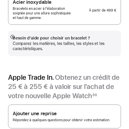
Acier inoxydable
Bracelets en acier à l’élaboration
À partir de
499 €
soignée pour une allure sophistiquée
et haut de gamme.
Besoin d’aide pour choisir un bracelet ?
Afficher
Comparez les matières, les tailles, les styles et les
plus
caractéristiques.
Apple Trade In.
Obtenez un crédit de
25 € à 255 € à valoir sur l’achat de
votre nouvelle Apple Watch
◊◊
Note
Apple
de
bas
Trade In.
Ajouter une reprise
de
page
Répondez à quelques questions pour obtenir votre estimation.