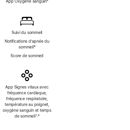
de
App Oxygène sanguin
5
page
Note
de
bas
de
page
Suivi du sommeil
Notifications d’apnée du
sommeil
6
Note
Score de sommeil
de
bas
de
page
App Signes vitaux avec
fréquence cardiaque,
fréquence respiratoire,
température au poignet,
oxygène sanguin et temps
de sommeil
7
5
,
Note
Note
de
de