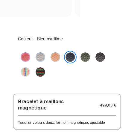
Sélectionnez
Couleur - Bleu maritime
un
coloris :
Rose
Bleu
Melon
Forêt
Gris
goyave
brume
foncé
Bleu maritime
Pride
Black
Edition
Unity
–
Unity
Rhythm
Bracelet à maillons
499,00 €
magnétique
Toucher velours doux, fermoir magnétique, ajustable