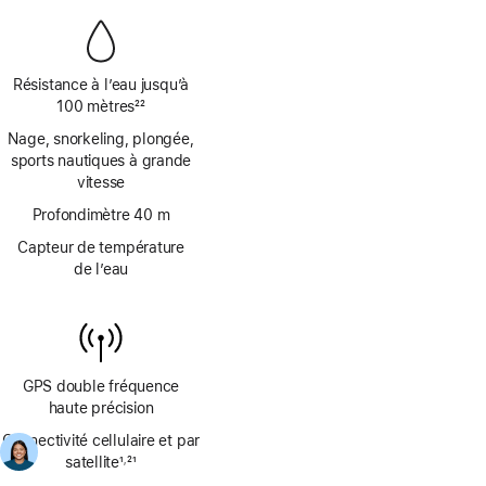
bas
de
page
Résistance à l’eau jusqu’à
100 mètres
22
Note
Nage, snorkeling, plongée,
de
sports nautiques à grande
bas
vitesse
de
page
Profondimètre 40 m
Capteur de température
de l’eau
GPS double fréquence
haute précision
Connectivité cellulaire et par
satellite
1
21
,
Note
Note