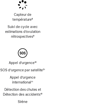
bas
bas
de
de
page
page
Capteur de
température
8
Note
Suivi de cycle avec
de
estimations d’ovulation
bas
rétrospectives
9
de
Note
page
de
bas
de
page
Appel d’urgence
10
Note
SOS d’urgence par satellite
21
de
Note
bas
Appel d’urgence
de
de
international
11
bas
Note
page
de
Détection des chutes et
de
page
Détection des accidents
10
bas
Note
de
Sirène
de
page