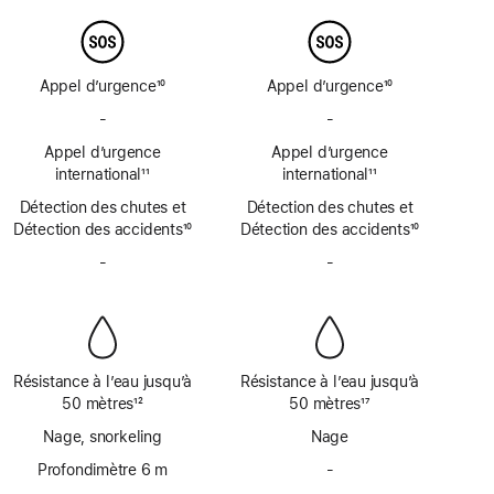
page
page
de
de
bas
bas
de
de
page
page
Appel d’urgence
10
Appel d’urgence
10
Note
Note
-
Pas
-
Pas
de
de
de
de
bas
Appel d’urgence
bas
Appel d’urgence
SOS
SOS
de
international
11
de
international
11
d’urgence
d’urgence
Note
page
Note
page
Détection des chutes et
par
Détection des chutes et
par
de
de
Détection des accidents
satellite
10
Détection des accidents
satellite
10
bas
bas
Note
Note
de
-
Pas
de
-
Pas
de
de
page
de
page
de
bas
bas
sirène
sirène
de
de
page
page
Résistance à l’eau jusqu’à
Résistance à l’eau jusqu’à
50 mètres
12
50 mètres
17
Note
Note
Nage, snorkeling
Nage
de
de
bas
Profondimètre 6 m
bas
-
Pas
de
de
de