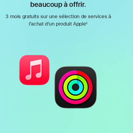
beaucoup à offrir.
3 mois gratuits sur une sélection de services à
l’achat d’un produit Apple
◊
Note
de
bas
de
page