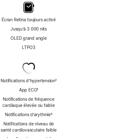
Écran Retina toujours activé
Jusqu’à 3 000 nits
OLED grand angle
LTPO3
Notifications d’hypertension
2
Note
App ECG
3
de
Note
bas
Notifications de fréquence
de
de
cardiaque élevée ou faible
bas
page
Notifications d’arythmie
de
4
Note
page
Notifications de niveau de
de
santé cardiovasculaire faible
bas