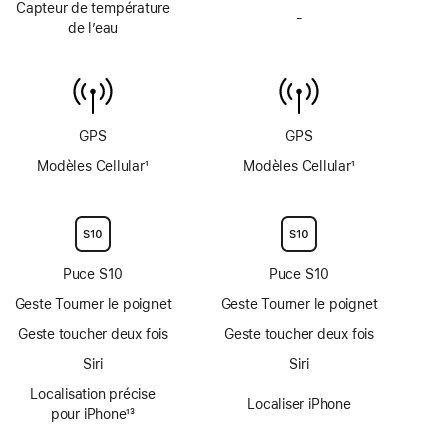
Capteur de température
page
page
-
profondimètre
Pas
de l’eau
jusqu’à
de
6 mètres
capteur
de
température
de
GPS
GPS
l’eau
Modèles Cellular
1
Modèles Cellular
1
Note
Note
de
de
bas
bas
de
de
page
page
Puce S10
Puce S10
Geste Tourner le poignet
Geste Tourner le poignet
Geste toucher deux fois
Geste toucher deux fois
Siri
Siri
Localisation précise
Localiser iPhone
pour iPhone
13
Note