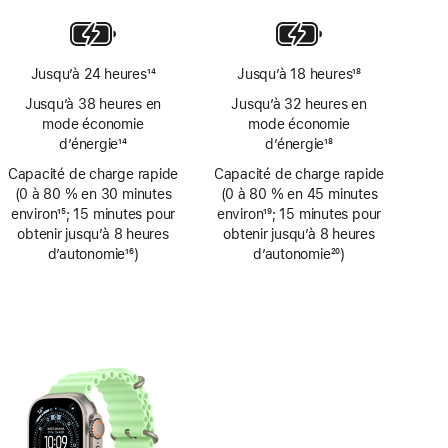
de
bas
de
page
Jusqu’à 24 heures
14
Jusqu’à 18 heures
18
Note
Note
Jusqu’à 38 heures en
Jusqu’à 32 heures en
de
de
mode économie
mode économie
bas
bas
d’énergie
14
d’énergie
18
de
de
Note
Note
Capacité de charge rapide
page
Capacité de charge rapide
page
de
de
(0 à 80 % en 30 minutes
(0 à 80 % en 45 minutes
bas
bas
environ
15
; 15 minutes pour
environ
19
; 15 minutes pour
de
de
Note
obtenir jusqu’à 8 heures
Note
obtenir jusqu’à 8 heures
page
page
de
d’autonomie
16
)
de
d’autonomie
20
)
bas
Note
bas
Note
de
de
de
de
page
bas
page
bas
de
de
page
page