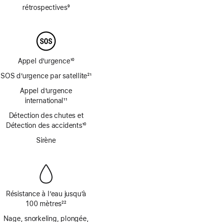
bas
rétrospectives
9
de
Note
page
de
bas
de
page
Appel d’urgence
10
Note
SOS d’urgence par satellite
21
de
Note
bas
Appel d’urgence
de
de
international
11
bas
Note
page
de
Détection des chutes et
de
page
Détection des accidents
10
bas
Note
de
Sirène
de
page
bas
de
page
Résistance à l’eau jusqu’à
100 mètres
22
Note
Nage, snorkeling, plongée,