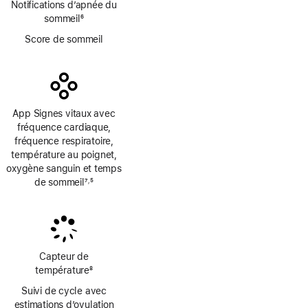
Notifications d’apnée du
sommeil
6
Note
Score de sommeil
de
bas
de
page
App Signes vitaux avec
fréquence cardiaque,
fréquence respiratoire,
température au poignet,
oxygène sanguin et temps
de sommeil
7
5
,
Note
Note
de
de
bas
bas
de
de
page
page
Capteur de
température
8
Note
Suivi de cycle avec
de
estimations d’ovulation