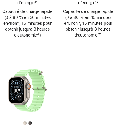
d’énergie
14
d’énergie
18
de
de
Note
Note
Capacité de charge rapide
page
Capacité de charge rapide
page
de
de
(0 à 80 % en 30 minutes
(0 à 80 % en 45 minutes
bas
bas
environ
15
; 15 minutes pour
environ
19
; 15 minutes pour
de
de
Note
obtenir jusqu’à 8 heures
Note
obtenir jusqu’à 8 heures
page
page
de
d’autonomie
16
)
de
d’autonomie
20
)
bas
Note
bas
Note
de
de
de
de
page
bas
page
bas
de
de
page
page