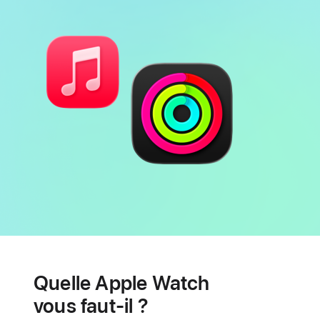
de
page
Batterie
Fonctionnalités
de
Quelle Apple Watch
santé
cardiaque
vous faut-il ?