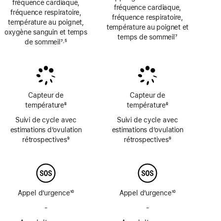
fréquence cardiaque,
fréquence cardiaque,
fréquence respiratoire,
fréquence respiratoire,
température au poignet,
température au poignet et
oxygène sanguin et temps
temps de sommeil
7
de sommeil
7
5
,
Note
Note
Note
de
de
de
bas
bas
bas
de
de
de
page
page
page
Capteur de
Capteur de
température
8
température
8
Note
Note
Suivi de cycle avec
Suivi de cycle avec
de
de
estimations d’ovulation
estimations d’ovulation
bas
bas
rétrospectives
9
rétrospectives
9
de
de
Note
Note
page
page
de
de
bas
bas
de
de
page
page
Appel d’urgence
10
Appel d’urgence
10
Note
Note
-
Pas
-
Pas
de
de
de
de