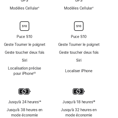
GPS
GPS
l’eau
Modèles Cellular
1
Modèles Cellular
1
Note
Note
de
de
bas
bas
de
de
page
page
Puce S10
Puce S10
Geste Tourner le poignet
Geste Tourner le poignet
Geste toucher deux fois
Geste toucher deux fois
Siri
Siri
Localisation précise
Localiser iPhone
pour iPhone
13
Note
de
bas
de
page
Jusqu’à 24 heures
14
Jusqu’à 18 heures
18
Note
Note
Jusqu’à 38 heures en
Jusqu’à 32 heures en
de
de
mode économie
mode économie
bas
bas