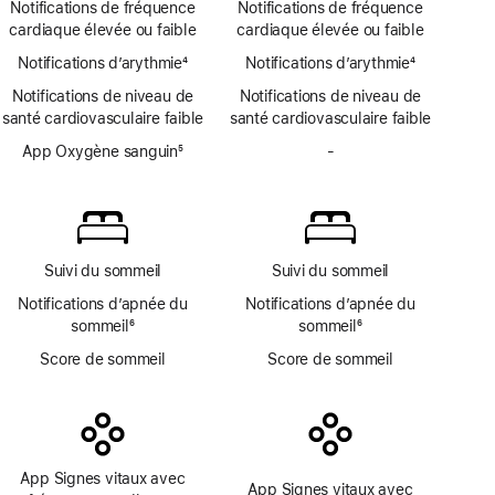
bas
Notifications de fréquence
Notifications de fréquence
d’hypertension
de
ECG
de
cardiaque élevée ou faible
cardiaque élevée ou faible
bas
page
Notifications d’arythmie
de
4
Notifications d’arythmie
4
Note
page
Note
Notifications de niveau de
Notifications de niveau de
de
de
santé cardiovasculaire faible
santé cardiovasculaire faible
bas
bas
de
App Oxygène sanguin
5
de
-
Pas
page
Note
page
d’app
de
Oxygène
bas
sanguin
de
page
Suivi du sommeil
Suivi du sommeil
Notifications d’apnée du
Notifications d’apnée du
sommeil
6
sommeil
6
Note
Note
Score de sommeil
Score de sommeil
de
de
bas
bas
de
de
page
page
App Signes vitaux avec
App Signes vitaux avec