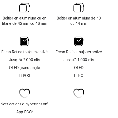
Boîtier en aluminium ou en
Boîtier en aluminium de 40
titane de 42 mm ou 46 mm
ou 44 mm
Écran Retina toujours activé
Écran Retina toujours activé
Jusqu’à 2 000 nits
Jusqu’à 1 000 nits
OLED grand angle
OLED
LTPO3
LTPO
Notifications d’hypertension
2
-
Pas
Note
de
App ECG
3
-
Pas
de
notifications
Note
d’app