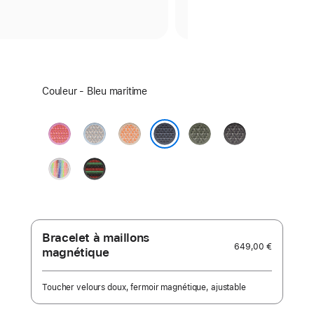
Sélectionnez
Couleur - Bleu maritime
un
coloris :
Rose
Bleu
Melon
Forêt
Gris
goyave
brume
foncé
Bleu maritime
Pride
Black
Edition
Unity
–
Unity
Rhythm
Bracelet à maillons
649,00 €
magnétique
Toucher velours doux, fermoir magnétique, ajustable