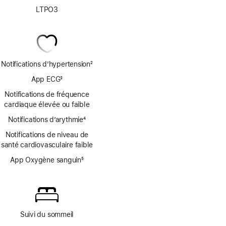
LTPO3
Notifications d’hypertension
2
Note
App ECG
3
de
Note
bas
Notifications de fréquence
de
de
cardiaque élevée ou faible
bas
page
Notifications d’arythmie
de
4
Note
page
Notifications de niveau de
de
santé cardiovasculaire faible
bas
de
App Oxygène sanguin
5
page
Note
de
bas
de
page
Suivi du sommeil