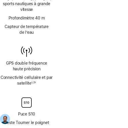
de
sports nautiques à grande
bas
vitesse
de
page
Profondimètre 40 m
Capteur de température
de l’eau
GPS double fréquence
haute précision
Connectivité cellulaire et par
satellite
1
21
,
Note
Note
de
de
bas
bas
de
de
page
page
Puce S10
Geste Tourner le poignet