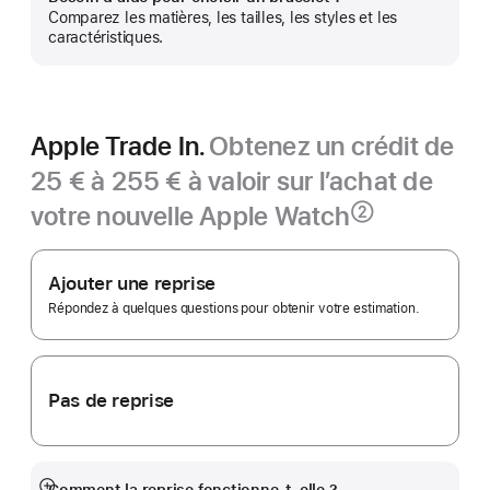
Afficher
Comparez les matières, les tailles, les styles et les
plus
caractéristiques.
Apple Trade In.
Obtenez un crédit de
25 € à 255 € à valoir sur l’achat de
votre nouvelle Apple Watch
②
Note
Apple
de
bas
Trade In.
Ajouter une reprise
de
page
Répondez à quelques questions pour obtenir votre estimation.
Pas de reprise