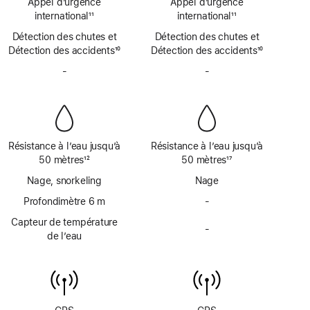
bas
Appel d’urgence
bas
Appel d’urgence
SOS
SOS
de
international
11
de
international
11
d’urgence
d’urgence
Note
page
Note
page
Détection des chutes et
par
Détection des chutes et
par
de
de
Détection des accidents
satellite
10
Détection des accidents
satellite
10
bas
bas
Note
Note
de
-
Pas
de
-
Pas
de
de
page
de
page
de
bas
bas
sirène
sirène
de
de
page
page
Résistance à l’eau jusqu’à
Résistance à l’eau jusqu’à
50 mètres
12
50 mètres
17
Note
Note
Nage, snorkeling
Nage
de
de
bas
Profondimètre 6 m
bas
-
Pas
de
de
de
Capteur de température
page
page
-
profondimètre
Pas
de l’eau
jusqu’à
de
6 mètres
capteur
de
température
de