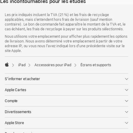
Les incontournables pour les études
Pied
Notes
Les prix indiqués incluent la TVA (21 %) et les frais de recyclage
de
de
applicables, mais s’entendent hors frais de livraison (sauf mention
bas
page
contraire). Le bon de commande fait apparaître le montant de la TVA et, le
de
cas échéant, les frais de recyclage à payer sur les produits sélectionnés.
page
Nous utilisons votre emplacement pour afficher plus rapidement les options
de livraison. Nous avons déterminé votre emplacement à partir de votre
adresse IP, ou vous nous l’avez indiqué lors d’une précédente visite sur le
site Apple.
iPad
Accessoires pour iPad
Écrans et supports
Apple
S’informer et acheter
Apple Cartes
Compte
Divertissements
Apple Store