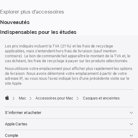
Explorer plus d’accessoires
Nouveautés
Indispensables pour les études
Pied
Notes
Les prix indiqués incluent la TVA (21 %) et les frais de recyclage
de
de
applicables, mais s’entendent hors frais de livraison (sauf mention
bas
page
contraire). Le bon de commande fait apparaître le montant de la TVA et, le
de
cas échéant, les frais de recyclage à payer sur les produits sélectionnés.
page
Nous utilisons votre emplacement pour afficher plus rapidement les options
de livraison. Nous avons déterminé votre emplacement à partir de votre
adresse IP, ou vous nous l’avez indiqué lors d’une précédente visite sur le
site Apple.
Mac
Accessoires pour Mac
Casques et enceintes
Apple
S’informer et acheter
Apple Cartes
Compte