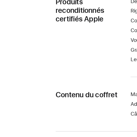
Produits
De
reconditionnés
Ri
certifiés Apple
Co
Co
Vo
Gr
Le
Contenu du coffret
Ma
Ad
Câ