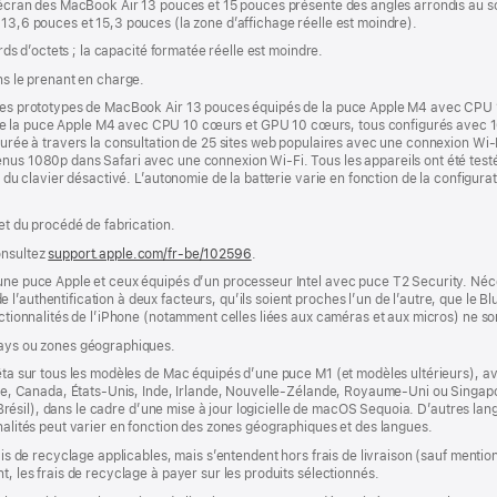
 L’écran des MacBook Air 13 pouces et 15 pouces présente des angles arrondis au
 13,6 pouces et 15,3 pouces (la zone d’affichage réelle est moindre).
ards d’octets ; la capacité formatée réelle est moindre.
ns le prenant en charge.
r des prototypes de MacBook Air 13 pouces équipés de la puce Apple M4 avec CPU
de la puce Apple M4 avec CPU 10 cœurs et GPU 10 cœurs, tous configurés avec 
esurée à travers la consultation de 25 sites web populaires avec une connexion Wi-
nus 1080p dans Safari avec une connexion Wi-Fi. Tous les appareils ont été testés
e du clavier désactivé. L’autonomie de la batterie varie en fonction de la configurati
 et du procédé de fabrication.
onsultez
support.apple.com/fr-be/102596
.
’une puce Apple et ceux équipés d’un processeur Intel avec puce T2 Security. Néc
’authentification à deux facteurs, qu’ils soient proches l’un de l’autre, que le Blu
onctionnalités de l’iPhone (notamment celles liées aux caméras et aux micros) ne s
pays ou zones géographiques.
êta sur tous les modèles de Mac équipés d’une puce M1 (et modèles ultérieurs), avec
lie, Canada, États-Unis, Inde, Irlande, Nouvelle-Zélande, Royaume-Uni ou Singapour
s (Brésil), dans le cadre d’une mise à jour logicielle de macOS Sequoia. D’autres la
nnalités peut varier en fonction des zones géographiques et des langues.
rais de recyclage applicables, mais s’entendent hors frais de livraison (sauf ment
t, les frais de recyclage à payer sur les produits sélectionnés.