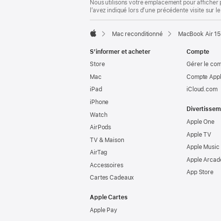
Nous utilisons votre emplacement pour afficher 
l’avez indiqué lors d’une précédente visite sur le
Mac reconditionné
MacBook Air 15
Apple
S’informer et acheter
Compte
Store
Gérer le co
Mac
Compte Appl
iPad
iCloud.com
iPhone
Divertissem
Watch
Apple One
AirPods
Apple TV
TV & Maison
Apple Music
AirTag
Apple Arcad
Accessoires
App Store
Cartes Cadeaux
Apple Cartes
Apple Pay