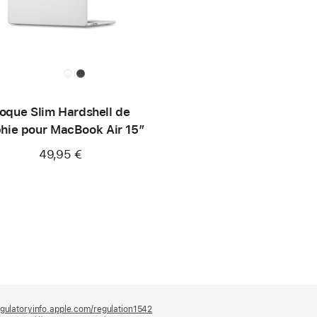
oque Slim Hardshell de
hie pour MacBook Air 15″
49,95 €
gulatoryinfo.apple.com/regulation1542
(s’ouvre