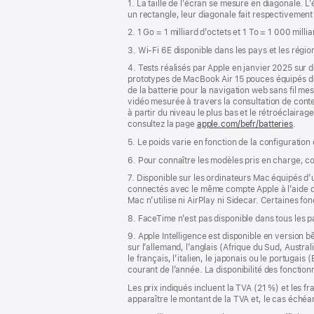
1. La taille de l’écran se mesure en diagonale.
bas
page
un rectangle, leur diagonale fait respectivement
de
2. 1 Go = 1 milliard d’octets et 1 To = 1 000 milli
page
3. Wi-Fi 6E disponible dans les pays et les régio
4. Tests réalisés par Apple en janvier 2025 su
prototypes de MacBook Air 15 pouces équipés 
de la batterie pour la navigation web sans fil m
vidéo mesurée à travers la consultation de conte
à partir du niveau le plus bas et le rétroéclairag
consultez la page
apple.com/befr/batteries
.
5. Le poids varie en fonction de la configuration
6. Pour connaître les modèles pris en charge, c
7. Disponible sur les ordinateurs Mac équipés d
connectés avec le même compte Apple à l’aide de l
Mac n’utilise ni AirPlay ni Sidecar. Certaines f
8. FaceTime n’est pas disponible dans tous les 
9. Apple Intelligence est disponible en version b
sur l’allemand, l’anglais (Afrique du Sud, Austra
le français, l’italien, le japonais ou le portugai
courant de l’année. La disponibilité des fonctio
Les prix indiqués incluent la TVA (21 %) et les f
apparaître le montant de la TVA et, le cas échéan