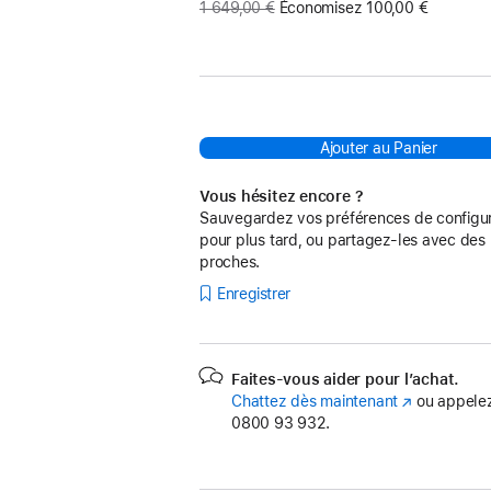
Ancien
1 649,00 €
Économisez 100,00 €
prix
:
Ajouter au Panier
Vous hésitez encore ?
Sauvegardez vos préférences de configur
pour plus tard, ou partagez-les avec des
proches.
Enregistrer
Faites-vous aider pour l’achat.
Chattez dès maintenant
(s’ouvre
ou appelez
0800 93 932.
dans
une
nouvelle
fenêtre)