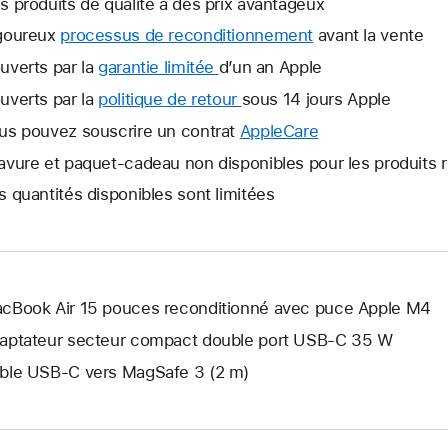
s produits de qualité à des prix avantageux
goureux
processus de reconditionnement
avant la vente
uverts par la
garantie limitée
Une
d’un an Apple
nouvelle
uverts par la
politique de retour
Une
sous 14 jours Apple
fenêtre
nouvelle
us pouvez souscrire un contrat
AppleCare
Une
s’ouvre.
fenêtre
nouvelle
avure et paquet-cadeau non disponibles pour les produits 
s’ouvre.
fenêtre
s quantités disponibles sont limitées
s’ouvre.
cBook Air 15 pouces reconditionné avec puce Apple M4
aptateur secteur compact double port USB-C 35 W
ble USB-C vers MagSafe 3 (2 m)