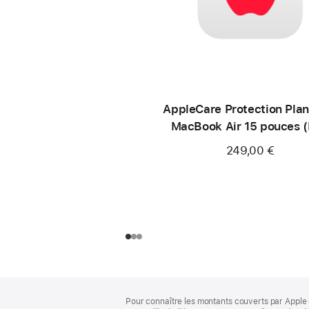
AppleCare Protection Plan
MacBook Air 15 pouces 
249,00 €
Pied
Notes
Pour connaître les montants couverts par Apple 
de
de