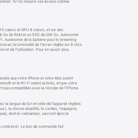
 sommet. Si l’on mesure ces écrans comme
dans
une
nouvelle
fenêtre)
 10 cœurs et GPU 8 cœurs, et sur des
16 Go de RAM et un SSD de 256 Go. Autonomie
Fi. Autonomie de la batterie pour le streaming
 avec la luminosité de l’écran réglée sur 8 clics
on et de l’utilisation. Pour en savoir plus,
essite que votre iPhone et votre Mac soient
etooth et le Wi-Fi soient activés, et que votre
ont pas compatibles avec la recopie de l’iPhone.
 la langue de Siri et celle de l’appareil réglées
), le chinois simplifié, le coréen, l’espagnol,
ngues, dont le vietnamien, suivront dans le
ion contraire). Le bon de commande fait