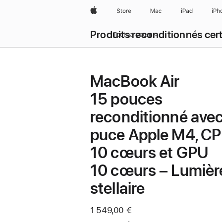
Apple
Store
Mac
iPad
iPh
Produits reconditionnés cert
Tout parcourir
MacBook Air
15 pouces
reconditionné ave
puce Apple M4, C
10 cœurs et GPU
10 cœurs – Lumièr
stellaire
Maintenant
1 549,00 €