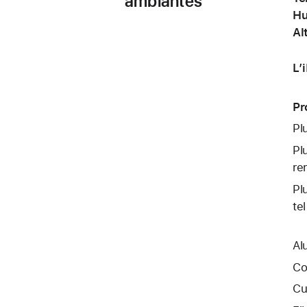
ambiantes
Hu
Al
L’
Pr
Pl
Pl
re
Pl
te
Al
Co
Cu