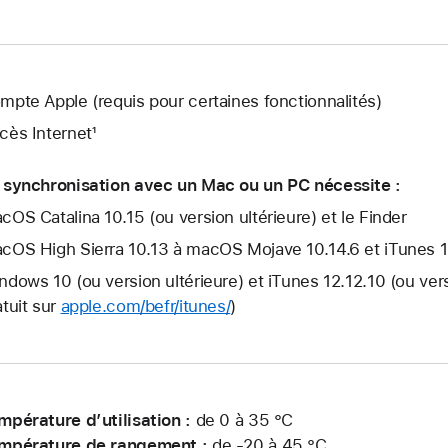
mpte Apple (requis pour certaines fonctionnalités)
cès Internet¹
 synchronisation avec un Mac ou un PC nécessite :
cOS Catalina 10.15 (ou version ultérieure) et le Finder
cOS High Sierra 10.13 à macOS Mojave 10.14.6 et iTunes 12.
ndows 10 (ou version ultérieure) et iTunes 12.12.10 (ou ver
atuit sur
apple.com/befr/itunes/
)
mpérature d’utilisation :
de 0 à 35 °C
mpérature de rangement :
de -20 à 45 °C