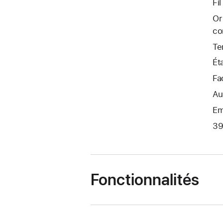
Fi
Or
co
Te
Ét
Fa
Au
Em
39
Fonctionnalités