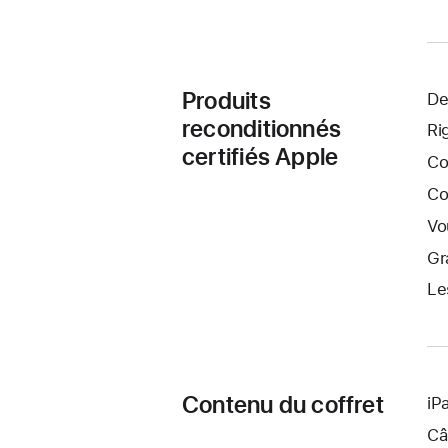
Produits
De
reconditionnés
Ri
certifiés Apple
Co
Co
Vo
Gr
Le
Contenu du coffret
iP
Câ