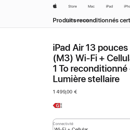
Apple
Store
Mac
iPad
iPh
Produits reconditionnés cert
Tout parcourir
iPad Air 13 pouces
(M3) Wi-Fi + Cellul
1 To reconditionné 
Lumière stellaire
1 499,00 €
En
savoir
plus,
Connectivité