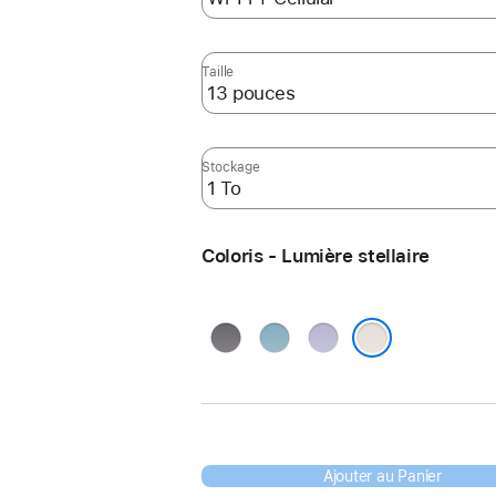
Taille
Stockage
Coloris - Lumière stellaire
Gris
Bleu
Violet
sidéral
Lumière stellaire
Ajouter au Panier