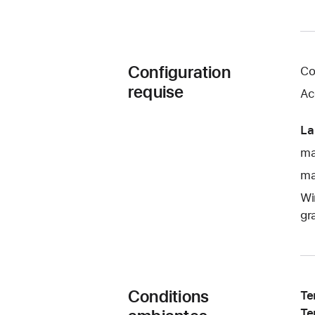
Configuration
Co
requise
Ac
La
ma
ma
Wi
gr
Conditions
Te
Te