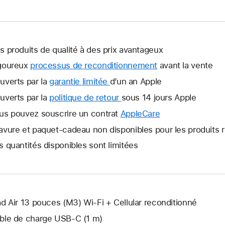
s produits de qualité à des prix avantageux
goureux
processus de reconditionnement
avant la vente
uverts par la
garantie limitée
Une
d’un an Apple
nouvelle
uverts par la
politique de retour
Une
sous 14 jours Apple
fenêtre
nouvelle
us pouvez souscrire un contrat
AppleCare
Une
s’ouvre.
fenêtre
nouvelle
avure et paquet-cadeau non disponibles pour les produits 
s’ouvre.
fenêtre
s quantités disponibles sont limitées
s’ouvre.
ad Air 13 pouces (M3) Wi-Fi + Cellular reconditionné
ble de charge USB‑C (1 m)