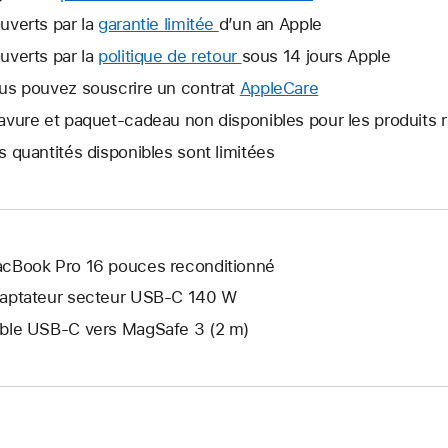
uverts par la
garantie limitée
Une
d’un an Apple
nouvelle
uverts par la
politique de retour
Une
sous 14 jours Apple
fenêtre
nouvelle
us pouvez souscrire un contrat
AppleCare
Une
s’ouvre.
fenêtre
nouvelle
avure et paquet-cadeau non disponibles pour les produits 
s’ouvre.
fenêtre
s quantités disponibles sont limitées
s’ouvre.
cBook Pro 16 pouces reconditionné
aptateur secteur USB-C 140 W
ble USB-C vers MagSafe 3 (2 m)