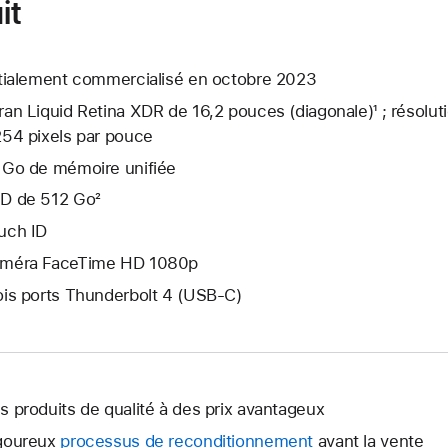
it
itialement commercialisé en octobre 2023
ran Liquid Retina XDR de 16,2 pouces (diagonale)¹ ; résolut
254 pixels par pouce
 Go de mémoire unifiée
D de 512 Go²
uch ID
méra FaceTime HD 1080p
ois ports Thunderbolt 4 (USB-C)
s produits de qualité à des prix avantageux
goureux
processus de reconditionnement
avant la vente