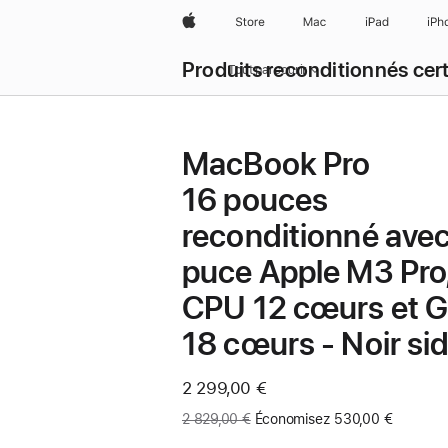
Apple
Store
Mac
iPad
iPh
Produits reconditionnés cert
Tout parcourir
MacBook Pro
16 pouces
reconditionné ave
puce Apple M3 Pro
CPU 12 cœurs et 
18 cœurs - Noir sid
Maintenant
2 299,00 €
Ancien
2 829,00 €
Économisez 530,00 €
prix