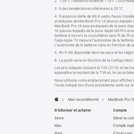
2. 1 Go = 1 milliard d’octets et 1 To = 1 000 mill
page
3. À des températures inférieures à 25 °C
4. Puissance réelle de 69,6 watts-heure (modèl
prototypes de MacBook Pro 14 pouces équipés 
MacBook Pro 14 pouces équipés de la puce App
16 pouces équipés de la puce Apple M3 Pro ave
batterie à travers la consultation sans fil de 25 s
l’app Apple TV mesure l’autonomie de la batterie 
L’autonomie de la batterie varie en fonction de l
5. Wi-Fi 6E disponible dans les pays et les régio
6. Le poids varie en fonction de la configuration
Les prix indiqués incluent la TVA (21 %) et les f
apparaître le montant de la TVA et, le cas échéan
Nous utilisons votre emplacement pour afficher 
l’avez indiqué lors d’une précédente visite sur le
Mac reconditionné
MacBook Pro 16
Apple
S’informer et acheter
Compte
Store
Gérer le co
Mac
Compte Appl
iPad
iCloud.com