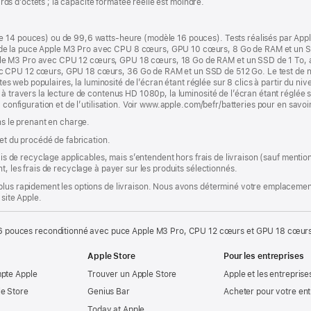
iards d’octets ; la capacité formatée réelle est moindre.
e 14 pouces) ou de 99,6 watts-heure (modèle 16 pouces). Tests réalisés par App
de la puce Apple M3 Pro avec CPU 8 cœurs, GPU 10 cœurs, 8 Go de RAM et un SS
le M3 Pro avec CPU 12 cœurs, GPU 18 cœurs, 18 Go de RAM et un SSD de 1 To, a
c CPU 12 cœurs, GPU 18 cœurs, 36 Go de RAM et un SSD de 512 Go. Le test de nav
ites web populaires, la luminosité de l’écran étant réglée sur 8 clics à partir du niv
à travers la lecture de contenus HD 1080p, la luminosité de l’écran étant réglée su
a configuration et de l’utilisation. Voir www.apple.com/befr/batteries pour en savoir
ns le prenant en charge.
 et du procédé de fabrication.
rais de recyclage applicables, mais s’entendent hors frais de livraison (sauf ment
t, les frais de recyclage à payer sur les produits sélectionnés.
plus rapidement les options de livraison. Nous avons déterminé votre emplacement
 site Apple.
 pouces reconditionné avec puce Apple M3 Pro, CPU 12 cœurs et GPU 18 cœurs 
Apple Store
Pour les entreprises
mpte Apple
Trouver un Apple Store
Apple et les entreprise
e Store
Genius Bar
Acheter pour votre ent
Today at Apple