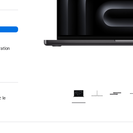
ation
 le