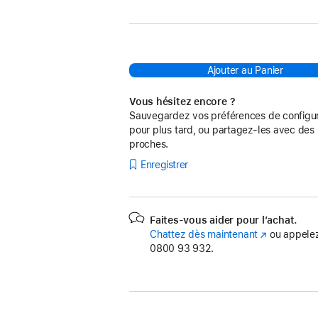
:
Ajouter au Panier
Vous hésitez encore ?
Sauvegardez vos préférences de configur
pour plus tard, ou partagez-les avec des
proches.
Enregistrer
Faites-vous aider pour l’achat.
Chattez dès maintenant
(s’ouvre
ou appelez
0800 93 932.
dans
une
nouvelle
fenêtre)