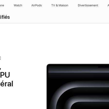
one
Watch
AirPods
TV & Maison
Divertissements
ifiés
c
,
GPU
éral