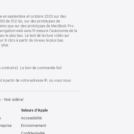
fenêtre)
le en septembre et octobre 2023 sur des
D de 512 Go, sur des prototypes de
insi que sur des prototypes de MacBook Pro
igation web sans fil mesure l’autonomie de la
eau le plus bas. Le test de lecture vidéo sur
r 8 clics à partir du niveau le plus bas.
 plus.
ion contraire). Le bon de commande fait
 à partir de votre adresse IP, ou vous nous
- Noir sidéral
Valeurs d’Apple
s
Accessibilité
reprise
Environnement
Confidentialité