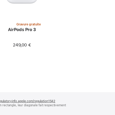
Gravure gratuite
AirPods Pro 3
249,00 €
gulatoryinfo.apple.com/regulation1542
(s’ouvre
rectangle, leur diagonale fait respectivement
dans
une
nouvelle