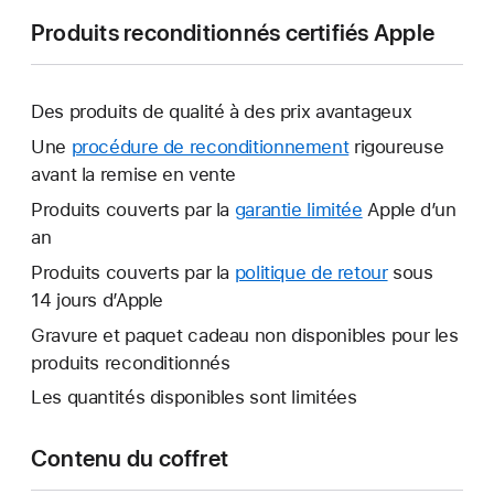
Produits reconditionnés certifiés Apple
Des produits de qualité à des prix avantageux
Une
procédure de reconditionnement
rigoureuse
avant la remise en vente
Produits couverts par la
garantie limitée
Une
Apple d’un
an
nouvelle
fenêtre
Produits couverts par la
politique de retour
Une
sous
s’ouvre.
14 jours d’Apple
nouvelle
fenêtre
Gravure et paquet cadeau non disponibles pour les
s’ouvre.
produits reconditionnés
Les quantités disponibles sont limitées
Contenu du coffret