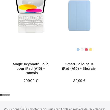
Magic Keyboard Folio
Smart Folio pour
pour iPad (A16) -
iPad (A16) - Bleu ciel
Français
89,00 €
299,00 €
Pied
Notes
Pour connaître les montants couverts par Apple en matière de recyclage et