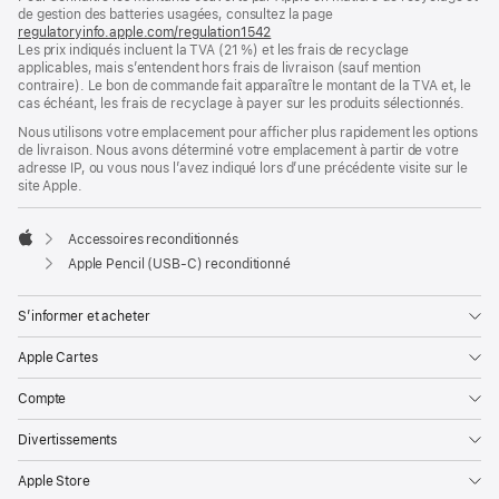
de
de
de gestion des batteries usagées, consultez la page
bas
page
regulatoryinfo.apple.com/regulation1542
(s’ouvre
de
Les prix indiqués incluent la TVA (21 %) et les frais de recyclage
dans
page
applicables, mais s’entendent hors frais de livraison (sauf mention
une
contraire). Le bon de commande fait apparaître le montant de la TVA et, le
nouvelle
cas échéant, les frais de recyclage à payer sur les produits sélectionnés.
fenêtre)
Nous utilisons votre emplacement pour afficher plus rapidement les options
de livraison. Nous avons déterminé votre emplacement à partir de votre
adresse IP, ou vous nous l’avez indiqué lors d’une précédente visite sur le
site Apple.
Accessoires reconditionnés
Apple
Apple Pencil (USB-C) reconditionné
S’informer et acheter
Apple Cartes
Compte
Divertissements
Apple Store