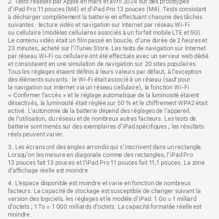
2. Tests réalisés par Apple en mars et avril 2024 sur des prototypes
fenêtre)
d’iPad Pro 11 pouces (M4) et d’iPad Pro 13 pouces (M4). Tests consistant
à décharger complètement la batterie en effectuant chacune des tâches
suivantes : lecture vidéo et navigation sur Internet par réseau Wi-Fi
ou cellulaire (modèles cellulaires associés à un forfait mobile LTE et 5G).
Le contenu vidéo était un film passé en boucle, d’une durée de 2 heures et
23 minutes, acheté sur l’iTunes Store. Les tests de navigation sur Internet
par réseau Wi‑Fi ou cellulaire ont été effectués avec un serveur web dédié
et consistaient en une simulation de navigation sur 20 sites populaires.
Tous les réglages étaient définis à leurs valeurs par défaut, à l’exception
des éléments suivants : le Wi‑Fi était associé à un réseau (sauf pour
la navigation sur Internet via un réseau cellulaire), la fonction Wi‑Fi
« Confirmer l’accès » et le réglage automatique de la luminosité étaient
désactivés, la luminosité était réglée sur 50 % et le chiffrement WPA2 était
activé. L’autonomie de la batterie dépend des réglages de l’appareil,
de l’utilisation, du réseau et de nombreux autres facteurs. Les tests de
batterie sont menés sur des exemplaires d’iPad spécifiques ; les résultats
réels peuvent varier.
3. Les écrans ont des angles arrondis qui s’inscrivent dans un rectangle.
Lorsqu’on les mesure en diagonale comme des rectangles, l’iPad Pro
13 pouces fait 13 pouces et l’iPad Pro 11 pouces fait 11,1 pouces. La zone
d’affichage réelle est moindre.
4. L’espace disponible est moindre et varie en fonction de nombreux
facteurs. La capacité de stockage est susceptible de changer suivant la
version des logiciels, les réglages et le modèle d’iPad. 1 Go = 1 milliard
d’octets ; 1 To = 1 000 milliards d’octets. La capacité formatée réelle est
moindre.