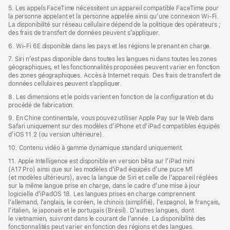
5. Les appels FaceTime nécessitent un appareil compatible FaceTime pour
la personne appelant et la personne appelée ainsi qu’une connexion Wi‑Fi.
La disponibilité sur réseau cellulaire dépend de la politique des opérateurs ;
des frais de transfert de données peuvent s’appliquer.
6. Wi‑Fi 6E disponible dans les pays et les régions le prenant en charge.
7. Siri n’est pas disponible dans toutes les langues ni dans toutes les zones
géographiques, et les fonctionnalités proposées peuvent varier en fonction
des zones géographiques. Accès à Internet requis. Des frais de transfert de
données cellulaires peuvent s’appliquer.
8. Les dimensions et le poids varient en fonction de la configuration et du
procédé de fabrication.
9. En Chine continentale, vous pouvez utiliser Apple Pay sur le Web dans
Safari uniquement sur des modèles d’iPhone et d’iPad compatibles équipés
d’iOS 11.2 (ou version ultérieure).
10. Contenu vidéo à gamme dynamique standard uniquement.
11. Apple Intelligence est disponible en version bêta sur l’iPad mini
(A17 Pro) ainsi que sur les modèles d’iPad équipés d’une puce M1
(et modèles ultérieurs), avec la langue de Siri et celle de l’appareil réglées
sur la même langue prise en charge, dans le cadre d’une mise à jour
logicielle d’iPadOS 18. Les langues prises en charge comprennent
l’allemand, l’anglais, le coréen, le chinois (simplifié), l’espagnol, le français,
l’italien, le japonais et le portugais (Brésil). D’autres langues, dont
le vietnamien, suivront dans le courant de l’année. La disponibilité des
fonctionnalités peut varier en fonction des régions et des langues.