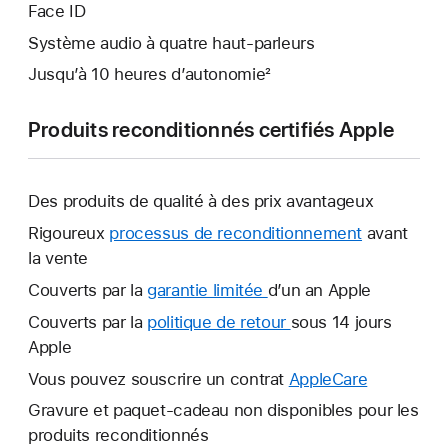
Face ID
Système audio à quatre haut‑parleurs
Jusqu’à 10 heures d’autonomie²
Produits reconditionnés certifiés Apple
Des produits de qualité à des prix avantageux
Rigoureux
processus de reconditionnement
avant
la vente
Couverts par la
garantie limitée
Une
d’un an Apple
nouvelle
Couverts par la
politique de retour
Une
sous 14 jours
fenêtre
Apple
nouvelle
s’ouvre.
fenêtre
Vous pouvez souscrire un contrat
AppleCare
Une
s’ouvre.
nouvelle
Gravure et paquet-cadeau non disponibles pour les
fenêtre
produits reconditionnés