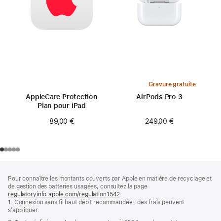
Gravure gratuite
AppleCare Protection
AirPods Pro 3
Plan pour iPad
249,00 €
89,00 €
Pied
Notes
Pour connaître les montants couverts par Apple en matière de recyclage et
de
de
de gestion des batteries usagées, consultez la page
bas
page
regulatoryinfo.apple.com/regulation1542
(s’ouvre
de
1. Connexion sans fil haut débit recommandée ; des frais peuvent
dans
page
s’appliquer.
une
nouvelle