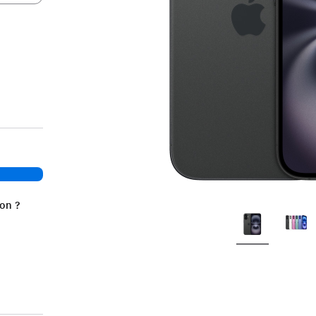
ion ?