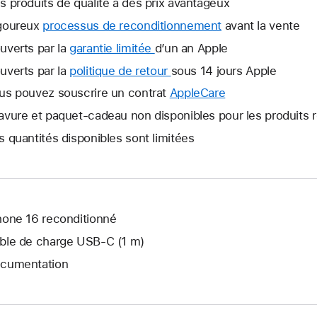
s produits de qualité à des prix avantageux
goureux
processus de reconditionnement
avant la vente
uverts par la
garantie limitée
Une
d’un an Apple
nouvelle
uverts par la
politique de retour
Une
sous 14 jours Apple
fenêtre
nouvelle
us pouvez souscrire un contrat
AppleCare
Une
s’ouvre.
fenêtre
nouvelle
avure et paquet-cadeau non disponibles pour les produits 
s’ouvre.
fenêtre
s quantités disponibles sont limitées
s’ouvre.
hone 16 reconditionné
ble de charge USB‑C (1 m)
cumentation