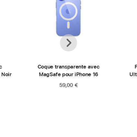
Précédent
Suivant
c
Coque transparente avec
F
 Noir
MagSafe pour iPhone 16
Ult
59,00 €