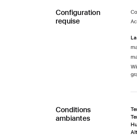
Configuration
Co
requise
Ac
La
ma
ma
Wi
gr
Conditions
Te
ambiantes
Te
Hu
Al