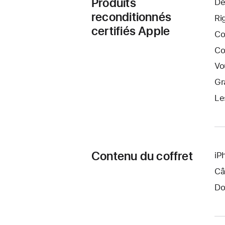
Produits
De
reconditionnés
Ri
certifiés Apple
Co
Co
Vo
Gr
Le
Contenu du coffret
iP
Câ
Do