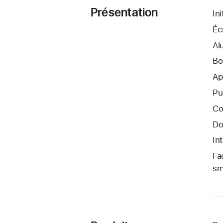
Présentation
In
Éc
Al
Bo
Ap
Pu
Co
Do
In
Fa
sm