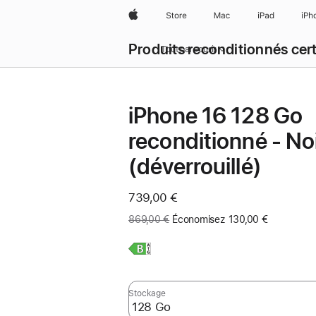
Apple
Store
Mac
iPad
iPh
Produits reconditionnés cert
Tout parcourir
iPhone 16 128 Go
reconditionné - No
(déverrouillé)
Maintenant
739,00 €
Ancien
869,00 €
Économisez 130,00 €
prix
:
En
savoir
plus,
Stockage