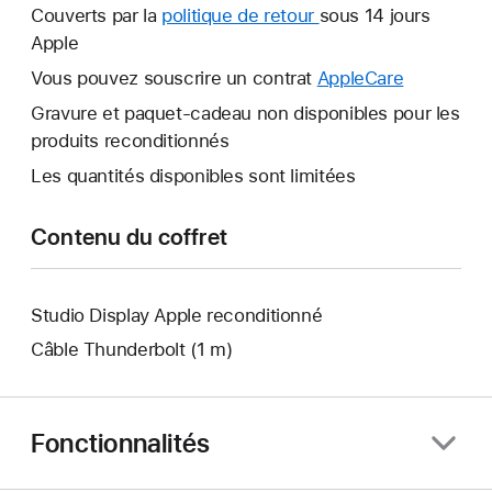
nouvelle
Couverts par la
politique de retour
Une
sous 14 jours
fenêtre
Apple
nouvelle
s’ouvre.
fenêtre
Vous pouvez souscrire un contrat
AppleCare
Une
s’ouvre.
nouvelle
Gravure et paquet-cadeau non disponibles pour les
fenêtre
produits reconditionnés
s’ouvre.
Les quantités disponibles sont limitées
Contenu du coffret
Studio Display Apple reconditionné
Câble Thunderbolt (1 m)
Fonctionnalités