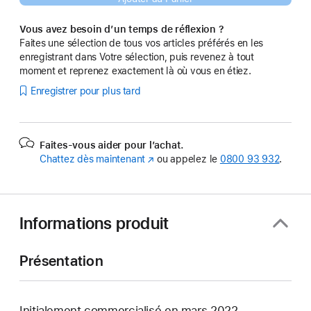
Vous avez besoin d’un temps de réflexion ?
Faites une sélection de tous vos articles préférés en les
enregistrant dans Votre sélection, puis revenez à tout
moment et reprenez exactement là où vous en étiez.
Enregistrer pour plus tard
Faites-vous aider pour l’achat.
Chattez dès maintenant
(s’ouvre
ou appelez le
0800 93 932
.
dans
une
nouvelle
fenêtre)
Informations produit
Présentation
Initialement commercialisé en mars 2022