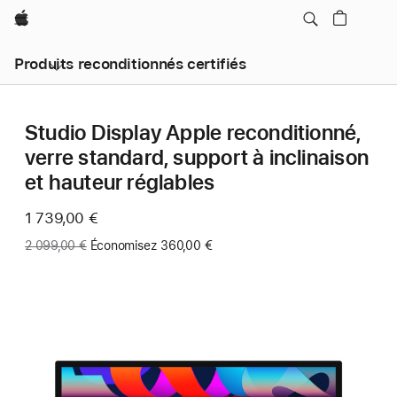
Apple
Produits reconditionnés certifiés
Studio Display Apple reconditionné,
verre standard, support à inclinaison
et hauteur réglables
Maintenant
1 739,00 €
Ancien
2 099,00 €
Économisez 360,00 €
prix
: