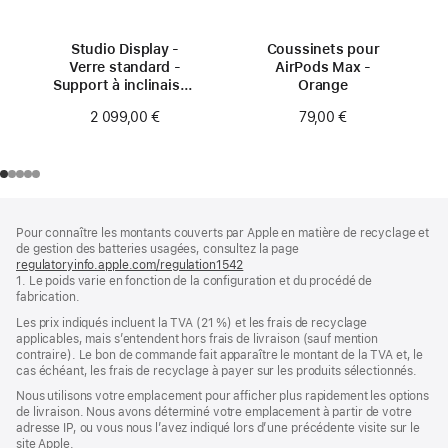
Studio Display -
Coussinets pour
Verre standard -
AirPods Max -
Support à inclinaison
Orange
et hauteur réglables
2 099,00 €
79,00 €
Pied
Notes
Pour connaître les montants couverts par Apple en matière de recyclage et
de
de
de gestion des batteries usagées, consultez la page
bas
page
regulatoryinfo.apple.com/regulation1542
(s’ouvre
de
1. Le poids varie en fonction de la configuration et du procédé de
dans
page
fabrication.
une
nouvelle
Les prix indiqués incluent la TVA (21 %) et les frais de recyclage
fenêtre)
applicables, mais s’entendent hors frais de livraison (sauf mention
contraire). Le bon de commande fait apparaître le montant de la TVA et, le
cas échéant, les frais de recyclage à payer sur les produits sélectionnés.
Nous utilisons votre emplacement pour afficher plus rapidement les options
de livraison. Nous avons déterminé votre emplacement à partir de votre
adresse IP, ou vous nous l’avez indiqué lors d’une précédente visite sur le
site Apple.