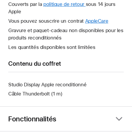
nouvelle
Couverts par la
politique de retour
Une
sous 14 jours
fenêtre
Apple
nouvelle
s’ouvre.
fenêtre
Vous pouvez souscrire un contrat
AppleCare
Une
s’ouvre.
nouvelle
Gravure et paquet-cadeau non disponibles pour les
fenêtre
produits reconditionnés
s’ouvre.
Les quantités disponibles sont limitées
Contenu du coffret
Studio Display Apple reconditionné
Câble Thunderbolt (1 m)
Fonctionnalités