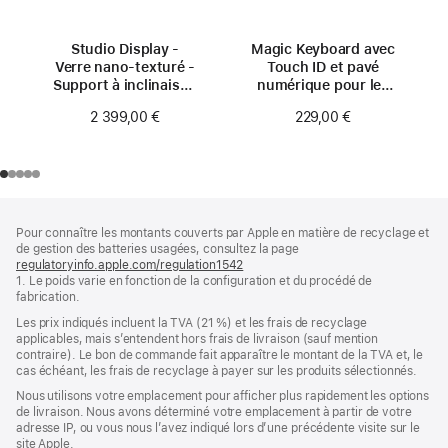
Studio Display -
Magic Keyboard avec
Verre nano‑texturé -
Touch ID et pavé
Support à inclinaison
numérique pour les
et hauteur réglables
Mac avec puce Apple
2 399,00 €
229,00 €
(USB‑C) - Français -
Touches noires
Pied
Notes
Pour connaître les montants couverts par Apple en matière de recyclage et
de
de
de gestion des batteries usagées, consultez la page
bas
page
regulatoryinfo.apple.com/regulation1542
(s’ouvre
de
1. Le poids varie en fonction de la configuration et du procédé de
dans
page
fabrication.
une
nouvelle
Les prix indiqués incluent la TVA (21 %) et les frais de recyclage
fenêtre)
applicables, mais s’entendent hors frais de livraison (sauf mention
contraire). Le bon de commande fait apparaître le montant de la TVA et, le
cas échéant, les frais de recyclage à payer sur les produits sélectionnés.
Nous utilisons votre emplacement pour afficher plus rapidement les options
de livraison. Nous avons déterminé votre emplacement à partir de votre
adresse IP, ou vous nous l’avez indiqué lors d’une précédente visite sur le
site Apple.