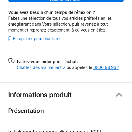
Vous avez besoin d’un temps de réflexion ?
Faites une sélection de tous vos articles préférés en les
enregistrant dans Votre sélection, puis revenez à tout
moment et reprenez exactement là où vous en étiez.
Enregistrer pour plus tard
Faites-vous aider pour l’achat.
Chattez dès maintenant
(s’ouvre
ou appelez le
0800 93 932
.
dans
une
nouvelle
fenêtre)
Informations produit
Présentation
Initialement commercialisé en mars 2022