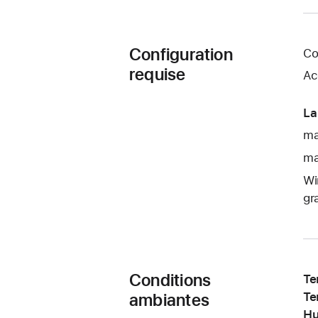
Configuration
Co
requise
Ac
La
ma
ma
Wi
gr
Conditions
Te
ambiantes
Te
Hu