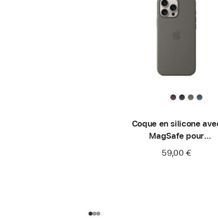
Coque en silicone ave
MagSafe pour
iPhone 16 Pro Max – Gr
59,00 €
minéral