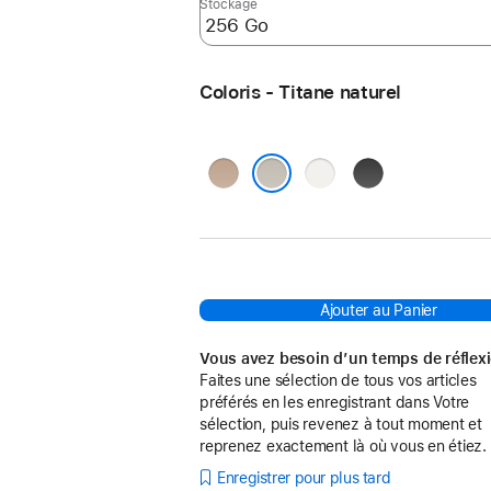
Stockage
Coloris - Titane naturel
Titane
Titane
Titane
sable
blanc
noir
Titane naturel
Ajouter au Panier
Vous avez besoin d’un temps de réflex
Faites une sélection de tous vos articles
préférés en les enregistrant dans Votre
sélection, puis revenez à tout moment et
reprenez exactement là où vous en étiez.
Enregistrer pour plus tard