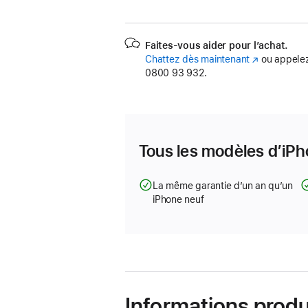
Faites-vous aider pour l’achat.
Chattez dès maintenant
(s’ouvre
ou appelez
0800 93 932.
dans
une
nouvelle
fenêtre)
Tous les modèles d’iPh
La même garantie d’un an qu’un
iPhone neuf
Informations produ