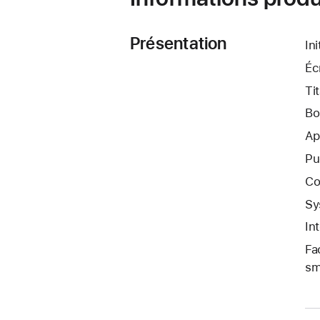
Présentation
In
Éc
Ti
Bo
Ap
Pu
Co
Sy
In
Fa
sm