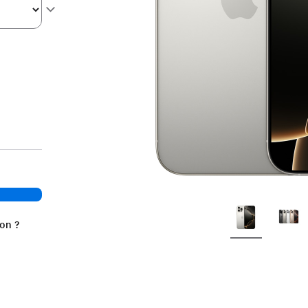
ion ?