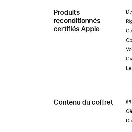
Produits
De
reconditionnés
Ri
certifiés Apple
Co
Co
Vo
Gr
Le
Contenu du coffret
iP
Câ
Do