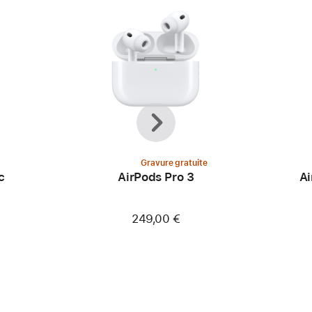
Précédent
Suivant
Gravure gratuite
c
AirPods Pro 3
Ai
is
249,00 €