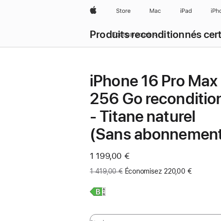
Apple
Store
Mac
iPad
iPh
Produits reconditionnés cert
Tout parcourir
iPhone 16 Pro Max
256 Go reconditio
- Titane naturel
(Sans abonnemen
Maintenant
1 199,00 €
Ancien
1 419,00 €
Économisez 220,00 €
prix
:
En
savoir
plus,