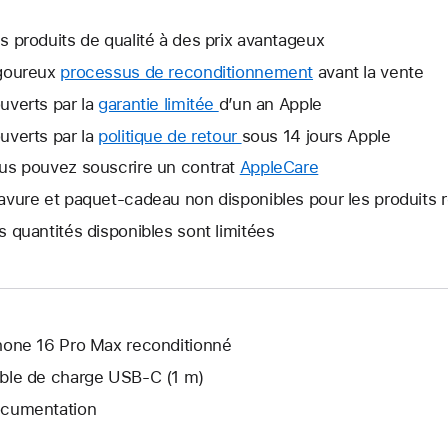
s produits de qualité à des prix avantageux
goureux
processus de reconditionnement
avant la vente
uverts par la
garantie limitée
Une
d’un an Apple
nouvelle
uverts par la
politique de retour
Une
sous 14 jours Apple
fenêtre
nouvelle
us pouvez souscrire un contrat
AppleCare
Une
s’ouvre.
fenêtre
nouvelle
avure et paquet-cadeau non disponibles pour les produits 
s’ouvre.
fenêtre
s quantités disponibles sont limitées
s’ouvre.
hone 16 Pro Max reconditionné
ble de charge USB‑C (1 m)
cumentation