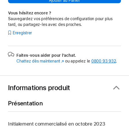
Ajouter au Panier
Vous hésitez encore ?
Sauvegardez vos préférences de configuration pour plus
tard, ou partagez-les avec des proches.
Enregistrer
Faites-vous aider pour l’achat.
Chattez dès maintenant
(s’ouvre
ou appelez le
0800 93 932
.
dans
une
nouvelle
fenêtre)
Informations produit
Présentation
Initialement commercialisé en octobre 2023