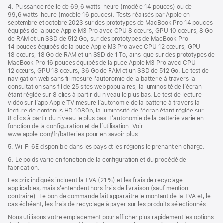
4. Puissance réelle de 69,6 watts-heure (modèle 14 pouces) ou de
99,6 watts-heure (modèle 16 pouces). Tests réalisés par Apple en
septembre et octobre 2023 sur des prototypes de MacBook Pro 14 pouces
équipés de la puce Apple M3 Pro avec CPU 8 cœurs, GPU 10 cœurs, 8 Go
de RAM et un SSD de 512 Go, sur des prototypes de MacBook Pro
14 pouces équipés de la puce Apple M3 Pro avec CPU 12 cœurs, GPU
18 cœurs, 18 Go de RAM et un SSD de 1 To, ainsi que sur des prototypes de
MacBook Pro 16 pouces équipés de la puce Apple M3 Pro avec CPU
12 cœurs, GPU 18 cœurs, 36 Go de RAM et un SSD de 512 Go. Le test de
navigation web sans fil mesure l’autonomie de la batterie à travers la
consultation sans fil de 25 sites web populaires, la luminosité de l’écran
étant réglée sur 8 clics à partir du niveau le plus bas. Le test de lecture
vidéo sur l’app Apple TV mesure l’autonomie de la batterie à travers la
lecture de contenus HD 1080p, la luminosité de l’écran étant réglée sur
8 clics à partir du niveau le plus bas. L’autonomie de la batterie varie en
fonction de la configuration et de l’utilisation. Voir
www.apple.com/fr/batteries pour en savoir plus.
5. Wi-Fi 6E disponible dans les pays et les régions le prenant en charge.
6. Le poids varie en fonction de la configuration et du procédé de
fabrication.
Les prix indiqués incluent la TVA (21 %) et les frais de recyclage
applicables, mais s’entendent hors frais de livraison (sauf mention
contraire). Le bon de commande fait apparaître le montant de la TVA et, le
cas échéant, les frais de recyclage à payer sur les produits sélectionnés.
Nous utilisons votre emplacement pour afficher plus rapidement les options