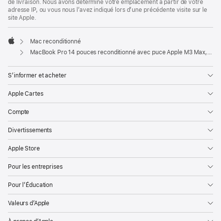
de livraison. Nous avons déterminé votre emplacement à partir de votre
adresse IP, ou vous nous l’avez indiqué lors d’une précédente visite sur le
site Apple.
Mac reconditionné
Apple
MacBook Pro 14 pouces reconditionné avec puce Apple M3 Max, CPU 16 cœurs et GPU 40 cœurs - Noir sidéral
S’informer et acheter
Apple Cartes
Compte
Divertissements
Apple Store
Pour les entreprises
Pour l’Éducation
Valeurs d’Apple