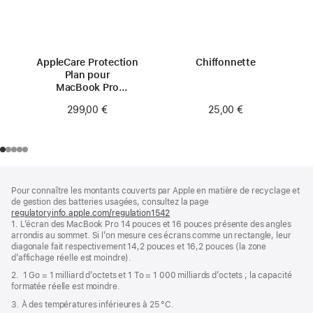
AppleCare Protection
Chiffonnette
Plan pour
MacBook Pro
14 pouces (M3)
25,00 €
299,00 €
Pied
Notes
Pour connaître les montants couverts par Apple en matière de recyclage et
de
de
de gestion des batteries usagées, consultez la page
bas
page
regulatoryinfo.apple.com/regulation1542
(s’ouvre
de
1. L’écran des MacBook Pro 14 pouces et 16 pouces présente des angles
dans
page
arrondis au sommet. Si l’on mesure ces écrans comme un rectangle, leur
une
diagonale fait respectivement 14,2 pouces et 16,2 pouces (la zone
nouvelle
d’affichage réelle est moindre).
fenêtre)
2. 1 Go = 1 milliard d’octets et 1 To = 1 000 milliards d’octets ; la capacité
formatée réelle est moindre.
3. À des températures inférieures à 25 °C.