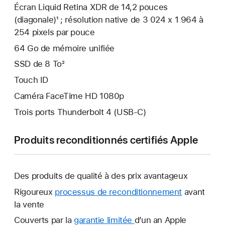
Écran Liquid Retina XDR de 14,2 pouces
(diagonale)¹ ; résolution native de 3 024 x 1 964 à
254 pixels par pouce
64 Go de mémoire unifiée
SSD de 8 To²
Touch ID
Caméra FaceTime HD 1080p
Trois ports Thunderbolt 4 (USB-C)
Produits reconditionnés certifiés Apple
Des produits de qualité à des prix avantageux
Rigoureux
processus de reconditionnement
avant
la vente
Couverts par la
garantie limitée
Une
d’un an Apple