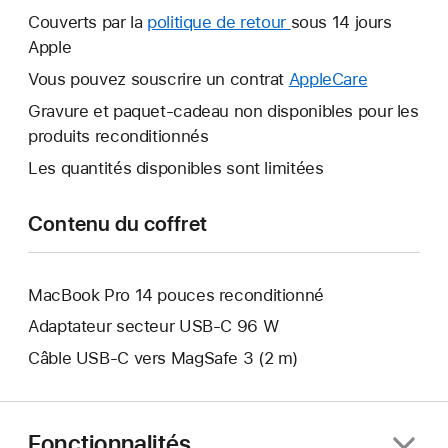
nouvelle
Couverts par la
politique de retour
Une
sous 14 jours
fenêtre
Apple
nouvelle
s’ouvre.
fenêtre
Vous pouvez souscrire un contrat
AppleCare
Une
s’ouvre.
nouvelle
Gravure et paquet-cadeau non disponibles pour les
fenêtre
produits reconditionnés
s’ouvre.
Les quantités disponibles sont limitées
Contenu du coffret
MacBook Pro 14 pouces reconditionné
Adaptateur secteur USB‑C 96 W
Câble USB-C vers MagSafe 3 (2 m)
Fonctionnalités