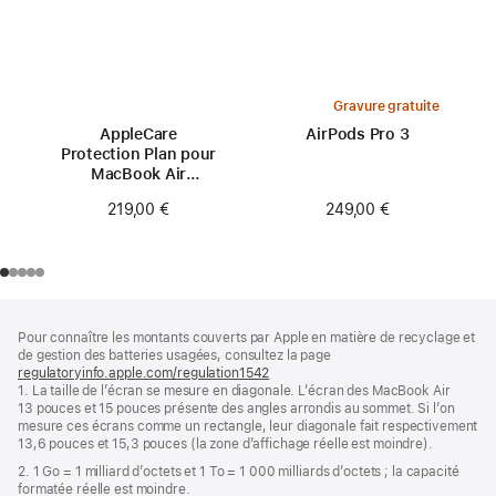
Gravure gratuite
AppleCare
AirPods Pro 3
Protection Plan pour
MacBook Air
13 pouces (M3)
249,00 €
219,00 €
Pied
Notes
Pour connaître les montants couverts par Apple en matière de recyclage et
de
de
de gestion des batteries usagées, consultez la page
bas
page
regulatoryinfo.apple.com/regulation1542
(s’ouvre
de
1. La taille de l’écran se mesure en diagonale. L’écran des MacBook Air
dans
page
13 pouces et 15 pouces présente des angles arrondis au sommet. Si l’on
une
mesure ces écrans comme un rectangle, leur diagonale fait respectivement
nouvelle
13,6 pouces et 15,3 pouces (la zone d’affichage réelle est moindre).
fenêtre)
2. 1 Go = 1 milliard d’octets et 1 To = 1 000 milliards d’octets ; la capacité
formatée réelle est moindre.