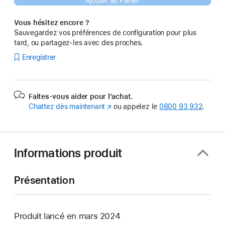
Ajouter au Panier
Vous hésitez encore ?
Sauvegardez vos préférences de configuration pour plus
tard, ou partagez-les avec des proches.
Enregistrer
Faites-vous aider pour l’achat.
Chattez dès maintenant
(s’ouvre
ou appelez le
0800 93 932
.
dans
une
nouvelle
fenêtre)
Informations produit
Présentation
Produit lancé en mars 2024