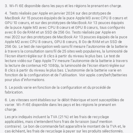
3. Wi-Fi 6E disponible dans les pays et les régions le prenant en charge.
4. Tests réalisés par Apple en janvier 2024 sur des prototypes de
MacBook Air 15 pouces équipés de la puce Apple M3 avec CPU 8 cœurs et
GPU 10 cœurs, et sur des prototypes de MacBook Air 13 pouces équipés
de la puce Apple M3 avec CPU 8 cœurs et GPU 8 cœurs, tous configurés
avec 8 Go de RAM et un SSD de 256 Go. Tests réalisés par Apple en
mai 2022 sur des prototypes de MacBook Air 13 pouces équipés de la puce
Apple M2 avec CPU 8 cœurs, GPU 8 cœurs, 8 Go de RAM et un SSD de
256 Go. Le test de navigation web sans fil mesure l’autonomie de la batterie
à travers la consultation sans fil de 25 sites web populaires, la luminosité de
l’écran étant réglée sur 8 clics à partir du niveau le plus bas. Le test de
lecture vidéo sur l’app Apple TV mesure l’autonomie de la batterie à travers
la lecture de contenus HD 1080p, la luminosité de l’écran étant réglée sur
8 clics à partir du niveau le plus bas. L’autonomie de la batterie varie en
fonction de la configuration et de l’utilisation. Voir apple.com/befr/batteries
pour plus d’informations.
5. Le poids varie en fonction de la configuration et du procédé de
fabrication.
6. Les vitesses sont établies sur le débit théorique et sont susceptibles de
varier. Wi-Fi 6E disponible dans les pays et les régions le prenant en
charge.
Les prix indiqués incluent la TVA (21 %) et les frais de recyclage
applicables, mais s’entendent hors frais de livraison (sauf mention
contraire). Le bon de commande fait apparaître le montant de la TVA et, le
cas échéant, les frais de recyclage à payer sur les produits sélectionnés.