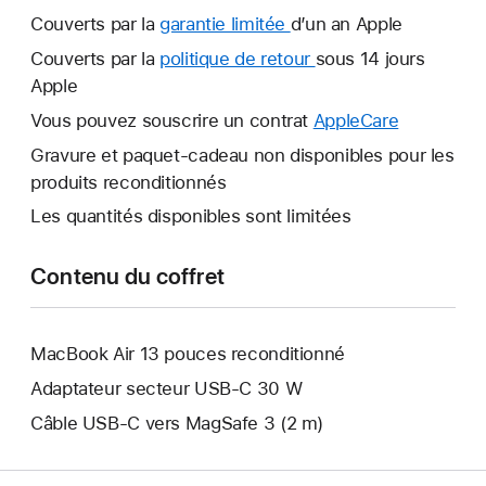
Couverts par la
garantie limitée
Une
d’un an Apple
nouvelle
Couverts par la
politique de retour
Une
sous 14 jours
fenêtre
Apple
nouvelle
s’ouvre.
fenêtre
Vous pouvez souscrire un contrat
AppleCare
Une
s’ouvre.
nouvelle
Gravure et paquet-cadeau non disponibles pour les
fenêtre
produits reconditionnés
s’ouvre.
Les quantités disponibles sont limitées
Contenu du coffret
MacBook Air 13 pouces reconditionné
Adaptateur secteur USB‑C 30 W
Câble USB-C vers MagSafe 3 (2 m)