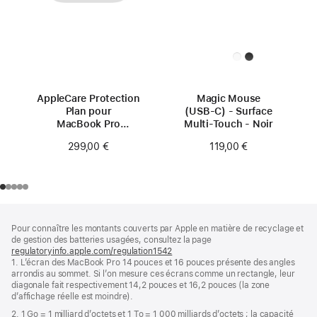
AppleCare Protection
Magic Mouse
Plan pour
(USB‑C) - Surface
MacBook Pro
Multi-Touch - Noir
14 pouces (M4)
299,00 €
119,00 €
Pied
Notes
Pour connaître les montants couverts par Apple en matière de recyclage et
de
de
de gestion des batteries usagées, consultez la page
bas
page
regulatoryinfo.apple.com/regulation1542
(s’ouvre
de
1. L’écran des MacBook Pro 14 pouces et 16 pouces présente des angles
dans
page
arrondis au sommet. Si l’on mesure ces écrans comme un rectangle, leur
une
diagonale fait respectivement 14,2 pouces et 16,2 pouces (la zone
nouvelle
d’affichage réelle est moindre).
fenêtre)
2. 1 Go = 1 milliard d’octets et 1 To = 1 000 milliards d’octets ; la capacité