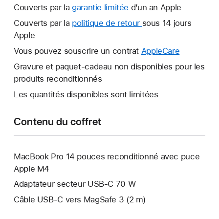
Couverts par la
garantie limitée
Une
d’un an Apple
nouvelle
Couverts par la
politique de retour
Une
sous 14 jours
fenêtre
Apple
nouvelle
s’ouvre.
fenêtre
Vous pouvez souscrire un contrat
AppleCare
Une
s’ouvre.
nouvelle
Gravure et paquet-cadeau non disponibles pour les
fenêtre
produits reconditionnés
s’ouvre.
Les quantités disponibles sont limitées
Contenu du coffret
MacBook Pro 14 pouces reconditionné avec puce
Apple M4
Adaptateur secteur USB‑C 70 W
Câble USB-C vers MagSafe 3 (2 m)