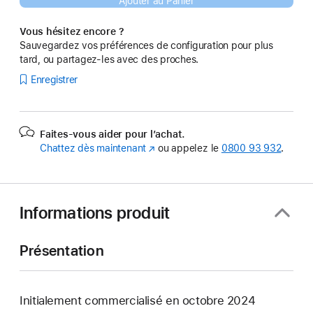
Ajouter au Panier
Vous hésitez encore ?
Sauvegardez vos préférences de configuration pour plus
tard, ou partagez-les avec des proches.
Enregistrer
Faites-vous aider pour l’achat.
Chattez dès maintenant
(s’ouvre
ou appelez le
0800 93 932
.
dans
une
nouvelle
fenêtre)
Informations produit
Présentation
Initialement commercialisé en octobre 2024