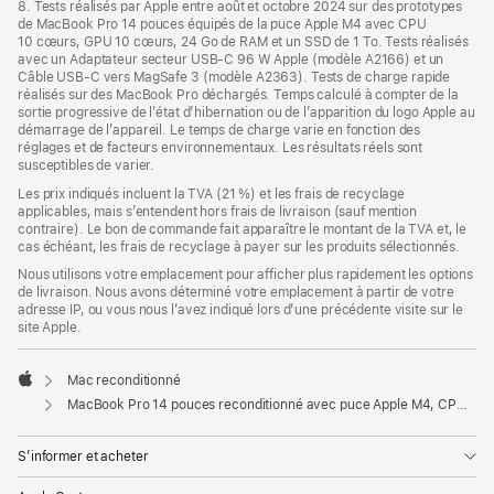
8. Tests réalisés par Apple entre août et octobre 2024 sur des prototypes
de MacBook Pro 14 pouces équipés de la puce Apple M4 avec CPU
10 cœurs, GPU 10 cœurs, 24 Go de RAM et un SSD de 1 To. Tests réalisés
avec un Adaptateur secteur USB-C 96 W Apple (modèle A2166) et un
Câble USB-C vers MagSafe 3 (modèle A2363). Tests de charge rapide
réalisés sur des MacBook Pro déchargés. Temps calculé à compter de la
sortie progressive de l’état d’hibernation ou de l’apparition du logo Apple au
démarrage de l’appareil. Le temps de charge varie en fonction des
réglages et de facteurs environnementaux. Les résultats réels sont
susceptibles de varier.
Les prix indiqués incluent la TVA (21 %) et les frais de recyclage
applicables, mais s’entendent hors frais de livraison (sauf mention
contraire). Le bon de commande fait apparaître le montant de la TVA et, le
cas échéant, les frais de recyclage à payer sur les produits sélectionnés.
Nous utilisons votre emplacement pour afficher plus rapidement les options
de livraison. Nous avons déterminé votre emplacement à partir de votre
adresse IP, ou vous nous l’avez indiqué lors d’une précédente visite sur le
site Apple.
Mac reconditionné
Apple
MacBook Pro 14 pouces reconditionné avec puce Apple M4, CPU 10 cœurs, GPU 10 cœurs - Noir sidéral
S’informer et acheter