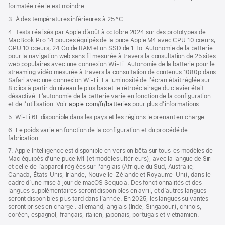
formatée réelle est moindre.
3. À des températures inférieures à 25 °C.
4. Tests réalisés par Apple d’août à octobre 2024 sur des prototypes de
MacBook Pro 14 pouces équipés de la puce Apple M4 avec CPU 10 cœurs,
GPU 10 cœurs, 24 Go de RAM et un SSD de 1 To. Autonomie de la batterie
pour la navigation web sans fil mesurée à travers la consultation de 25 sites
web populaires avec une connexion Wi-Fi. Autonomie de la batterie pour le
streaming vidéo mesurée à travers la consultation de contenus 1080p dans
Safari avec une connexion Wi-Fi. La luminosité de l’écran était réglée sur
8 clics à partir du niveau le plus bas et le rétroéclairage du clavier était
désactivé. L’autonomie de la batterie varie en fonction de la configuration
et de l’utilisation. Voir
apple.com/fr/batteries
pour plus d’informations.
5. Wi-Fi 6E disponible dans les pays et les régions le prenant en charge.
6. Le poids varie en fonction de la configuration et du procédé de
fabrication.
7. Apple Intelligence est disponible en version bêta sur tous les modèles de
Mac équipés d’une puce M1 (et modèles ultérieurs), avec la langue de Siri
et celle de l’appareil réglées sur l’anglais (Afrique du Sud, Australie,
Canada, États-Unis, Irlande, Nouvelle-Zélande et Royaume-Uni), dans le
cadre d’une mise à jour de macOS Sequoia. Des fonctionnalités et des
langues supplémentaires seront disponibles en avril, et d’autres langues
seront disponibles plus tard dans l’année. En 2025, les langues suivantes
seront prises en charge : allemand, anglais (Inde, Singapour), chinois,
coréen, espagnol, français, italien, japonais, portugais et vietnamien.