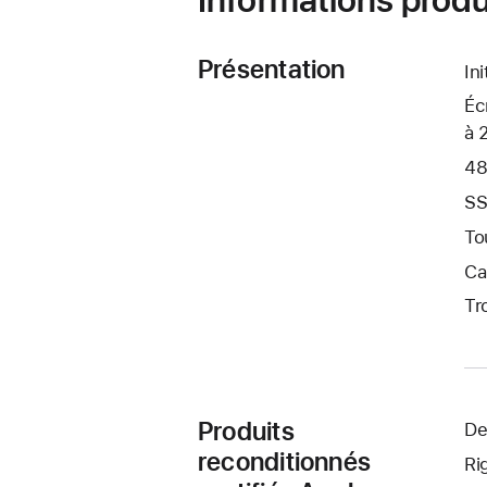
Présentation
In
Éc
à 
48
SS
To
Ca
Tr
Produits
De
reconditionnés
Ri