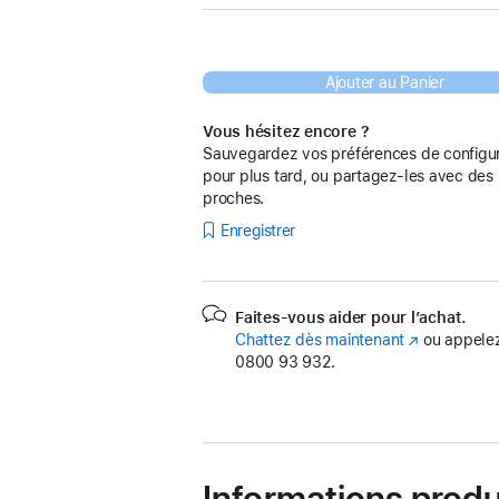
Ajouter au Panier
Vous hésitez encore ?
Sauvegardez vos préférences de configur
pour plus tard, ou partagez-les avec des
proches.
Enregistrer
Faites-vous aider pour l’achat.
Chattez dès maintenant
(s’ouvre
ou appelez
0800 93 932.
dans
une
nouvelle
fenêtre)
Informations produ