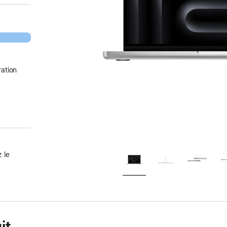
ation
 le
it