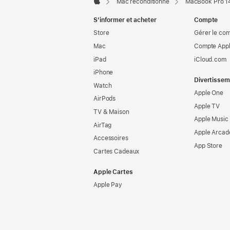
Mac reconditionné
MacBook Pro 14
Apple
S’informer et acheter
Compte
Store
Gérer le co
Mac
Compte Appl
iPad
iCloud.com
iPhone
Divertissem
Watch
Apple One
AirPods
Apple TV
TV & Maison
Apple Music
AirTag
Apple Arcad
Accessoires
App Store
Cartes Cadeaux
Apple Cartes
Apple Pay