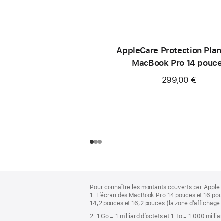
AppleCare Protection Plan
MacBook Pro 14 pouc
(M4 Pro/M4 Max)
299,00 €
Pied
Notes
Pour connaître les montants couverts par Apple 
de
de
1. L’écran des MacBook Pro 14 pouces et 16 pou
bas
page
14,2 pouces et 16,2 pouces (la zone d’affichage 
de
2. 1 Go = 1 milliard d’octets et 1 To = 1 000 milli
page