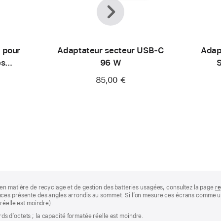
Précédent
Suivant
 pour
Adaptateur secteur USB‑C
Adap
es
96 W
S
85,00 €
en matière de recyclage et de gestion des batteries usagées, consultez la page
re
ces présente des angles arrondis au sommet. Si l’on mesure ces écrans comme un 
réelle est moindre).
ards d’octets ; la capacité formatée réelle est moindre.