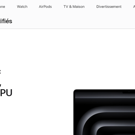
one
Watch
AirPods
TV & Maison
Divertissements
ifiés
c
,
GPU