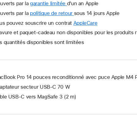
uverts par la
garantie limitée
Une
d’un an Apple
nouvelle
uverts par la
politique de retour
Une
sous 14 jours Apple
fenêtre
nouvelle
us pouvez souscrire un contrat
AppleCare
Une
s’ouvre.
fenêtre
nouvelle
avure et paquet-cadeau non disponibles pour les produits 
s’ouvre.
fenêtre
s quantités disponibles sont limitées
s’ouvre.
cBook Pro 14 pouces reconditionné avec puce Apple M4 
aptateur secteur USB‑C 70 W
ble USB-C vers MagSafe 3 (2 m)