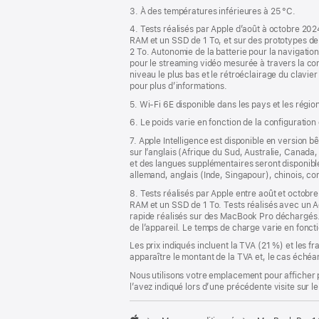
3. À des températures inférieures à 25 °C.
4. Tests réalisés par Apple d’août à octobre 
RAM et un SSD de 1 To, et sur des prototypes
2 To. Autonomie de la batterie pour la navigatio
pour le streaming vidéo mesurée à travers la con
niveau le plus bas et le rétroéclairage du clavier 
pour plus d’informations.
5. Wi-Fi 6E disponible dans les pays et les régio
6. Le poids varie en fonction de la configuration
7. Apple Intelligence est disponible en version b
sur l’anglais (Afrique du Sud, Australie, Canad
et des langues supplémentaires seront disponible
allemand, anglais (Inde, Singapour), chinois, cor
8. Tests réalisés par Apple entre août et oct
RAM et un SSD de 1 To. Tests réalisés avec u
rapide réalisés sur des MacBook Pro déchargés. 
de l’appareil. Le temps de charge varie en fonct
Les prix indiqués incluent la TVA (21 %) et les f
apparaître le montant de la TVA et, le cas échéan
Nous utilisons votre emplacement pour afficher 
l’avez indiqué lors d’une précédente visite sur le