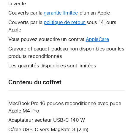
la vente
Couverts par la
garantie limitée
Une
d’un an Apple
nouvelle
Couverts par la
politique de retour
Une
sous 14 jours
fenêtre
Apple
nouvelle
s’ouvre.
fenêtre
Vous pouvez souscrire un contrat
AppleCare
Une
s’ouvre.
nouvelle
Gravure et paquet-cadeau non disponibles pour les
fenêtre
produits reconditionnés
s’ouvre.
Les quantités disponibles sont limitées
Contenu du coffret
MacBook Pro 16 pouces reconditionné avec puce
Apple M4 Pro
Adaptateur secteur USB-C 140 W
Câble USB-C vers MagSafe 3 (2 m)