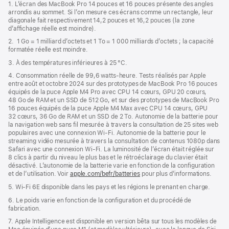
de
1. L’écran des MacBook Pro 14 pouces et 16 pouces présente des angles
dans
page
arrondis au sommet. Si l’on mesure ces écrans comme un rectangle, leur
une
diagonale fait respectivement 14,2 pouces et 16,2 pouces (la zone
nouvelle
d’affichage réelle est moindre).
fenêtre)
2. 1 Go = 1 milliard d’octets et 1 To = 1 000 milliards d’octets ; la capacité
formatée réelle est moindre.
3. À des températures inférieures à 25 °C.
4. Consommation réelle de 99,6 watts‑heure. Tests réalisés par Apple
entre août et octobre 2024 sur des prototypes de MacBook Pro 16 pouces
équipés de la puce Apple M4 Pro avec CPU 14 cœurs, GPU 20 cœurs,
48 Go de RAM et un SSD de 512 Go, et sur des prototypes de MacBook Pro
16 pouces équipés de la puce Apple M4 Max avec CPU 14 cœurs, GPU
32 cœurs, 36 Go de RAM et un SSD de 2 To. Autonomie de la batterie pour
la navigation web sans fil mesurée à travers la consultation de 25 sites web
populaires avec une connexion Wi-Fi. Autonomie de la batterie pour le
streaming vidéo mesurée à travers la consultation de contenus 1080p dans
Safari avec une connexion Wi-Fi. La luminosité de l’écran était réglée sur
8 clics à partir du niveau le plus bas et le rétroéclairage du clavier était
désactivé. L’autonomie de la batterie varie en fonction de la configuration
et de l’utilisation. Voir
apple.com/befr/batteries
pour plus d’informations.
5. Wi-Fi 6E disponible dans les pays et les régions le prenant en charge.
6. Le poids varie en fonction de la configuration et du procédé de
fabrication.
7. Apple Intelligence est disponible en version bêta sur tous les modèles de