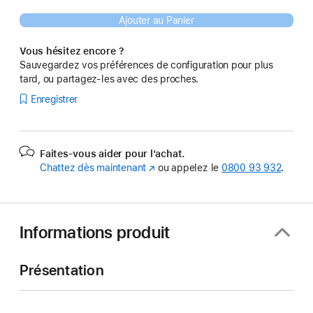
Ajouter au Panier
Vous hésitez encore ?
Sauvegardez vos préférences de configuration pour plus
tard, ou partagez-les avec des proches.
Enregistrer
Faites-vous aider pour l’achat.
Chattez dès maintenant
(s’ouvre
ou appelez le
0800 93 932
.
dans
une
nouvelle
fenêtre)
Informations produit
Présentation