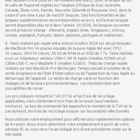
Mac équipés d’une puce M1 (et modèles ultérieurs), avec la langue de Siri
et celle de l’appareil réglées sur l’anglais (Afrique du Sud, Australie,
Canada, États-Unis, Irlande, Nouvelle-Zélande et Royaume-Uni), dans le
cadre d’une mise à jour de macOS Sequoia. Des fonctionnalités et des
langues supplémentaires seront disponibles en avril, et d’autres langues
seront disponibles plus tard dans l’année. En 2025, les langues suivantes
seront prises en charge : allemand, anglais (Inde, Singapour), chinois,
coréen, espagnol, français, italien, japonais, portugais et vietnamien.
8. Tests réalisés par Apple entre août et octobre 2024 sur des prototypes
de MacBook Pro 14 pouces équipés de la puce Apple M4 avec CPU
10 cœurs, GPU 10 cœurs, 24 Go de RAM et un SSD de 1 To. Tests réalisés
avec un Adaptateur secteur USB-C 96 W Apple (modèle A2166) et un
Câble USB-C vers MagSafe 3 (modèle A2363). Tests de charge rapide
réalisés sur des MacBook Pro déchargés. Temps calculé à compter de la
sortie progressive de l’état d’hibernation ou de l’apparition du logo Apple au
démarrage de l’appareil. Le temps de charge varie en fonction des
réglages et de facteurs environnementaux. Les résultats réels sont
susceptibles de varier.
Les prix indiqués incluent la TVA (21 %) et les frais de recyclage
applicables, mais s’entendent hors frais de livraison (sauf mention
contraire). Le bon de commande fait apparaître le montant de la TVA et, le
cas échéant, les frais de recyclage à payer sur les produits sélectionnés.
Nous utilisons votre emplacement pour afficher plus rapidement les options
de livraison. Nous avons déterminé votre emplacement à partir de votre
adresse IP, ou vous nous l’avez indiqué lors d’une précédente visite sur le
site Apple.