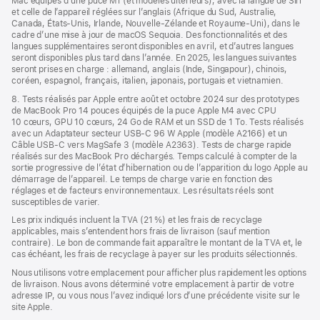
Mac équipés d’une puce M1 (et modèles ultérieurs), avec la langue de Siri
et celle de l’appareil réglées sur l’anglais (Afrique du Sud, Australie,
Canada, États-Unis, Irlande, Nouvelle-Zélande et Royaume-Uni), dans le
cadre d’une mise à jour de macOS Sequoia. Des fonctionnalités et des
langues supplémentaires seront disponibles en avril, et d’autres langues
seront disponibles plus tard dans l’année. En 2025, les langues suivantes
seront prises en charge : allemand, anglais (Inde, Singapour), chinois,
coréen, espagnol, français, italien, japonais, portugais et vietnamien.
8. Tests réalisés par Apple entre août et octobre 2024 sur des prototypes
de MacBook Pro 14 pouces équipés de la puce Apple M4 avec CPU
10 cœurs, GPU 10 cœurs, 24 Go de RAM et un SSD de 1 To. Tests réalisés
avec un Adaptateur secteur USB-C 96 W Apple (modèle A2166) et un
Câble USB-C vers MagSafe 3 (modèle A2363). Tests de charge rapide
réalisés sur des MacBook Pro déchargés. Temps calculé à compter de la
sortie progressive de l’état d’hibernation ou de l’apparition du logo Apple au
démarrage de l’appareil. Le temps de charge varie en fonction des
réglages et de facteurs environnementaux. Les résultats réels sont
susceptibles de varier.
Les prix indiqués incluent la TVA (21 %) et les frais de recyclage
applicables, mais s’entendent hors frais de livraison (sauf mention
contraire). Le bon de commande fait apparaître le montant de la TVA et, le
cas échéant, les frais de recyclage à payer sur les produits sélectionnés.
Nous utilisons votre emplacement pour afficher plus rapidement les options
de livraison. Nous avons déterminé votre emplacement à partir de votre
adresse IP, ou vous nous l’avez indiqué lors d’une précédente visite sur le
site Apple.