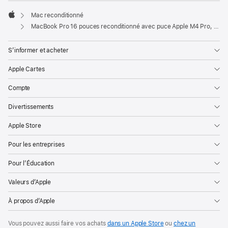
Mac reconditionné
Apple
MacBook Pro 16 pouces reconditionné avec puce Apple M4 Pro, CPU 14 cœurs, GPU 20 cœurs et écran nano-texturé - Noir sidéral
S’informer et acheter
Apple Cartes
Compte
Divertissements
Apple Store
Pour les entreprises
Pour l’Éducation
Valeurs d’Apple
À propos d’Apple
Vous pouvez aussi faire vos achats
dans un Apple Store
ou
chez un