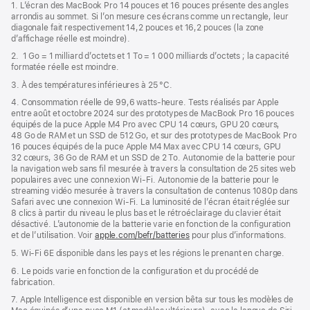
de
1. L’écran des MacBook Pro 14 pouces et 16 pouces présente des angles
dans
page
arrondis au sommet. Si l’on mesure ces écrans comme un rectangle, leur
une
diagonale fait respectivement 14,2 pouces et 16,2 pouces (la zone
nouvelle
d’affichage réelle est moindre).
fenêtre)
2. 1 Go = 1 milliard d’octets et 1 To = 1 000 milliards d’octets ; la capacité
formatée réelle est moindre.
3. À des températures inférieures à 25 °C.
4. Consommation réelle de 99,6 watts‑heure. Tests réalisés par Apple
entre août et octobre 2024 sur des prototypes de MacBook Pro 16 pouces
équipés de la puce Apple M4 Pro avec CPU 14 cœurs, GPU 20 cœurs,
48 Go de RAM et un SSD de 512 Go, et sur des prototypes de MacBook Pro
16 pouces équipés de la puce Apple M4 Max avec CPU 14 cœurs, GPU
32 cœurs, 36 Go de RAM et un SSD de 2 To. Autonomie de la batterie pour
la navigation web sans fil mesurée à travers la consultation de 25 sites web
populaires avec une connexion Wi-Fi. Autonomie de la batterie pour le
streaming vidéo mesurée à travers la consultation de contenus 1080p dans
Safari avec une connexion Wi-Fi. La luminosité de l’écran était réglée sur
8 clics à partir du niveau le plus bas et le rétroéclairage du clavier était
désactivé. L’autonomie de la batterie varie en fonction de la configuration
et de l’utilisation. Voir
apple.com/befr/batteries
pour plus d’informations.
5. Wi-Fi 6E disponible dans les pays et les régions le prenant en charge.
6. Le poids varie en fonction de la configuration et du procédé de
fabrication.
7. Apple Intelligence est disponible en version bêta sur tous les modèles de