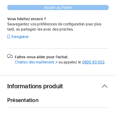
Ajouter au Panier
Vous hésitez encore ?
Sauvegardez vos préférences de configuration pour plus
tard, ou partagez-les avec des proches.
Enregistrer
Faites-vous aider pour l’achat.
Chattez dès maintenant
(s’ouvre
ou appelez le
0800 93 932
.
dans
une
nouvelle
fenêtre)
Informations produit
Présentation