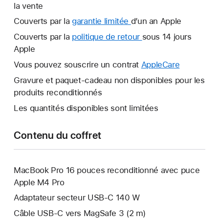
la vente
Couverts par la
garantie limitée
Une
d’un an Apple
nouvelle
Couverts par la
politique de retour
Une
sous 14 jours
fenêtre
Apple
nouvelle
s’ouvre.
fenêtre
Vous pouvez souscrire un contrat
AppleCare
Une
s’ouvre.
nouvelle
Gravure et paquet-cadeau non disponibles pour les
fenêtre
produits reconditionnés
s’ouvre.
Les quantités disponibles sont limitées
Contenu du coffret
MacBook Pro 16 pouces reconditionné avec puce
Apple M4 Pro
Adaptateur secteur USB-C 140 W
Câble USB-C vers MagSafe 3 (2 m)