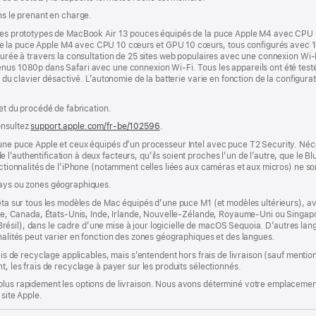
ns le prenant en charge.
r des prototypes de MacBook Air 13 pouces équipés de la puce Apple M4 avec CPU
de la puce Apple M4 avec CPU 10 cœurs et GPU 10 cœurs, tous configurés avec 
esurée à travers la consultation de 25 sites web populaires avec une connexion Wi-
nus 1080p dans Safari avec une connexion Wi-Fi. Tous les appareils ont été testés
e du clavier désactivé. L’autonomie de la batterie varie en fonction de la configurati
 et du procédé de fabrication.
onsultez
support.apple.com/fr-be/102596
.
’une puce Apple et ceux équipés d’un processeur Intel avec puce T2 Security. Néc
’authentification à deux facteurs, qu’ils soient proches l’un de l’autre, que le Blu
onctionnalités de l’iPhone (notamment celles liées aux caméras et aux micros) ne s
pays ou zones géographiques.
êta sur tous les modèles de Mac équipés d’une puce M1 (et modèles ultérieurs), avec
lie, Canada, États-Unis, Inde, Irlande, Nouvelle-Zélande, Royaume-Uni ou Singapour
s (Brésil), dans le cadre d’une mise à jour logicielle de macOS Sequoia. D’autres la
nnalités peut varier en fonction des zones géographiques et des langues.
rais de recyclage applicables, mais s’entendent hors frais de livraison (sauf ment
t, les frais de recyclage à payer sur les produits sélectionnés.
plus rapidement les options de livraison. Nous avons déterminé votre emplacement
 site Apple.