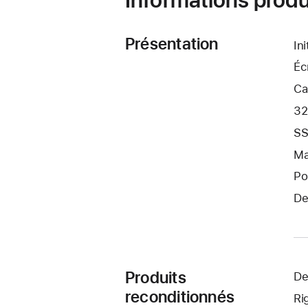
Présentation
In
Éc
Ca
32
SS
Ma
Po
De
Produits
De
reconditionnés
Ri