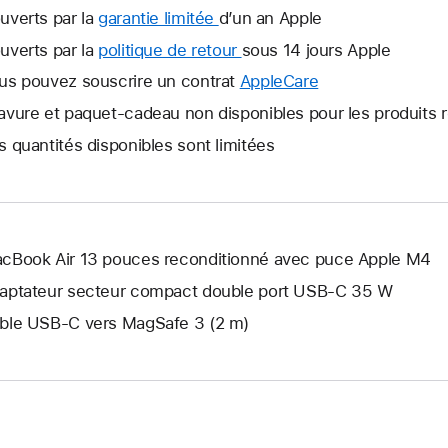
uverts par la
garantie limitée
Une
d’un an Apple
nouvelle
uverts par la
politique de retour
Une
sous 14 jours Apple
fenêtre
nouvelle
us pouvez souscrire un contrat
AppleCare
Une
s’ouvre.
fenêtre
nouvelle
avure et paquet-cadeau non disponibles pour les produits 
s’ouvre.
fenêtre
s quantités disponibles sont limitées
s’ouvre.
cBook Air 13 pouces reconditionné avec puce Apple M4
aptateur secteur compact double port USB-C 35 W
ble USB-C vers MagSafe 3 (2 m)