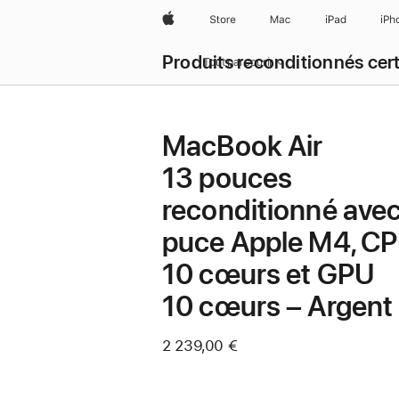
Apple
Store
Mac
iPad
iPh
Produits reconditionnés cert
Tout parcourir
MacBook Air
13 pouces
reconditionné ave
puce Apple M4, C
10 cœurs et GPU
10 cœurs – Argent
2 239,00 €