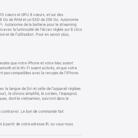
fenêtre)
 10 cœurs et GPU 8 cœurs, et sur des
16 Go de RAM et un SSD de 256 Go. Autonomie
Fi. Autonomie de la batterie pour le streaming
 avec la luminosité de l’écran réglée sur 8 clics
on et de l’utilisation. Pour en savoir plus,
essite que votre iPhone et votre Mac soient
etooth et le Wi-Fi soient activés, et que votre
ont pas compatibles avec la recopie de l’iPhone.
 la langue de Siri et celle de l’appareil réglées
), le chinois simplifié, le coréen, l’espagnol,
ngues, dont le vietnamien, suivront dans le
ion contraire). Le bon de commande fait
 à partir de votre adresse IP, ou vous nous