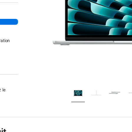
ation
 le
it