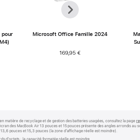
Précédent
Suivant
 pour
Microsoft Office Famille 2024
Ma
(M4)
Su
169,95 €
en matière de recyclage et de gestion des batteries usagées, consultez la page
re
 L’écran des MacBook Air 13 pouces et 15 pouces présente des angles arrondis au
 13,6 pouces et 15,3 pouces (la zone d’affichage réelle est moindre).
ards d’octets ; la capacité formatée réelle est moindre.