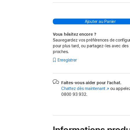
Ajouter au Panier
Vous hésitez encore ?
Sauvegardez vos préférences de configur
pour plus tard, ou partagez-les avec des
proches.
Enregistrer
Faites-vous aider pour l’achat.
Chattez dès maintenant
(s’ouvre
ou appelez
0800 93 932.
dans
une
nouvelle
fenêtre)
Informations produ