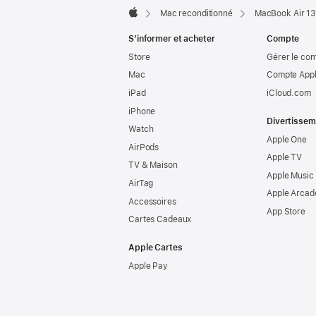
Mac reconditionné
MacBook Air 13
Apple
S’informer et acheter
Compte
Store
Gérer le co
Mac
Compte Appl
iPad
iCloud.com
iPhone
Divertissem
Watch
Apple One
AirPods
Apple TV
TV & Maison
Apple Music
AirTag
Apple Arcad
Accessoires
App Store
Cartes Cadeaux
Apple Cartes
Apple Pay