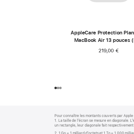
AppleCare Protection Plan
MacBook Air 13 pouces 
219,00 €
Pied
Notes
Pour connaître les montants couverts par Apple 
de
de
1. La taille de l’écran se mesure en diagonale.
bas
page
un rectangle, leur diagonale fait respectivement
de
2. 1 Go = 1 milliard d’octets et 1 To = 1 000 milli