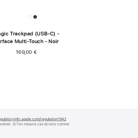
gic Trackpad (USB‑C) -
rface Multi-Touch - Noir
169,00 €
gulatoryinfo.apple.com/regulation1542
(s’ouvre
 sommet. Si l’on mesure ces écrans comme
dans
une
nouvelle