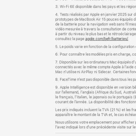
page
3. Wi-Fi 6E disponible dans les pays et les régio
4. Tests réalisés par Apple en janvier 2025 su
prototypes de MacBook Air 15 pouces équipés 
de la batterie pour la navigation web sans fil m
vidéo mesurée à travers la consultation de conte
à partir du niveau le plus bas et le rétroéclairag
consultez la page
apple.com/befr/batteries/
.
5. Le poids varie en fonction de la configuration
6. Pour connaître les modèles pris en charge, c
7. Disponible sur les ordinateurs Mac équipés d
connectés avec le même compte Apple à l’aide de l
Mac n’utilise ni AirPlay ni Sidecar. Certaines f
8. FaceTime n’est pas disponible dans tous les 
9. Apple Intelligence est disponible en version b
sur l’allemand, l’anglais (Afrique du Sud, Austra
le français, l’italien, le japonais ou le portugai
courant de l’année. La disponibilité des fonctio
Les prix indiqués incluent la TVA (21 %) et les f
apparaître le montant de la TVA et, le cas échéan
Nous utilisons votre emplacement pour afficher 
l’avez indiqué lors d’une précédente visite sur le