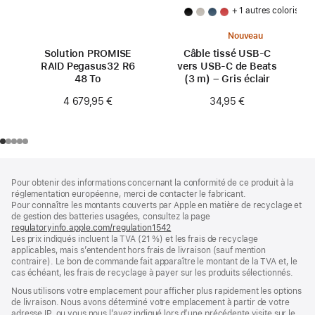
+ 1 autres coloris
Nouveau
Solution PROMISE
Câble tissé USB‑C
RAID Pegasus32 R6
vers USB‑C de Beats
48 To
(3 m) – Gris éclair
4 679,95 €
34,95 €
Pied
Notes
Pour obtenir des informations concernant la conformité de ce produit à la
de
de
réglementation européenne, merci de contacter le fabricant.
bas
page
Pour connaître les montants couverts par Apple en matière de recyclage et
de
de gestion des batteries usagées, consultez la page
page
regulatoryinfo.apple.com/regulation1542
(s’ouvre
Les prix indiqués incluent la TVA (21 %) et les frais de recyclage
dans
applicables, mais s’entendent hors frais de livraison (sauf mention
une
contraire). Le bon de commande fait apparaître le montant de la TVA et, le
nouvelle
cas échéant, les frais de recyclage à payer sur les produits sélectionnés.
fenêtre)
Nous utilisons votre emplacement pour afficher plus rapidement les options
de livraison. Nous avons déterminé votre emplacement à partir de votre
adresse IP, ou vous nous l’avez indiqué lors d’une précédente visite sur le