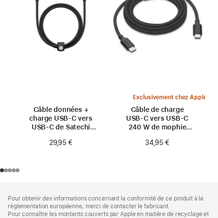
Exclusivement chez Apple
Câble données +
Câble de charge
charge USB-C vers
USB-C vers USB-C
USB-C de Satechi
240 W de mophie
(1 m)
(3 m) - Noir
29,95 €
34,95 €
Pied
Notes
Pour obtenir des informations concernant la conformité de ce produit à la
de
de
réglementation européenne, merci de contacter le fabricant.
bas
page
Pour connaître les montants couverts par Apple en matière de recyclage et