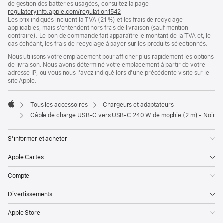
de
de gestion des batteries usagées, consultez la page
page
regulatoryinfo.apple.com/regulation1542
(s’ouvre
Les prix indiqués incluent la TVA (21 %) et les frais de recyclage
dans
applicables, mais s’entendent hors frais de livraison (sauf mention
une
contraire). Le bon de commande fait apparaître le montant de la TVA et, le
nouvelle
cas échéant, les frais de recyclage à payer sur les produits sélectionnés.
fenêtre)
Nous utilisons votre emplacement pour afficher plus rapidement les options
de livraison. Nous avons déterminé votre emplacement à partir de votre
adresse IP, ou vous nous l’avez indiqué lors d’une précédente visite sur le
site Apple.
Tous les accessoires
Chargeurs et adaptateurs
Apple
Câble de charge USB-C vers USB-C 240 W de mophie (2 m) - Noir
S’informer et acheter
Apple Cartes
Compte
Divertissements
Apple Store