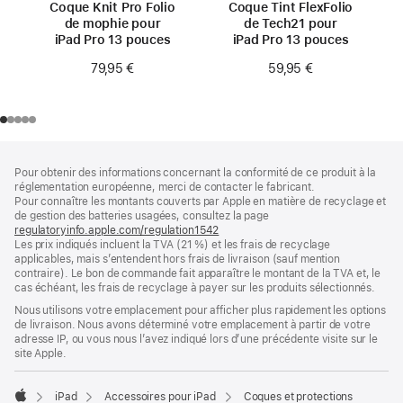
Coque Knit Pro Folio
Coque Tint FlexFolio
de mophie pour
de Tech21 pour
iPad Pro 13 pouces
iPad Pro 13 pouces
79,95 €
59,95 €
Pied
Notes
Pour obtenir des informations concernant la conformité de ce produit à la
de
de
réglementation européenne, merci de contacter le fabricant.
bas
page
Pour connaître les montants couverts par Apple en matière de recyclage et
de
de gestion des batteries usagées, consultez la page
page
regulatoryinfo.apple.com/regulation1542
(s’ouvre
Les prix indiqués incluent la TVA (21 %) et les frais de recyclage
dans
applicables, mais s’entendent hors frais de livraison (sauf mention
une
contraire). Le bon de commande fait apparaître le montant de la TVA et, le
nouvelle
cas échéant, les frais de recyclage à payer sur les produits sélectionnés.
fenêtre)
Nous utilisons votre emplacement pour afficher plus rapidement les options
de livraison. Nous avons déterminé votre emplacement à partir de votre
adresse IP, ou vous nous l’avez indiqué lors d’une précédente visite sur le
site Apple.
iPad
Accessoires pour iPad
Coques et protections