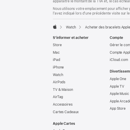
apparaître le montant de la TVA et, le cas échéan
Nous utilisons votre emplacement pour afficher 
l’avez indiqué lors d’une précédente visite sur le
Watch
Acheter des bracelets Appl
Apple
S’informer et acheter
Compte
Store
Gérer le co
Mac
Compte Appl
iPad
iCloud.com
iPhone
Divertissem
Watch
Apple One
AirPods
Apple TV
TV & Maison
Apple Music
AirTag
Apple Arcad
Accessoires
App Store
Cartes Cadeaux
Apple Cartes