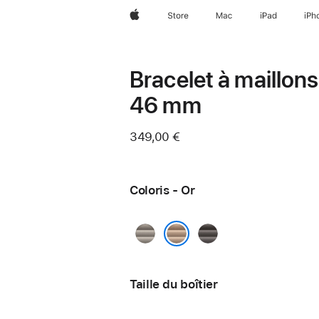
Apple
Store
Mac
iPad
iPh
Bracelet à maillons
46 mm
349,00 €
Coloris - Or
Naturel
Ardoise
Or
Taille du boîtier