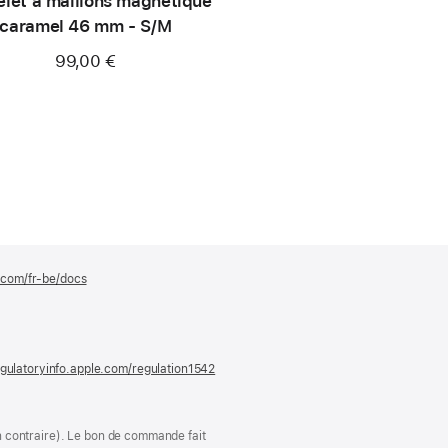
elet à maillons magnétique
caramel 46 mm - S/M
99,00 €
e.com/fr-be/docs
(s’ouvre
dans
une
nouvelle
fenêtre)
gulatoryinfo.apple.com/regulation1542
(s’ouvre
dans
une
nouvelle
fenêtre)
ion contraire). Le bon de commande fait