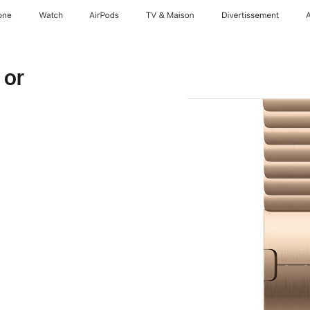
one
Watch
AirPods
TV & Maison
Divertissements
 or