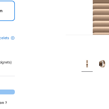
m
acelets
oignets)
.
ion ?