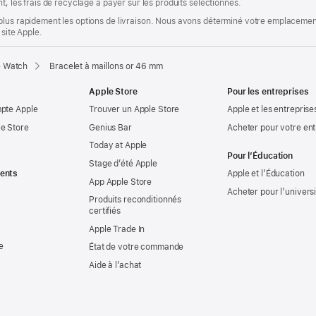
t, les frais de recyclage à payer sur les produits sélectionnés.
plus rapidement les options de livraison. Nous avons déterminé votre emplacement
 site Apple.
e Watch
Bracelet à maillons or 46 mm
Apple Store
Pour les entreprises
mpte Apple
Trouver un Apple Store
Apple et les entreprise
e Store
Genius Bar
Acheter pour votre ent
Today at Apple
Pour l’Éducation
Stage d’été Apple
ents
Apple et l’Éducation
App Apple Store
Acheter pour l’univers
Produits reconditionnés
certifiés
Apple Trade In
e
État de votre commande
Aide à l’achat