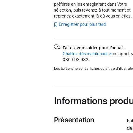
préférés en les enregistrant dans Votre
sélection, puis revenez à tout moment et
reprenez exactement là où vous en étiez.
Enregistrer pour plus tard
Faites-vous aider pour l’achat.
Chattez dès maintenant
(s’ouvre
ou appelez
0800 93 932.
dans
une
Les boîtiers ne sont affichés qu’à titre d’illustrati
nouvelle
fenêtre)
Informations produ
Présentation
Fa
de