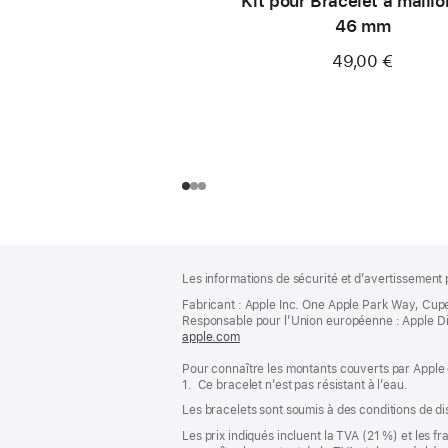
Kit pour Bracelet à maillo
46 mm
49,00 €
Pied
Notes
Les informations de sécurité et d’avertissement 
de
de
bas
Fabricant : Apple Inc. One Apple Park Way, Cup
page
Responsable pour l’Union européenne : Apple Distri
de
apple.com
(s’ouvre
page
dans
Pour connaître les montants couverts par Apple 
une
1. Ce bracelet n’est pas résistant à l’eau.
nouvelle
fenêtre)
Les bracelets sont soumis à des conditions de dis
Les prix indiqués incluent la TVA (21 %) et les f