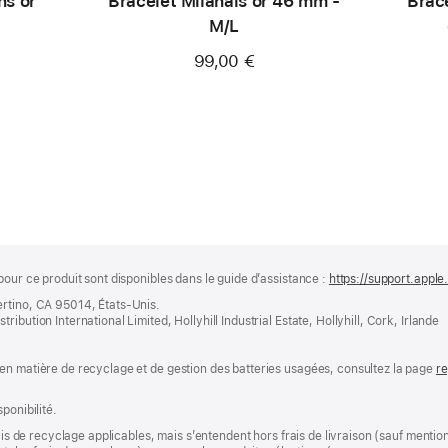
ns or
Bracelet Milanais or 46 mm -
Brac
M/L
99,00 €
pour ce produit sont disponibles dans le guide d’assistance :
https://support.appl
ertino, CA 95014, États-Unis.
bution International Limited, Hollyhill Industrial Estate, Hollyhill, Cork, Irlande
en matière de recyclage et de gestion des batteries usagées, consultez la page
re
ponibilité.
rais de recyclage applicables, mais s’entendent hors frais de livraison (sauf ment