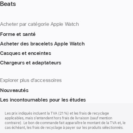
Beats
Acheter par catégorie Apple Watch
Forme et santé
Acheter des bracelets Apple Watch
Casques et enceintes
Chargeurs et adaptateurs
Explorer plus d’accessoires
Nouveautés
Les incontournables pour les études
Pied
Notes
Les prix indiqués incluent la TVA (21 %) et les frais de recyclage
de
de
applicables, mais s’entendent hors frais de livraison (sauf mention
bas
page
contraire). Le bon de commande fait apparaître le montant de la TVA et, le
de
cas échéant, les frais de recyclage à payer sur les produits sélectionnés.
page