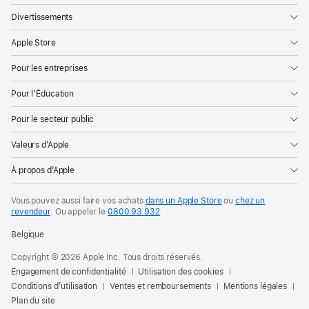
A15
Divertissements
Bionic
Apple Store
révolutionnaire,
et
Pour les entreprises
offrent
Pour l’Éducation
une
expérience
Pour le secteur public
5G
Valeurs d’Apple
de
pointe,
À propos d’Apple
des
appareils
Vous pouvez aussi faire vos achats
dans un Apple Store
ou
chez un
revendeur
.
Ou appeler le
0800 93 932
.
photo
Belgique
avancés
permettant
Copyright © 2026 Apple Inc. Tous droits réservés.
de
Engagement de confidentialité
Utilisation des cookies
Conditions d’utilisation
Ventes et remboursements
Mentions légales
créer
Plan du site
de