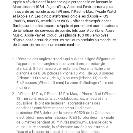
de
Apple a révolutionné la technologie personnelle en lançant le
Macintosh en 1984. Aujourd’hui, Apple est l’entreprise la plus
superbes
innovante au monde avec l’iPhone, l’iPad, le Mac, l’Apple Watch
nouvelles
et l’Apple TV. Les cinq plateformes logicielles d’Apple – iOS,
iPadOS, macOS, watchOS et tvOS – offrent des expériences
finitions
fluides sur tous les appareils Apple et permettent aux utilisateurs
de bénéficier de services de pointe, tels que l’App Store, Apple
vertes
Music, Apple Pay et iCloud. Les plus de 100 000 employés
pour
d’Apple ont à cœur de créer les meilleurs produits au monde, et
de laisser derrière eux un monde meilleur.
sa
gamme
L’écran a des angles arrondis qui suivent la ligne élégante de
iPhone 13
l’appareil, et ces angles s’inscrivent dans un rectangle
standard. Si l’on mesure ce rectangle, l’écran affiche une
Nouveautés
diagonale de 6,06 pouces (iPhone 13 Pro), de 6,68 pouces
(iPhone 13 Pro Max), de 6,06 pouces (iPhone 13) ou de
dans
5,42 pouces (iPhone 13 mini) La zone d’affichage réelle est
la
moindre.
L’iPhone 13 Pro, l’iPhone 13 Pro Max, l’iPhone 13 et l’iPhone
gamme
13 mini sont résistants aux éclaboussures, à l’eau et à la
iPhone :
poussière. Ils ont été testés en laboratoire dans des
conditions contrôlées et ont obtenu l’indice de
l’iPhone 13
protection IP68 défini par la norme 60529 de la Commission
Pro
électrotechnique internationale (CEI) (profondeur maximale
de 6 mètres pendant 30 minutes maximum). Dans le cadre
vert
d’une usure normale, la résistance aux éclaboussures, à
alpin
l’eau et à la poussière peut diminuer au fil du temps.