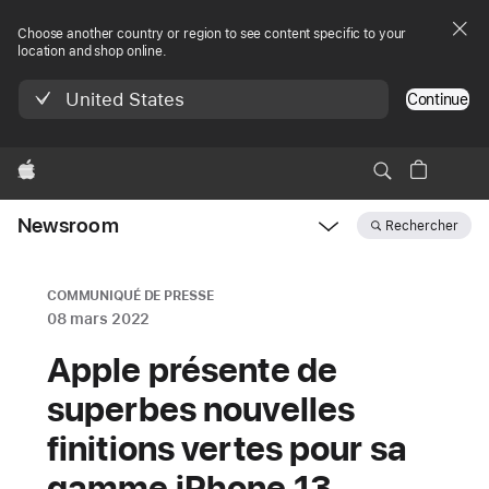
Choose another country or region to see content specific to your
location and shop online.
United States
Continue
Apple
Newsroom
Rechercher
Open
Newsroom
navigation
COMMUNIQUÉ DE PRESSE
08 mars 2022
Apple présente de
superbes nouvelles
finitions vertes pour sa
gamme iPhone 13