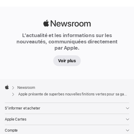
grâce
à
la
Apple
face
Newsroom
avant
L’actualité et les informations sur les
nouveautés, communiquées directement
Ceramic
par Apple.
Shield,
les
Voir plus
modèles
de
la
Apple
gamme
Footer

Newsroom
Apple
iPhone 13
Apple présente de superbes nouvelles finitions vertes pour sa gamme iPhone 13
sont
S’informer et acheter
équipés
de
Apple Cartes
la
Compte
puce