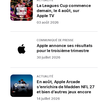
ACTUALITÉ
l’iPhone 13 Pro
La Leagues Cup commence
et
demain, le 4 août, sur
l’iPhone 13,
Apple TV
respectivement
03 août 2026
disponibles
en
vert
COMMUNIQUÉ DE PRESSE
Apple annonce ses résultats
alpin
pour le troisième trimestre
et
vert.
30 juillet 2026
Avec
un
design
ACTUALITÉ
En août, Apple Arcade
élégant
s’enrichira de Madden NFL 27
et
et bien d’autres jeux encore
encore
14 juillet 2026
plus
résistant