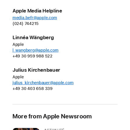
durabilité
Apple Media Helpline
impressionnante
media.befr@apple.com
et
(024) 744215
de
la 5G
Linnéa Wängberg
Apple
CUPERTINO,
l_wangberg@apple.com
CALIFORNIE
+49 30 959 988 522
Apple
Julius Kirchenbauer
a
Apple
julius_kirchenbauer@apple.com
annoncé
+49 30 403 658 339
aujourd’hui
deux
magnifiques
nouveaux
More from Apple Newsroom
coloris
pour