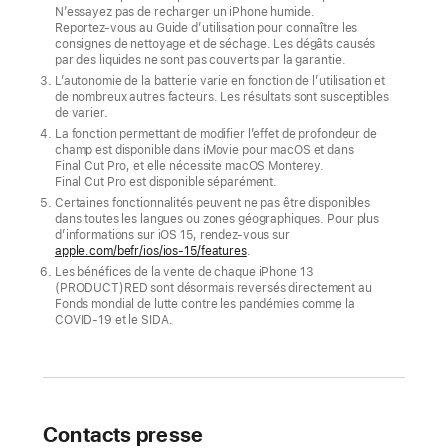
N’essayez pas de recharger un iPhone humide.
et
Reportez‑vous au Guide d’utilisation pour connaître les
l’iPhone 13
consignes de nettoyage et de séchage. Les dégâts causés
par des liquides ne sont pas couverts par la garantie.
vert,
L’autonomie de la batterie varie en fonction de l’utilisation et
tous
de nombreux autres facteurs. Les résultats sont susceptibles
de varier.
deux
La fonction permettant de modifier l’effet de profondeur de
dotés
champ est disponible dans iMovie pour macOS et dans
Final Cut Pro, et elle nécessite macOS Monterey.
d’une
Final Cut Pro est disponible séparément.
puce
Certaines fonctionnalités peuvent ne pas être disponibles
A15 Bionic
dans toutes les langues ou zones géographiques. Pour plus
d’informations sur iOS 15, rendez-vous sur
ultra-
apple.com/befr/ios/ios-15/features
.
rapide,
Les bénéfices de la vente de chaque iPhone 13
(PRODUCT)RED sont désormais reversés directement au
d’appareils
Fonds mondial de lutte contre les pandémies comme la
photo
COVID‑19 et le SIDA.
avancés,
d’une
autonomie
avancée,
Contacts presse
d’une