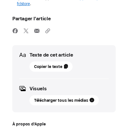
fr/store
.
Partager l’article
Media
Texte de cet article
08
Copier le texte
mars
2022
Visuels
COMMUNIQUÉ
DE
Télécharger tous les médias
PRESSE
Apple
présente
À propos d’Apple