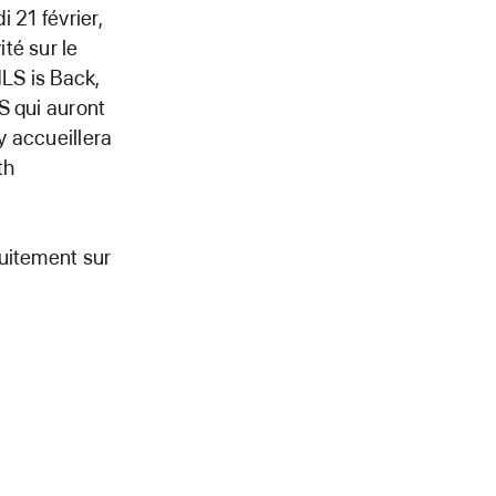
 21 février,
té sur le
LS is Back,
S qui auront
y accueillera
th
tuitement sur