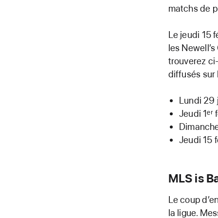
matchs de pr
Le jeudi 15 f
les Newell’s
trouverez ci
diffusés sur
Lundi 29 
Jeudi 1ᵉʳ 
Dimanche 
Jeudi 15 
MLS is B
Le coup d’en
la ligue. Me