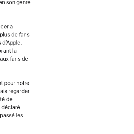
 en son genre
ccer a
 plus de fans
 d’Apple.
rant la
 aux fans de
t pour notre
ais regarder
ité de
a déclaré
rpassé les