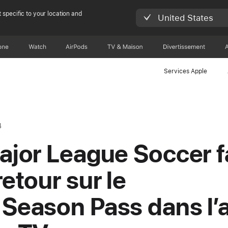
 specific to your location and
United States
one
Watch
AirPods
TV & Maison
Divertissements
Services Apple
4
ajor League Soccer f
retour sur le
Season Pass dans l’