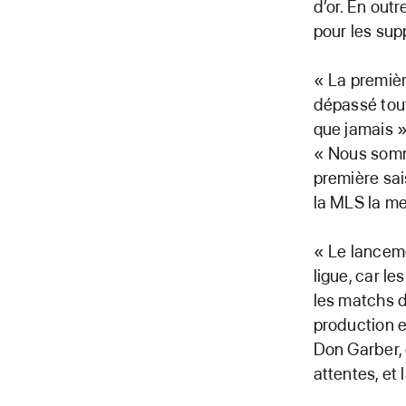
d’or. En out
pour les su
« La premièr
dépassé tout
que jamais »
« Nous somme
première sai
la MLS la me
« Le lancem
ligue, car l
les matchs d
production e
Don Garber, 
attentes, et