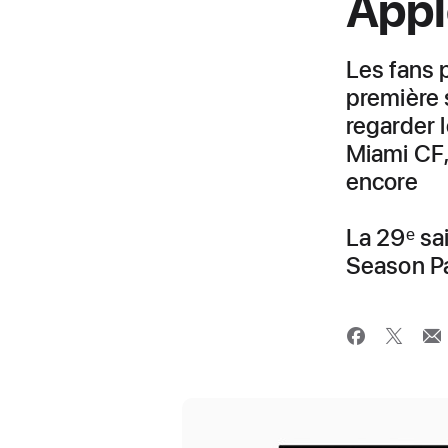
Appl
Les fans 
première 
regarder 
Miami CF,
encore
La 29ᵉ sa
Season P