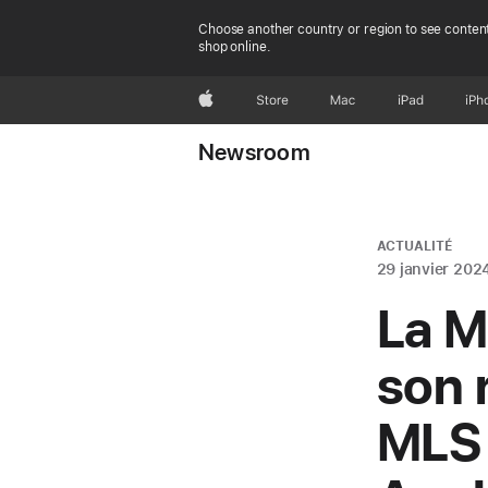
Choose another country or region to see content
shop online.
Apple
Store
Mac
iPad
iPh
Newsroom
ACTUALITÉ
29 janvier 202
La M
son 
MLS 