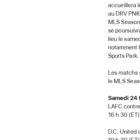
accueillera 
au DRV PNK S
MLS Season P
se poursuivr
lieu le same
notamment l’
Sports Park.
Les matchs s
le MLS Seas
Samedi 24 f
LAFC contre
16 h 30 (ET)
D.C. United