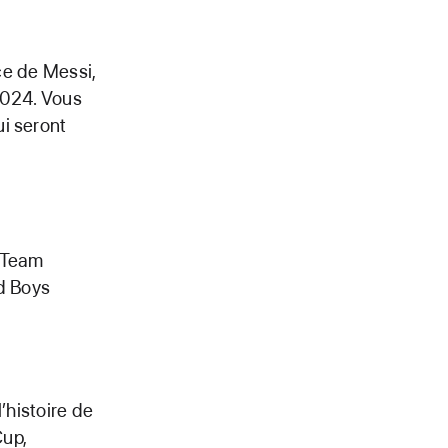
nce de Messi,
2024. Vous
i seront
g Team
ld Boys
’histoire de
Cup,