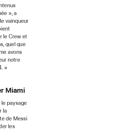
ontenus
ée », a
le vainqueur
oient
r le Crew et
hs, quel que
même avons
eur notre
4. »
er Miami
mé le paysage
r la
ète de Messi
der les