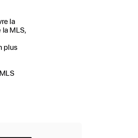
re la
 la MLS,
n plus
e MLS