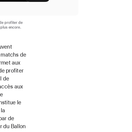
e profiter de
 plus encore.
uvent
s matchs de
rmet aux
e profiter
l de
’accès aux
de
stitue le
 la
par de
r du Ballon