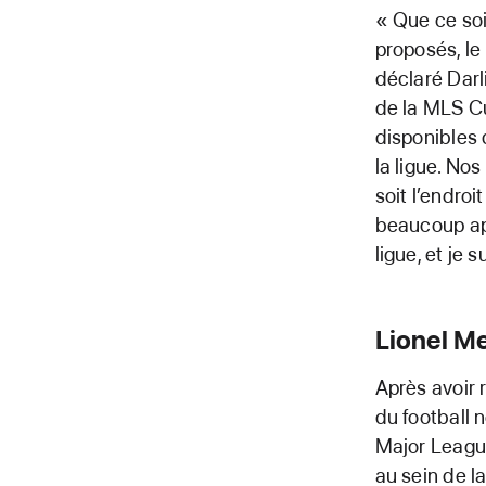
« Que ce soi
proposés, l
déclaré Dar
de la MLS Cu
disponibles 
la ligue. No
soit l’endro
beaucoup ap
ligue, et je
Lionel Me
Après avoir r
du football n
Major League
au sein de l