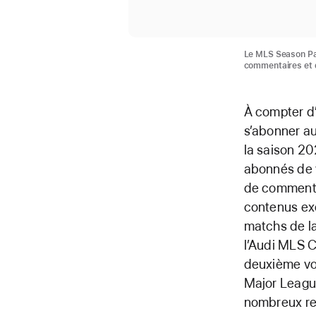
Le MLS Season Pas
commentaires et d
À compter d’
s’abonner a
la saison 2
abonnés de v
de commentai
contenus exc
matchs de la
l’Audi MLS C
deuxième vol
Major Leagu
nombreux rec