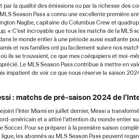
t par la qualité des émissions ou par la richesse des c
e MLS Season Pass a connu une excellente première ann
lington Nagbe, capitaine du Columbus Crew et quadrup
p. « C’est incroyable que tous les matchs de la MLS s
dans le monde entier à une période aussi exaltante pou
s amis et nos familles ont pu facilement suivre nos matc
it où ils se trouvaient, ce que mes coéquipiers et moi-
précié. Le MLS Season Pass contribue à mettre en val
 suis impatient de voir ce que nous réserve la saison 202
ssi : matchs de pré-saison 2024 de l’Int
ejoint l’Inter Miami en juillet dernier, Messi a transfor
ord-américain et a attiré l’attention du monde entier su
 Soccer. Pour se préparer à la première saison compl
a ligue, les abonnés au MLS Season Pass peuvent regar