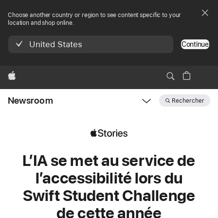
Choose another country or region to see content specific to your
location and shop online.
United States
Continue
Apple
Newsroom
Rechercher
Open
Newsroom
navigation
L’IA se met au service de
l’accessibilité lors du
Swift Student Challenge
de cette année