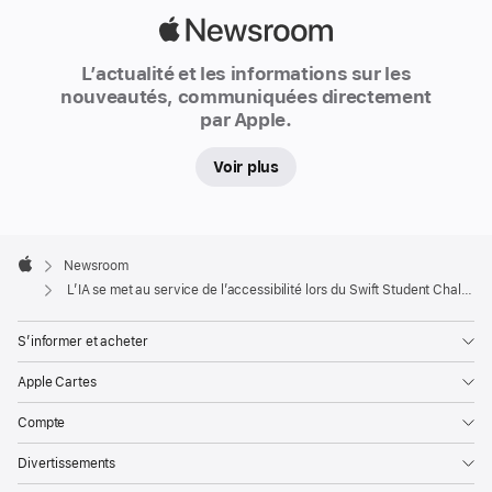
« Distinguished Winners »
Apple
du
Newsroom
Swift Student Challenge
L’actualité et les informations sur les
nouveautés, communiquées directement
de
par Apple.
cette
année.
Voir plus
Chaque
année,
Apple
le
Footer

Newsroom
Swift Student Challenge
Apple
L’IA se met au service de l’accessibilité lors du Swift Student Challenge de cette année
invite
des
S’informer et acheter
étudiants
Apple Cartes
du
monde
Compte
entier
Divertissements
à