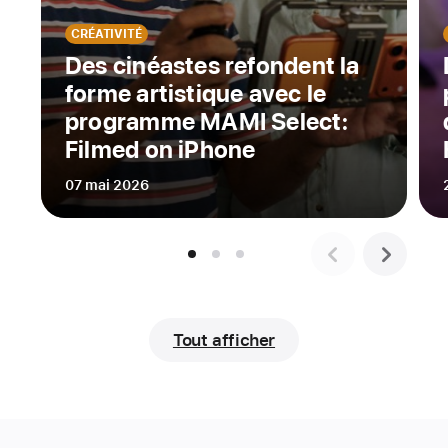
de
CRÉATIVITÉ
l’alto
Des cinéastes refondent la
sans
forme artistique avec le
instrument.
Dessiner
programme MAMI Select:
sur
Filmed on iPhone
iPad
07 mai 2026
malgré
des
mains
tremblantes.
Voici
quatre
des
Tout afficher
solutions
imaginées
par
les