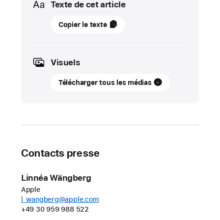
Texte de cet article
07
Copier le texte
mai
2026
Visuels
ACTUALITÉ
Télécharger tous les médias
L’IA
se
met
au
service
de
Contacts presse
l’accessibilité
lors
Linnéa Wängberg
du
Apple
Swift Student Challenge
l_wangberg@apple.com
de
+49 30 959 988 522
cette