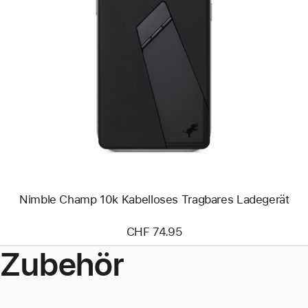
Zurück
Bild
-
Nimble
Champ
10k
Kabelloses
Tragbares
Ladegerät
Nimble Champ 10k Kabelloses Tragbares Ladegerät
CHF 74.95
Zubehör