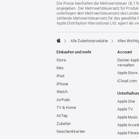
Fußnoten
Die Preise beinhalten die Mehrwertsteuer (8,1 
angegeben. Der Mehrwertsteuersatz für Produkte
unterliegen dem Mehrwertsteuersatz des Landes od
zahlende Mehrwertsteuersatz für das gewählte P
Apple Distribution International Ltd. agiert als
Alle Zubehörprodukte
Alles Wichti
Apple
Einkaufen und mehr
Account
Store
Deinen Appl
verwalten
Mac
Apple Store
iPad
iCloud.com
iPhone
Watch
Unterhaltun
AirPods
Apple One
TV & Home
Apple TV
AirTag
Apple Music
Zubehör
Apple Arcad
Geschenkkarten
Apple Fitnes