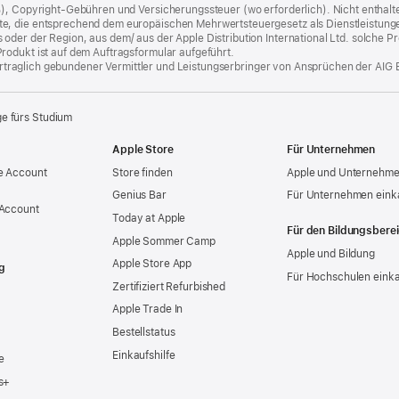
%), Copyright-Gebühren und Versicherungssteuer (wo erforderlich). Nicht enthalte
, die entsprechend dem europäischen Mehrwertsteuergesetz als Dienstleistungen k
er der Region, aus dem/ aus der Apple Distribution International Ltd. solche Prod
rodukt ist auf dem Auftragsformular aufgeführt.
 vertraglich gebundener Vermittler und Leistungserbringer von Ansprüchen der AIG 
ge fürs Studium
Apple Store
Für Unternehmen
e Account
Store finden
Apple und Unternehm
Genius Bar
Für Unternehmen eink
 Account
Today at Apple
Für den Bildungsbere
Apple Sommer Camp
Apple und Bildung
Apple Store App
g
Für Hochschulen eink
Zertifiziert Refurbished
Apple Trade In
Bestellstatus
Einkaufshilfe
e
s+