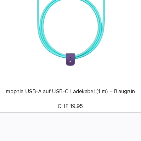
Zurück
Bild
-
mophie
USB‑A
auf
USB‑C
Ladekabel
(1 m)
–
Blaugrün
mophie USB‑A auf USB‑C Ladekabel (1 m) – Blaugrün
CHF 19.95