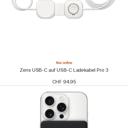
-
Zens
USB‑C
auf
USB‑C
Ladekabel
Pro 3
Nur online
Zens USB‑C auf USB‑C Ladekabel Pro 3
CHF 94.95