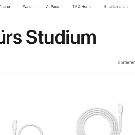
iPhone
Watch
AirPods
TV & Home
Entertainment
fürs Studium
Sortiere
Zurück
Bild