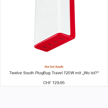
Zurück
Bild
-
Twelve
South
PlugBug
Travel
120W
mit
„Wo ist?“
Nur bei Apple
Twelve South PlugBug Travel 120W mit „Wo ist?“
CHF 129.95