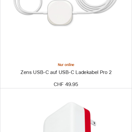
-
Zens
USB‑C
auf
USB‑C
Ladekabel
Pro 2
Nur online
Zens USB‑C auf USB‑C Ladekabel Pro 2
CHF 49.95