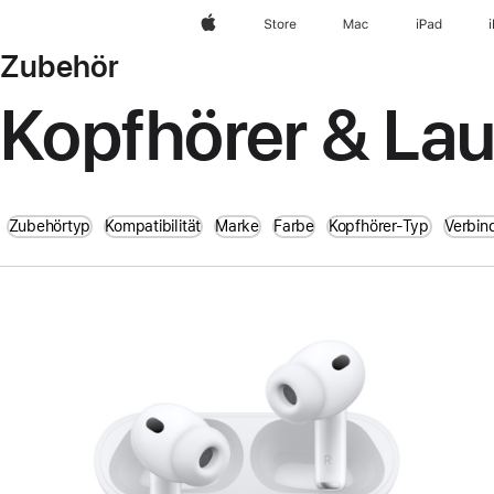
Apple
Store
Mac
iPad
Zubehör
Kopfhörer & La
Zubehörtyp
Kompatibilität
Marke
Farbe
Kopfhörer-Typ
Verbin