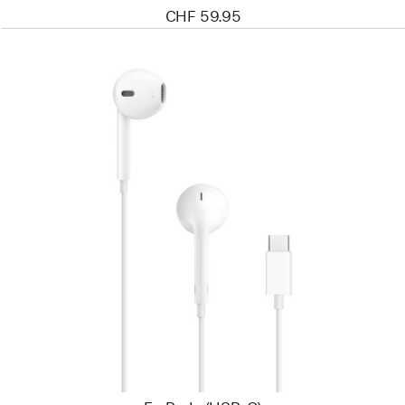
CHF 59.95
Zurück
Bild
-
EarPods
(USB-
C)