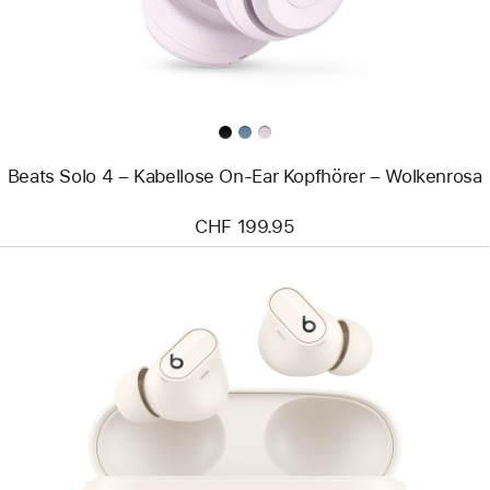
On‑Ear
Kopfhörer
–
Wolkenrosa
Beats Solo 4 – Kabellose On‑Ear Kopfhörer – Wolkenrosa
CHF 199.95
Zurück
Bild
-