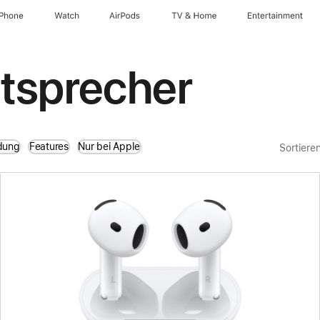
iPhone
Watch
AirPods
TV & Home
Entertainment
utsprecher
dung
Features
Nur bei Apple
Sortiere