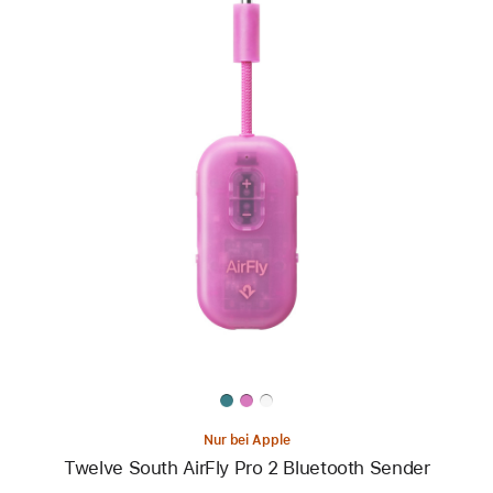
Zurück
Bild
-
Twelve
South
AirFly
Pro 2
Bluetooth
Sender
Nur bei Apple
Twelve South AirFly Pro 2 Bluetooth Sender