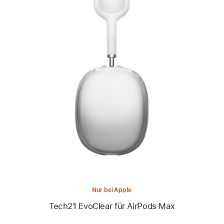
Zurück
Bild
-
Tech21
EvoClear
für
AirPods Max
Nur bei Apple
Tech21 EvoClear für AirPods Max