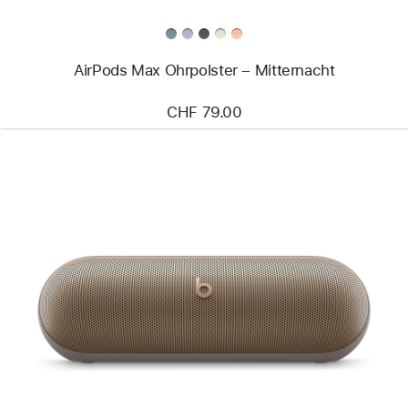
AirPods Max Ohrpolster – Mitternacht
CHF 79.00
Zurück
Bild
-
Beats
Pill
–
Kabelloser
Bluetooth®