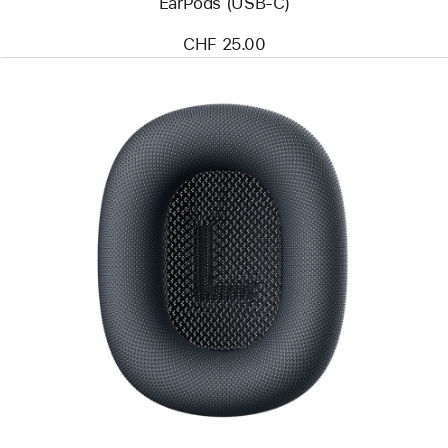
EarPods (USB-C)
CHF 25.00
Zurück
Bild
-
AirPods
Max
Ohrpolster –
Mitternacht