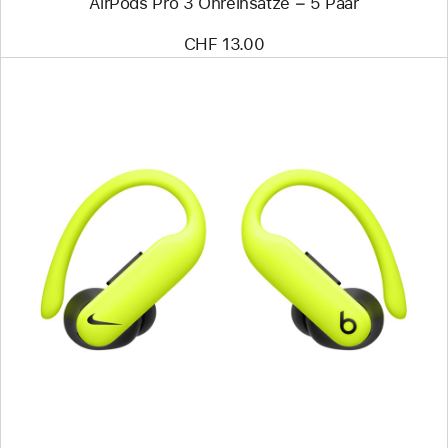
AirPods Pro 3 Ohreinsätze − 5 Paar
CHF 13.00
Zurück
Bild
-
Powerbeats
Pro 2
–
Nike
Special
Edition