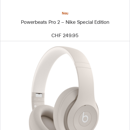
Neu
Powerbeats Pro 2 – Nike Special Edition
CHF 249.95
Zurück
Bild
-
Beats Studio Pro
kabellose
Kopfhörer
–
Sandstein