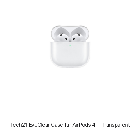
Zurück
Bild
-
Tech21
EvoClear
Case
für
AirPods 4
–
Transparent
Tech21 EvoClear Case für AirPods 4 – Transparent