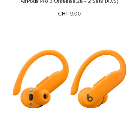
AirPods Pro 3 Ohreinsätze - 2 Sets (XXS)
CHF 9.00
Zurück
Bild
-
Powerbeats
Pro 2
–
Leistungsstarke
In-
Ear
Kopfhörer
–
Leuchtorange