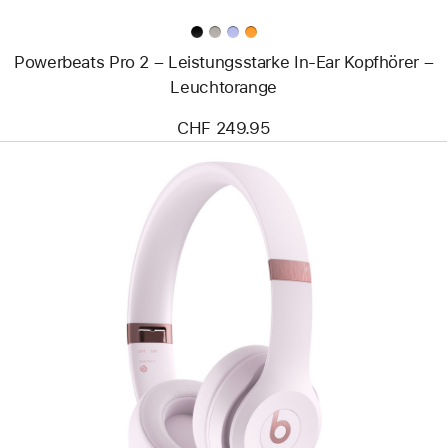
Powerbeats Pro 2 – Leistungsstarke In-Ear Kopfhörer –
Leuchtorange
CHF 249.95
Zurück
Bild
-
Beats
Solo
4
–
Kabellose